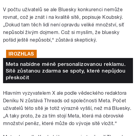
V počtu uživatelů se ale Bluesky konkurenci nemůže
rovnat, což je znát i na kvalitě sítě, popisuje Koubský.
„Dokud tam těch lidí není opravdu veliké množství, síť
nepůsobí živým dojmem. Což si myslím, že bluesky
pořád ještě nepůsobí,“ zůstává skeptický.
IROZHLAS
Meta nabídne méně personalizovanou reklamu.
Sítě zůstanou zdarma se spoty, které nepůjdou
přeskočit
Hlavním vyzyvatelem X ale podle vědeckého redaktora
Deníku N zůstává Threads od společnosti Meta. Počet
uživatelů této sítě je totiž výrazně vyšší, než má Bluesky.
„A taky proto, že za tím stojí Meta, která má obrovské
množství peněz, které může do vývoje sítě vložit.“