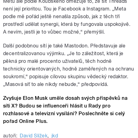
Metu ale podle Koubského omezuje to, že síť Threads
není její prioritou. Tou je Facebook a Instagram. „Meta
podle mě pořád ještě nenašla způsob, jak z těch tří
prostředí udělat synergii, která by fungovala uspokojivě.
A nevím, jestli je to vůbec možné,“ přemýšlí.
Další podobnou sítí je také Mastodon. Představuje ale
decentralizovanou výjimku. „Je to záležitost, která je
pěkná pro malé procento uživatelů, těch hodně
technicky orientovaných, hodně zaměřených na ochranu
soukromí,“ popisuje cílovou skupinu vědecký redaktor.
„Masová síť to ale nikdy nebude,“ předpovídá.
Zvyšuje Elon Musk uměle dosah svých příspěvků na
síti X? Budou se influenceři hlásit u Rady pro
rozhlasové a televizní vysílání? Poslechněte si celý
pořad Online Plus.
autoři:
David Slížek
,
jkd