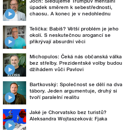
Joch: Sledujeme Trumpův mentální
úpadek směrem k sebestřednosti,
chaosu. A konec je v nedohlednu
Telička: Babiš? Větší problém je jeho
okolí. S neskutečnou arogancí se
přikrývají absurdní věci
Michopulos: Čeká nás občanská válka
bez střelby. Prezidentské volby budou
džihádem vůči Pavlovi
Bartkovský: Společnost se dělí na dva
tábory. Jeden argumentuje, druhý si
tvoří paralelní realitu
Jaké je Chorvatsko bez turistů?
Aleksandra Wojtaszeková: Fjaka