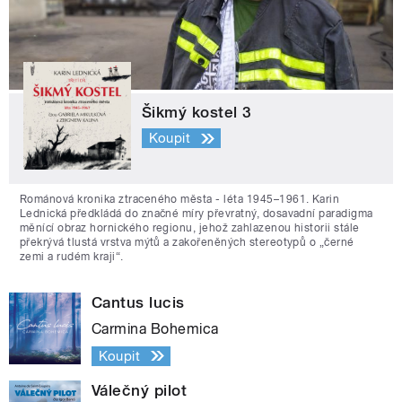
Šikmý kostel 3
Koupit
Románová kronika ztraceného města - léta 1945–1961. Karin
Lednická předkládá do značné míry převratný, dosavadní paradigma
měnící obraz hornického regionu, jehož zahlazenou historii stále
překrývá tlustá vrstva mýtů a zakořeněných stereotypů o „černé
zemi a rudém kraji“.
Cantus lucis
Carmina Bohemica
Koupit
Válečný pilot