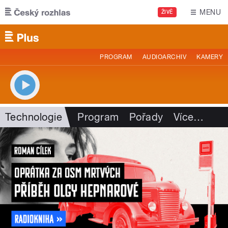
Přejít k hlavnímu obsahu
MENU
ŽIVĚ
PROGRAM
AUDIOARCHIV
KAMERY
Technologie
Program
Pořady
Více
…