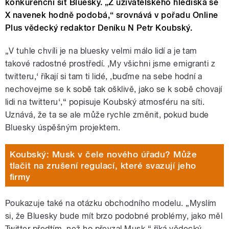
konkurenční síť Bluesky. „Z uživatelského hlediska se
X navenek hodně podobá,“ srovnává v pořadu Online
Plus vědecký redaktor Deníku N Petr Koubský.
„V tuhle chvíli je na bluesky velmi málo lidí a je tam
takové radostné prostředí. ‚My všichni jsme emigranti z
twitteru,‘ říkají si tam ti lidé, ‚buďme na sebe hodní a
nechovejme se k sobě tak ošklivě, jako se k sobě chovají
lidi na twitteru‘,“ popisuje Koubský atmosféru na síti.
Uznává, že ta se ale může rychle změnit, pokud bude
Bluesky úspěšným projektem.
Koubský: Musk v čele nového úřadu? Může
tlačit na zrušení regulací, které svazují jeho
firmy
Poukazuje také na otázku obchodního modelu. „Myslím
si, že Bluesky bude mít brzo podobné problémy, jako měl
Twitter předtím, než ho převzal Musk,“ říká vědecký