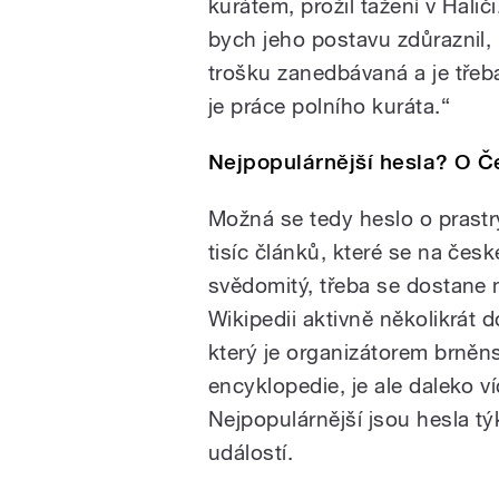
kurátem, prožil tažení v Halič
bych jeho postavu zdůraznil, 
trošku zanedbávaná a je třeba
je práce polního kuráta.“
Nejpopulárnější hesla? O Č
Možná se tedy heslo o prastr
tisíc článků, které se na čes
svědomitý, třeba se dostane me
Wikipedii aktivně několikrát 
který je organizátorem brněn
encyklopedie, je ale daleko víc
Nejpopulárnější jsou hesla tý
událostí.