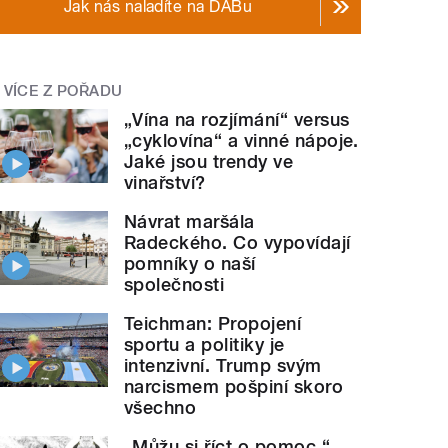
Jak nás naladíte na DABu
VÍCE Z POŘADU
„Vína na rozjímání“ versus
„cyklovína“ a vinné nápoje.
Jaké jsou trendy ve
vinařství?
Návrat maršála
Radeckého. Co vypovídají
pomníky o naší
společnosti
Teichman: Propojení
sportu a politiky je
intenzivní. Trump svým
narcismem pošpiní skoro
všechno
„Můžu si říct o pomoc.“