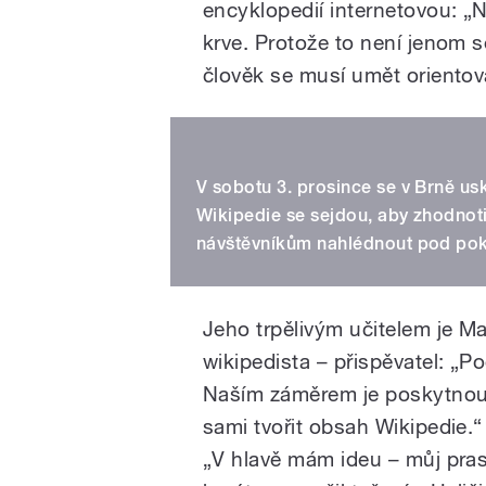
encyklopedií internetovou: „N
krve. Protože to není jenom se
člověk se musí umět orientova
V sobotu 3. prosince se v Brně us
Wikipedie se sejdou, aby zhodnot
návštěvníkům nahlédnout pod pokl
Jeho trpělivým učitelem je Ma
wikipedista – přispěvatel: „Po
Naším záměrem je poskytnout 
sami tvořit obsah Wikipedie.“
„V hlavě mám ideu – můj prast