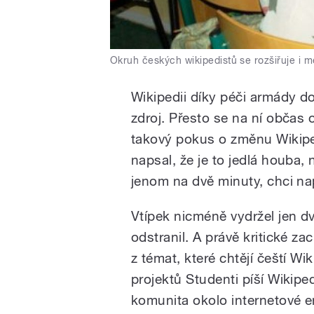
Okruh českých wikipedistů se rozšiřuje i mez
Wikipedii díky péči armády 
zdroj. Přesto se na ní občas 
takový pokus o změnu Wikipe
napsal, že je to jedlá houba, 
jenom na dvě minuty, chci nap
Vtípek nicméně vydržel jen dv
odstranil. A právě kritické za
z témat, které chtějí čeští Wi
projektů Studenti píší Wikiped
komunita okolo internetové en