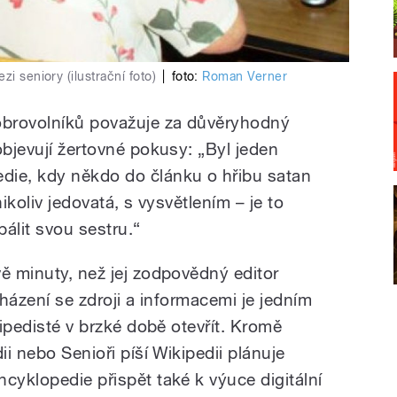
i seniory (ilustrační foto)
|
foto:
Roman Verner
dobrovolníků považuje za důvěryhodný
objevují žertovné pokusy: „Byl jeden
die, kdy někdo do článku o hřibu satan
nikoliv jedovatá, s vysvětlením – je to
álit svou sestru.“
ě minuty, než jej zodpovědný editor
cházení se zdroji a informacemi je jedním
kipedisté v brzké době otevřít. Kromě
ii nebo Senioři píší Wikipedii plánuje
cyklopedie přispět také k výuce digitální