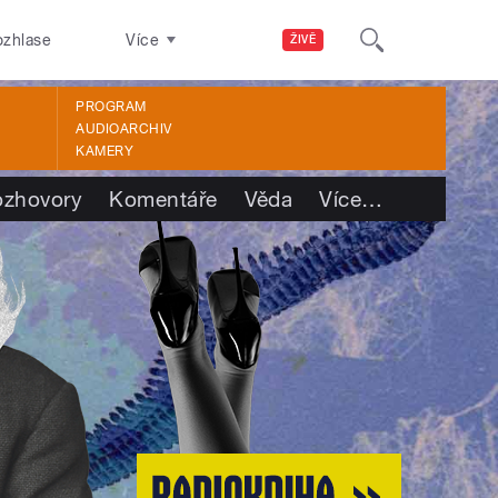
ozhlase
Více
ŽIVĚ
PROGRAM
AUDIOARCHIV
KAMERY
ozhovory
Komentáře
Věda
Více
…