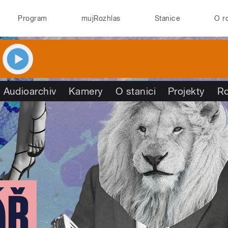
Program
mujRozhlas
Stanice
O r
Audioarchiv
Kamery
O stanici
Projekty
R