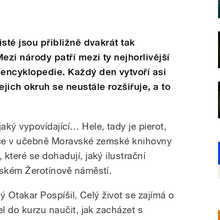
isté jsou přibližně dvakrát tak
Mezi národy patří mezi ty nejhorlivější
 encyklopedie. Každý den vytvoří asi
jich okruh se neustále rozšiřuje, a to
ký vypovídající… Hele, tady je pierot,
tače v učebně Moravské zemské knihovny
které se dohadují, jaký ilustrační
nském Žerotínově náměstí.
tý Otakar Pospíšil. Celý život se zajímá o
el do kurzu naučit, jak zacházet s