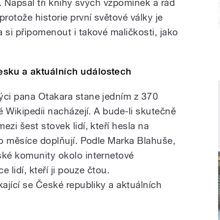
i. Napsal tři knihy svých vzpomínek a rád
protože historie první světové války je
 si připomenout i takové maličkosti, jako
esku a aktuálních událostech
ýci pana Otakara stane jedním z 370
ké Wikipedii nacházejí. A bude-li skutečně
zi šest stovek lidí, kteří hesla na
do měsíce doplňují. Podle Marka Blahuše,
ské komunity okolo internetové
e lidí, kteří ji pouze čtou.
kající se České republiky a aktuálních