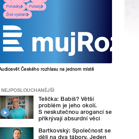
Pohádky
Pořady
Živé vysílání
Audiosvět Českého rozhlasu na jednom místě
NEJPOSLOUCHANĚJŠÍ
Telička: Babiš? Větší
problém je jeho okolí.
S neskutečnou arogancí se
přikrývají absurdní věci
Bartkovský: Společnost se
dělí na dva tábory. Jeden