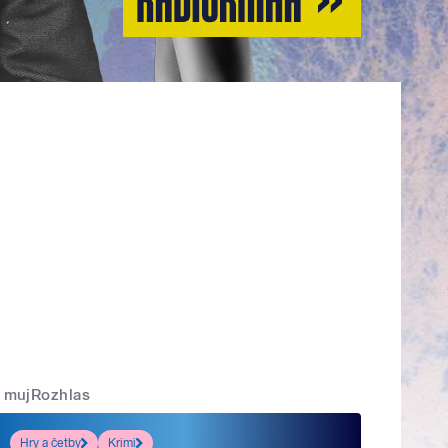
mujRozhlas
Hry a četby
Krimi