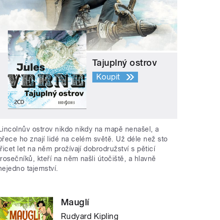
Tajuplný ostrov
Koupit
Lincolnův ostrov nikdo nikdy na mapě nenašel, a
přece ho znají lidé na celém světě. Už déle než sto
třicet let na něm prožívají dobrodružství s pěticí
trosečníků, kteří na něm našli útočiště, a hlavně
nejedno tajemství.
Mauglí
Rudyard Kipling