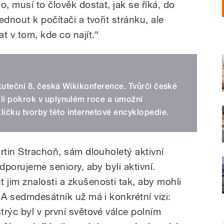
o, musí to člověk dostat, jak se říká, do
dnout k počítači a tvořit stránku, ale
t v tom, kde co najít.“
kuteční 8. česká Wikikonference. Tvůrči české
ili pokrok v uplynulém roce a umožní
ičku tvorby této internetové encyklopedie.
rtin Strachoň, sám dlouholetý aktivní
dporujeme seniory, aby byli aktivní.
jim znalosti a zkušenosti tak, aby mohli
 A sedmdesátník už má i konkrétní vizi:
rýc byl v první světové válce polním