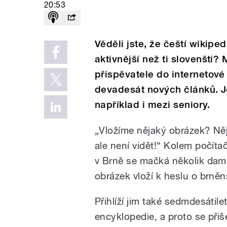
20:53
Věděli jste, že čeští wikiped
aktivnější než ti slovenští? 
přispěvatele do internetové
devadesát nových článků. Je
například i mezi seniory.
„Vložíme nějaký obrázek? Něja
ale není vidět!“ Kolem počí
v Brně se mačká několik dam, 
obrázek vloží k heslu o brně
Přihlíží jim také sedmdesátile
encyklopedie, a proto se přiš