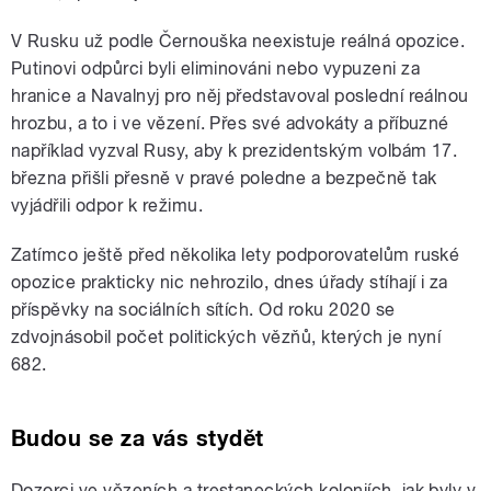
V Rusku už podle Černouška neexistuje reálná opozice.
Putinovi odpůrci byli eliminováni nebo vypuzeni za
hranice a Navalnyj pro něj představoval poslední reálnou
hrozbu, a to i ve vězení. Přes své advokáty a příbuzné
například vyzval Rusy, aby k prezidentským volbám 17.
března přišli přesně v pravé poledne a bezpečně tak
vyjádřili odpor k režimu.
Zatímco ještě před několika lety podporovatelům ruské
opozice prakticky nic nehrozilo, dnes úřady stíhají i za
příspěvky na sociálních sítích. Od roku 2020 se
zdvojnásobil počet politických vězňů, kterých je nyní
682.
Budou se za vás stydět
Dozorci ve vězeních a trestaneckých koloniích, jak byly v