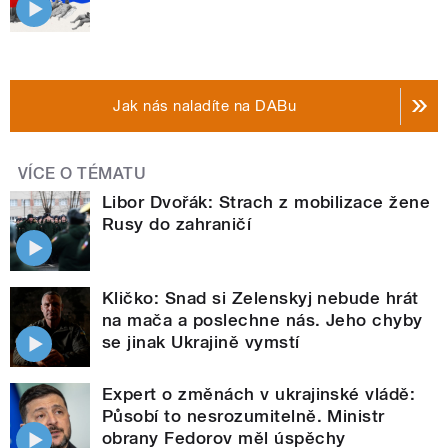
Jak nás naladíte na DABu
VÍCE O TÉMATU
Libor Dvořák: Strach z mobilizace žene
Rusy do zahraničí
Kličko: Snad si Zelenskyj nebude hrát
na mača a poslechne nás. Jeho chyby
se jinak Ukrajině vymstí
Expert o změnách v ukrajinské vládě:
Působí to nesrozumitelně. Ministr
obrany Fedorov měl úspěchy