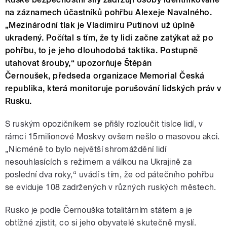
na záznamech účastníků pohřbu Alexeje Navalného.
„Mezinárodní tlak je Vladimiru Putinovi už úplně
ukradený. Počítal s tím, že ty lidi začne zatýkat až po
pohřbu, to je jeho dlouhodobá taktika. Postupně
utahovat šrouby,“ upozorňuje Štěpán
Černoušek, předseda organizace Memorial Česká
republika, která monitoruje porušování lidských práv v
Rusku.
S ruským opozičníkem se přišly rozloučit tisíce lidí, v
rámci 15milionové Moskvy ovšem nešlo o masovou akci.
„Nicméně to bylo největší shromáždění lidí
nesouhlasících s režimem a válkou na Ukrajině za
poslední dva roky,“ uvádí s tím, že od pátečního pohřbu
se eviduje 108 zadržených v různých ruských městech.
Rusko je podle Černouška totalitárním státem a je
obtížné zjistit, co si jeho obyvatelé skutečně myslí.