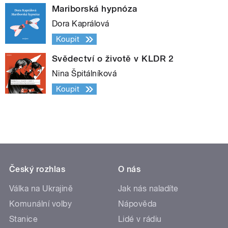
Mariborská hypnóza
Dora Kaprálová
Koupit
Svědectví o životě v KLDR 2
Nina Špitálníková
Koupit
Český rozhlas
O nás
Válka na Ukrajině
Jak nás naladíte
Komunální volby
Nápověda
Stanice
Lidé v rádiu