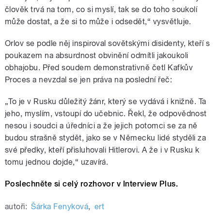
člověk trvá na tom, co si myslí, tak se do toho soukolí
může dostat, a že si to může i odsedět,“ vysvětluje.
Orlov se podle něj inspiroval sovětskými disidenty, kteří s
poukazem na absurdnost obvinění odmítli jakoukoli
obhajobu. Před soudem demonstrativně četl Kafkův
Proces a nevzdal se jen práva na poslední řeč:
„To je v Rusku důležitý žánr, který se vydává i knižně. Ta
jeho, myslím, vstoupí do učebnic. Řekl, že odpovědnost
nesou i soudci a úředníci a že jejich potomci se za ně
budou strašně stydět, jako se v Německu lidé styděli za
své předky, kteří přisluhovali Hitlerovi. A že i v Rusku k
tomu jednou dojde,“ uzavírá.
Poslechněte si celý rozhovor v Interview Plus.
autoři:
Šárka Fenyková
,
ert