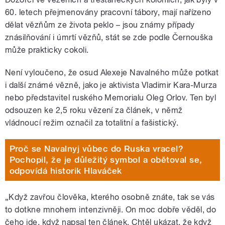
60. letech přejmenovány pracovní tábory, mají nařízeno
dělat vězňům ze života peklo – jsou známy případy
znásilňování i úmrtí vězňů, stát se zde podle Černouška
může prakticky cokoli.
Není vyloučeno, že osud Alexeje Navalného může potkat
i další známé vězně, jako je aktivista Vladimir Kara-Murza
nebo představitel ruského Memorialu Oleg Orlov. Ten byl
odsouzen ke 2,5 roku vězení za článek, v němž
vládnoucí režim označil za totalitní a fašistický.
Proč se Navalnyj vůbec do Ruska vracel?
Pochopil, že je důležitý symbol a obětoval se,
odpovídá historik Hlaváček
„Když zavřou člověka, kterého osobně znáte, tak se vás
to dotkne mnohem intenzivněji. On moc dobře věděl, do
čeho jde, když napsal ten článek. Chtěl ukázat, že když