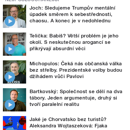
Joch: Sledujeme Trumpův mentální
úpadek směrem k sebestřednosti,
chaosu. A konec je v nedohlednu
Telička: Babiš? Větší problém je jeho
okolí. S neskutečnou arogancí se
přikrývají absurdní věci
Michopulos: Čeká nás občanská válka
bez střelby. Prezidentské volby budou
džihádem vůči Pavlovi
Bartkovský: Společnost se dělí na dva
tábory. Jeden argumentuje, druhý si
tvoří paralelní realitu
Jaké je Chorvatsko bez turistů?
Aleksandra Wojtaszeková: Fjaka