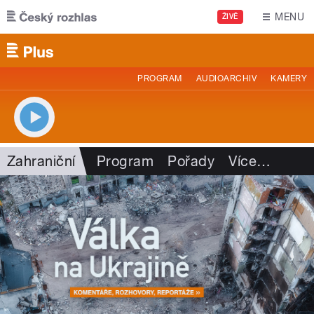
Přejít k hlavnímu obsahu
MENU
ŽIVĚ
PROGRAM
AUDIOARCHIV
KAMERY
Zahraniční
Program
Pořady
Více
…