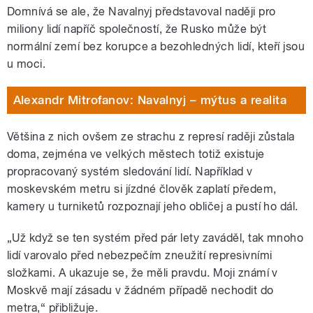
Domnívá se ale, že Navalnyj představoval naději pro
miliony lidí napříč společností, že Rusko může být
normální zemí bez korupce a bezohledných lidí, kteří jsou
u moci.
Alexandr Mitrofanov: Navalnyj – mýtus a realita
Většina z nich ovšem ze strachu z represí raději zůstala
doma, zejména ve velkých městech totiž existuje
propracovaný systém sledování lidí. Například v
moskevském metru si jízdné člověk zaplatí předem,
kamery u turniketů rozpoznají jeho obličej a pustí ho dál.
„Už když se ten systém před pár lety zaváděl, tak mnoho
lidí varovalo před nebezpečím zneužití represivními
složkami. A ukazuje se, že měli pravdu. Moji známí v
Moskvě mají zásadu v žádném případě nechodit do
metra,“ přibližuje.