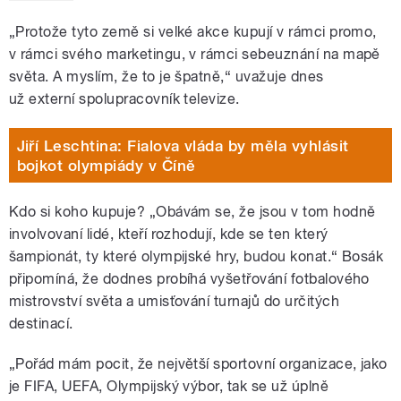
„Protože tyto země si velké akce kupují v rámci promo,
v rámci svého marketingu, v rámci sebeuznání na mapě
světa. A myslím, že to je špatně,“ uvažuje dnes
už
externí spolupracovník televize.
Jiří Leschtina: Fialova vláda by měla vyhlásit
bojkot olympiády v Číně
Kdo si koho kupuje? „Obávám se, že jsou v tom hodně
involvovaní lidé, kteří rozhodují, kde se ten který
šampionát, ty které olympijské hry, budou konat.“ Bosák
připomíná, že dodnes probíhá vyšetřování fotbalového
mistrovství světa a umisťování turnajů do určitých
destinací.
„Pořád mám pocit, že největší sportovní organizace, jako
je FIFA, UEFA, Olympijský výbor, tak se už úplně