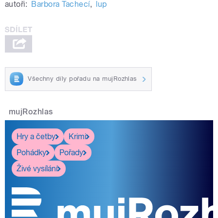
autoři:
Barbora Tachecí
,
lup
Všechny díly pořadu na mujRozhlas
mujRozhlas
Hry a četby
Krimi
Pohádky
Pořady
Živé vysílání