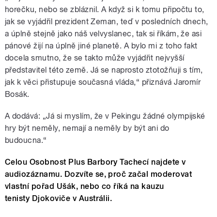
horečku, nebo se zbláznil. A když si k tomu připočtu to,
jak se vyjádřil prezident Zeman, teď v posledních dnech,
a úplně stejně jako náš velvyslanec, tak si říkám, že asi
pánové žijí na úplně jiné planetě. A bylo mi z toho fakt
docela smutno, že se takto může vyjádřit nejvyšší
představitel této země. Já se naprosto ztotožňuji s tím,
jak k věci přistupuje současná vláda,“ přiznává Jaromír
Bosák.
A dodává: „Já si myslím, že v Pekingu žádné olympijské
hry být neměly, nemají a neměly by být ani do
budoucna.“
Celou Osobnost Plus Barbory Tachecí najdete v
audiozáznamu. Dozvíte se, proč začal moderovat
vlastní pořad Ušák, nebo co říká na kauzu
tenisty Djokoviče v Austrálii.