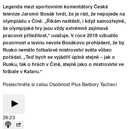
Legenda mezi sportovními komentátory České
televize Jaromír Bosák tvrdí, že je rád, že nepojede na
olympiádu v Číně. „Říkám naštěstí, i když samozřejmě,
že olympijské hry jsou vždy extrémně zajímavá
pracovní příležitost,“ uvažuje. V roce 2018 vzbudilo
pozornost a lavinu nevole Bosákovo prohlášení, že by
Rusko nemělo fotbalové mistrovství světa vůbec
pořádat. „Teď bych se vyjádřil úplně stejně – jak o
Rusku, tak o hrách v Číně, stejně jako o mistrovství ve
fotbale v Kataru.“
Poslechněte si celou Osobnost Plus Barbory Tachecí
26:23