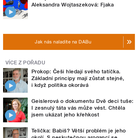
Aleksandra Wojtaszeková: Fjaka
Jak nás naladíte na DABu
VÍCE Z POŘADU
Prokop: Češi hledají svého tatíčka.
Základní principy mají zůstat stejné,
i když politika okorává
Geislerová o dokumentu Dvě deci tuše:
I zesnulý táta vás může vést. Chtěla
jsem ukázat jeho křehkost
Telička: Babiš? Větší problém je jeho
okolí. S neskutečnou arogancí se