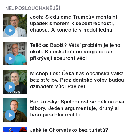
NEJPOSLOUCHANĚJŠÍ
Joch: Sledujeme Trumpův mentální
úpadek směrem k sebestřednosti,
chaosu. A konec je v nedohlednu
Telička: Babiš? Větší problém je jeho
okolí. S neskutečnou arogancí se
přikrývají absurdní věci
Michopulos: Čeká nás občanská válka
bez střelby. Prezidentské volby budou
džihádem vůči Pavlovi
Bartkovský: Společnost se dělí na dva
tábory. Jeden argumentuje, druhý si
tvoří paralelní realitu
Jaké je Chorvatsko bez turistů?