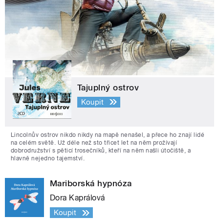
Tajuplný ostrov
Koupit
Lincolnův ostrov nikdo nikdy na mapě nenašel, a přece ho znají lidé
na celém světě. Už déle než sto třicet let na něm prožívají
dobrodružství s pěticí trosečníků, kteří na něm našli útočiště, a
hlavně nejedno tajemství.
Mariborská hypnóza
Dora Kaprálová
Koupit