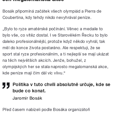
Bosák připomíná začátek všech olympiád a Pierra de
Coubertina, kdy tehdy nikdo nevyhrával peníze.
„Bylo to ryze amatérské počínání. Věnec a medaile to
bylo vše, co vítěz dostal. I ve Starověkém Řecku to bylo
daleko profesionálnější, protože když někdo vyhrál, tak
měl do konce života postaráno. Ale respektuji, že se
sport stal ryze profesionálním, a ti nejlepší se mají ukázat
na těch největších akcích. Jenže, bohužel, z
olympijských her se stala naprosto megalomanská akce,
kde peníze mají čím dál víc vlivu.“
Politika v tuto chvíli absolutně určuje, kde se
bude co konat.
Jaromír Bosák
Před časem nabízeli podle Bosáka organizátoři