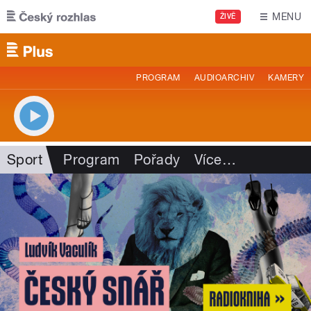
Přejít k hlavnímu obsahu
MENU
ŽIVĚ
PROGRAM
AUDIOARCHIV
KAMERY
Sport
Program
Pořady
Více
…