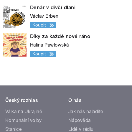
Denár v dívčí dlani
Václav Erben
Koupit
Díky za každé nové ráno
Halina Pawlowská
Koupit
Český rozhlas
O nás
Válka na Ukrajině
Jak nás naladíte
Komunální volby
Nápověda
Stanice
Lidé v rádiu