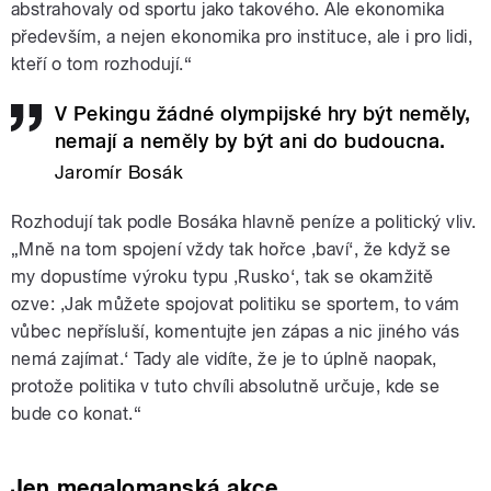
abstrahovaly od sportu jako takového. Ale ekonomika
především, a nejen ekonomika pro instituce, ale i pro lidi,
kteří o tom rozhodují.“
V Pekingu žádné olympijské hry být neměly,
nemají a neměly by být ani do budoucna.
Jaromír Bosák
Rozhodují tak podle Bosáka hlavně peníze a politický vliv.
„Mně na tom spojení vždy tak hořce ,baví‘, že když se
my dopustíme výroku typu ,Rusko‘, tak se okamžitě
ozve: ,Jak můžete spojovat politiku se sportem, to vám
vůbec nepřísluší, komentujte jen zápas a nic jiného vás
nemá zajímat.‘ Tady ale vidíte, že je to úplně naopak,
protože politika v tuto chvíli absolutně určuje, kde se
bude co konat.“
Jen megalomanská akce