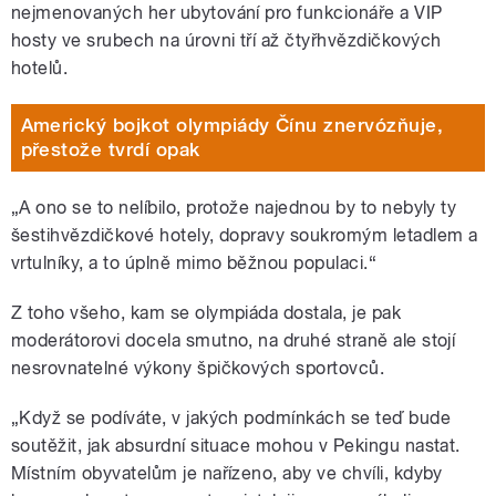
nejmenovaných her ubytování pro funkcionáře a VIP
hosty ve srubech na úrovni tří až čtyřhvězdičkových
hotelů.
Americký bojkot olympiády Čínu znervózňuje,
přestože tvrdí opak
„A ono se to nelíbilo, protože najednou by to nebyly ty
šestihvězdičkové hotely, dopravy soukromým letadlem a
vrtulníky, a to úplně mimo běžnou populaci.“
Z toho všeho, kam se olympiáda dostala, je pak
moderátorovi docela smutno, na druhé straně ale stojí
nesrovnatelné výkony špičkových sportovců.
„Když se podíváte, v jakých podmínkách se teď bude
soutěžit, jak absurdní situace mohou v Pekingu nastat.
Místním obyvatelům je nařízeno, aby ve chvíli, kdyby