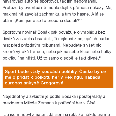
havarovalo auto se sportovci, tak jim nepomáhali.
Protože by eventuálně mohlo dojít k přenosu nákazy. Mají
maximálně zavolat záchranku, a tím to hasne. A já se
ptám: ,Kam jsme se to proboha dostali?‘“
Sportovní novinář Bosák pak považuje olympiádu bez
diváků za zcela absurdní. „Ti nejlepší z nejlepších budou
hrát před prázdnými tribunami. Nebudete slyšet nic
kromě výroků trenéra, nebo jak na sebe kluci nebo holky
pokřikují na hřišti. Už to samo o sobě je fakt divné.“
Sport bude vždy součástí politiky. Česko by se
mělo přidat k bojkotu her v Pekingu, nabádá
europoslankyně Gregorová
Nejednotný a zvláštní je podle Bosáka i postoj vlády a
prezidenta Miloše Zemana k pořádání her v Číně.
„Já jsem nebyl zmaten. Já jsem si řekl, že někdo asi má