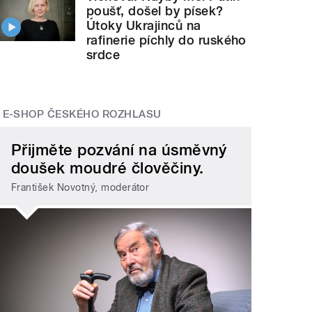
poušť, došel by písek?
Útoky Ukrajinců na
rafinerie píchly do ruského
srdce
E-SHOP ČESKÉHO ROZHLASU
Přijměte pozvání na úsměvný
doušek moudré člověčiny.
František Novotný, moderátor