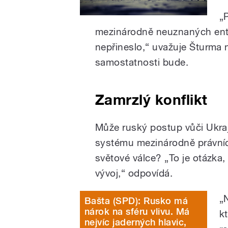
„
mezinárodně neuznaných entit
nepřineslo,“ uvažuje Šturma 
samostatnosti bude.
Zamrzlý konflikt
Může ruský postup vůči Ukra
systému mezinárodně právních
světové válce? „To je otázka, 
vývoj,“ odpovídá.
„
Bašta (SPD): Rusko má
nárok na sféru vlivu. Má
k
nejvíc jaderných hlavic,