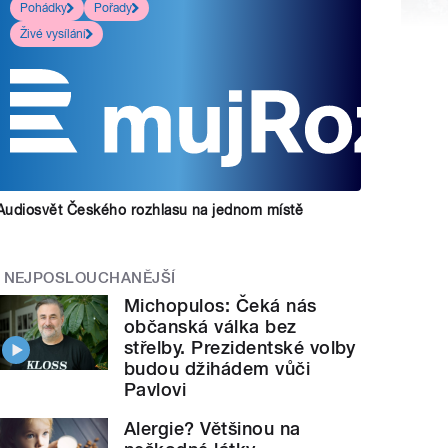
Pohádky
Pořady
Živé vysílání
Audiosvět Českého rozhlasu na jednom místě
NEJPOSLOUCHANĚJŠÍ
Michopulos: Čeká nás
občanská válka bez
střelby. Prezidentské volby
budou džihádem vůči
Pavlovi
Alergie? Většinou na