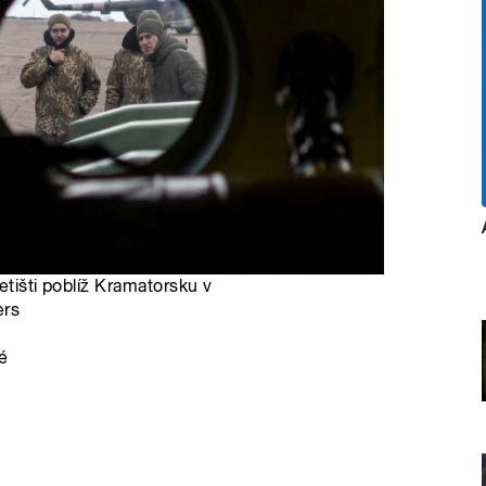
letišti poblíž Kramatorsku v
ers
é