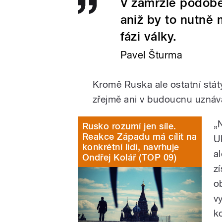
V zamrzlé podobě
aniž by to nutně
fázi války.
Pavel Šturma
Kromě Ruska ale ostatní státy
zřejmě ani v budoucnu uznáv
„
Rusko rozumí jen síle.
Reakce Západu má cílit na
Uk
konkrétní lidi, navrhuje
al
Ondřej Kolář (TOP 09)
zí
o
v
k