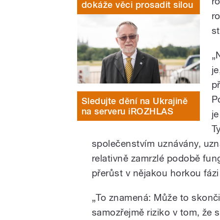
r
dokáže věci prosadit silou
r
s
„
j
p
P
Sledujte dění na Ukrajině
na serveru iROZHLAS
j
T
společenstvím uznávány, uzn
relativně zamrzlé podobě fung
přerůst v nějakou horkou fázi
„To znamená: Může to skončit
samozřejmě riziko v tom, že s