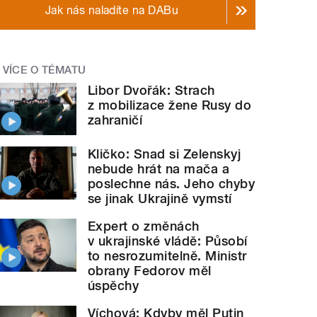
Jak nás naladíte na DABu
VÍCE O TÉMATU
Libor Dvořák: Strach
z mobilizace žene Rusy do
zahraničí
Kličko: Snad si Zelenskyj
nebude hrát na mača a
poslechne nás. Jeho chyby
se jinak Ukrajině vymstí
Expert o změnách
v ukrajinské vládě: Působí
to nesrozumitelně. Ministr
obrany Fedorov měl
úspěchy
Víchová: Kdyby měl Putin