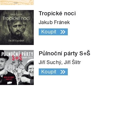
Tropické noci
Jakub Fránek
Koupit
Půlnoční párty S+Š
Jiří Suchý, Jiří Šlitr
Koupit