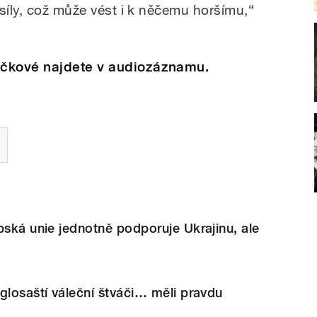
síly, což může vést i k něčemu horšímu,“
áčkové najdete v audiozáznamu.
pská unie jednotně podporuje Ukrajinu, ale
glosaští váleční štváči… měli pravdu