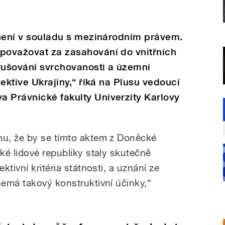
é není v souladu s mezinárodním právem.
 považovat za zasahování do vnitřních
narušování svrchovanosti a územní
pektive Ukrajiny,“ říká na Plusu vedoucí
a Právnické fakulty Univerzity Karlovy
u, že by se tímto aktem z Doněcké
ké lidové republiky staly skutečně
tivní kritéria státnosti, a uznání ze
emá takový konstruktivní účinky,“