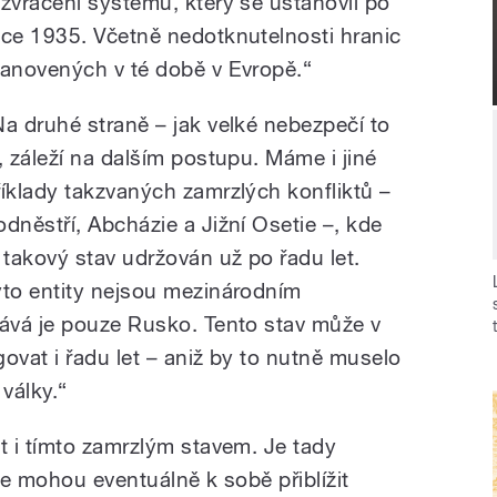
ozvrácení systému, který se ustanovil po
oce 1935. Včetně nedotknutelnosti hranic
tanovených v té době v Evropě.“
Na druhé straně – jak velké nebezpečí to
e, záleží na dalším postupu. Máme i jiné
říklady takzvaných zamrzlých konfliktů –
odněstří, Abcházie a Jižní Osetie –, kde
e takový stav udržován už po řadu let.
yto entity nejsou mezinárodním
ává je pouze Rusko. Tento stav může v
ovat i řadu let – aniž by to nutně muselo
 války.“
 i tímto zamrzlým stavem. Je tady
e mohou eventuálně k sobě přiblížit