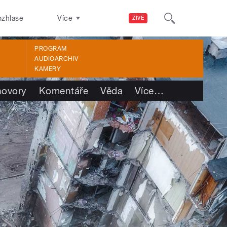
ozhlase
Více
ŽIVĚ
PROGRAM
AUDIOARCHIV
KAMERY
ovory
Komentáře
Věda
Více
…