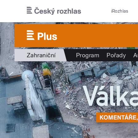
Přejít k hlavnímu obsahu
iRozhlas
Zahraniční
Program
Pořady
A