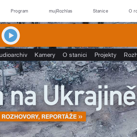
Program
mujRozhlas
Stanice
O r
udioarchiv
Kamery
O stanici
Projekty
Rozh