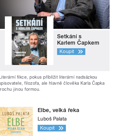
Setkání s
Karlem Čapkem
Koupit
Literární fikce, pokus přiblížit literární nadsázkou
spisovatele, filozofa, ale hlavně člověka Karla Čapka
trochu jinou formou.
Elbe, velká řeka
Luboš Palata
Koupit