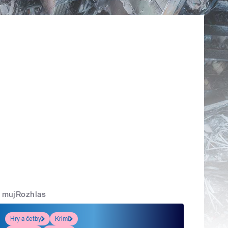
mujRozhlas
Hry a četby
Krimi