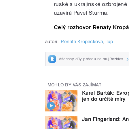
ruské a ukrajinské ozbrojené 
uzavírá Pavel Šturma.
Celý rozhovor Renaty Krop
autoři:
Renata Kropáčková
,
lup
Všechny díly pořadu na mujRozhlas
MOHLO BY VÁS ZAJÍMAT
Karel Barták: Evro
jen do určité míry
Jan Fingerland: An