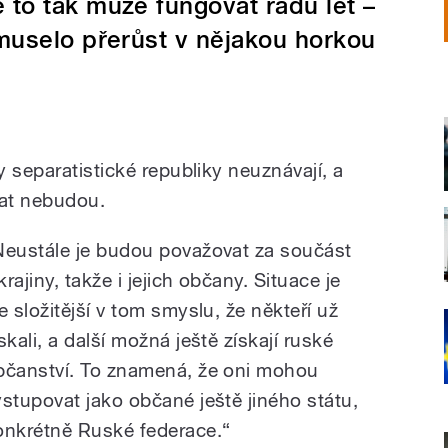
 to tak může fungovat řadu let –
 muselo přerůst v nějakou horkou
 separatistické republiky neuznávají, a
at nebudou.
Neustále je budou považovat za součást
rajiny, takže i jejich občany. Situace je
e složitější v tom smyslu, že někteří už
skali, a další možná ještě získají ruské
bčanství. To znamená, že oni mohou
ystupovat jako občané ještě jiného státu,
onkrétně Ruské federace.“