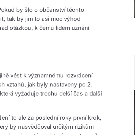
Pokud by šlo o občanství těchto
, tak by jim to asi moc výhod
nad otázkou, k čemu lidem uznání
jině vést k významnému rozvrácení
 vztahů, jak byly nastaveny po 2.
která vyžaduje trochu delší čas a další
Není to ale za poslední roky první krok,
terý by nasvědčoval určitým rizikům