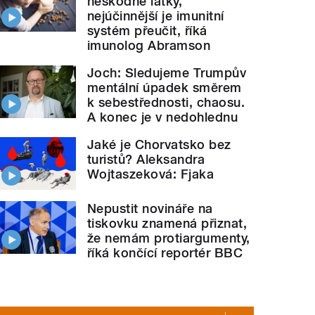
neškodné látky,
nejúčinnější je imunitní
systém přeučit, říká
imunolog Abramson
Joch: Sledujeme Trumpův
mentální úpadek směrem
k sebestřednosti, chaosu.
A konec je v nedohlednu
Jaké je Chorvatsko bez
turistů? Aleksandra
Wojtaszeková: Fjaka
Nepustit novináře na
tiskovku znamená přiznat,
že nemám protiargumenty,
říká končící reportér BBC