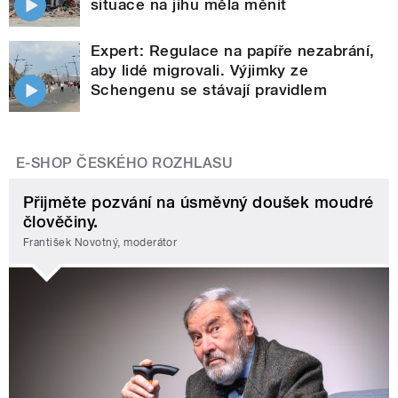
situace na jihu měla měnit
Expert: Regulace na papíře nezabrání,
aby lidé migrovali. Výjimky ze
Schengenu se stávají pravidlem
E-SHOP ČESKÉHO ROZHLASU
Přijměte pozvání na úsměvný doušek moudré
člověčiny.
František Novotný, moderátor