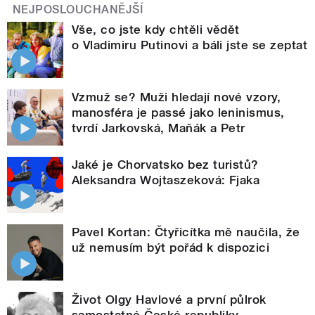
NEJPOSLOUCHANĚJŠÍ
Vše, co jste kdy chtěli vědět
o Vladimiru Putinovi a báli jste se zeptat
Vzmuž se? Muži hledají nové vzory,
manosféra je passé jako leninismus,
tvrdí Jarkovská, Maňák a Petr
Jaké je Chorvatsko bez turistů?
Aleksandra Wojtaszeková: Fjaka
Pavel Kortan: Čtyřicítka mě naučila, že
už nemusím být pořád k dispozici
Život Olgy Havlové a první půlrok
samostatné České republiky