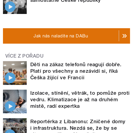
Jak nás naladíte na DABu
VÍCE Z POŘADU
Děti na zákaz telefonů reagují dobře.
Platí pro všechny a nezávidí si, říká
Češka žijící ve Francii
Izolace, stínění, větrák, to pomůže proti
vedru. Klimatizace je až na druhém
místě, radí expertka
Reportérka z Libanonu: Zničené domy
i infrastruktura. Nezdá se, že by se