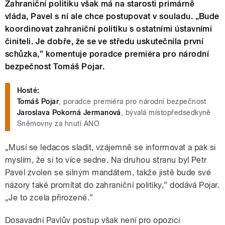
Zahraniční politiku však má na starosti primárně
vláda, Pavel s ní ale chce postupovat v souladu. „Bude
koordinovat zahraniční politiku s ostatními ústavními
činiteli. Je dobře, že se ve středu uskutečnila první
schůzka,” komentuje poradce premiéra pro národní
bezpečnost Tomáš Pojar.
Hosté:
Tomáš Pojar
, poradce premiéra pro národní bezpečnost
Jaroslava Pokorná Jermanová
, bývalá místopředsedkyně
Sněmovny za hnutí ANO
„Musí se ledacos sladit, vzájemně se informovat a pak si
myslím, že si to více sedne. Na druhou stranu byl Petr
Pavel zvolen se silným mandátem, takže jistě bude své
názory také promítat do zahraniční politiky,” dodává Pojar.
„Je to zcela přirozené.”
Dosavadní Pavlův postup však není pro opozici