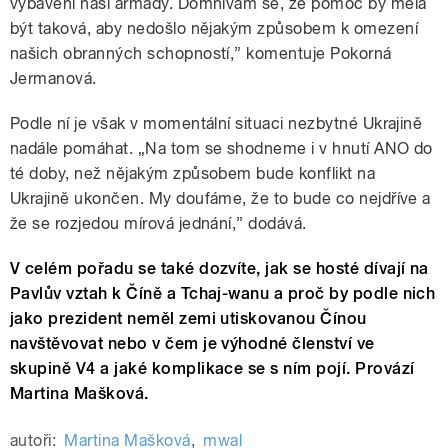
vybavení naší armády. Domnívám se, že pomoc by měla
být taková, aby nedošlo nějakým způsobem k omezení
našich obranných schopností,” komentuje Pokorná
Jermanová.
Podle ní je však v momentální situaci nezbytné Ukrajině
nadále pomáhat. „Na tom se shodneme i v hnutí ANO do
té doby, než nějakým způsobem bude konflikt na
Ukrajině ukončen. My doufáme, že to bude co nejdříve a
že se rozjedou mírová jednání,” dodává.
V celém pořadu se také dozvíte, jak se hosté dívají na
Pavlův vztah k Číně a Tchaj-wanu a proč by podle nich
jako prezident neměl zemi utiskovanou Čínou
navštěvovat nebo v čem je výhodné členství ve
skupině V4 a jaké komplikace se s ním pojí. Provází
Martina Mašková.
autoři:
Martina Mašková
,
mwal