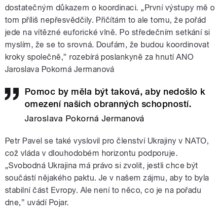
dostatečným důkazem o koordinaci. „První výstupy mě o
tom příliš nepřesvědčily. Přičítám to ale tomu, že pořád
jede na vítězné euforické vlně. Po středečním setkání si
myslím, že se to srovná. Doufám, že budou koordinovat
kroky společně,” rozebírá poslankyně za hnutí ANO
Jaroslava Pokorná Jermanová
Pomoc by měla být taková, aby nedošlo k
omezení našich obranných schopností.
Jaroslava Pokorná Jermanová
Petr Pavel se také vyslovil pro členství Ukrajiny v NATO,
což vláda v dlouhodobém horizontu podporuje.
„Svobodná Ukrajina má právo si zvolit, jestli chce být
součástí nějakého paktu. Je v našem zájmu, aby to byla
stabilní část Evropy. Ale není to něco, co je na pořadu
dne,” uvádí Pojar.