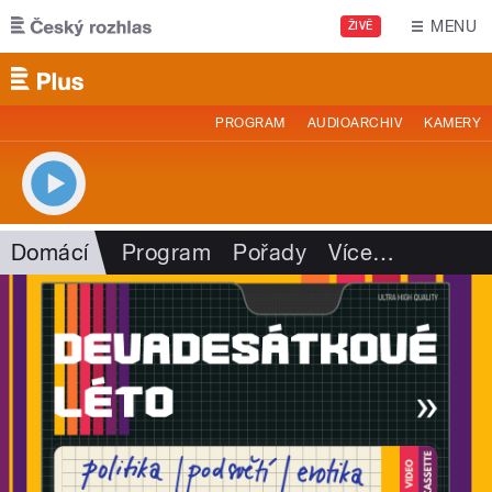
Přejít k hlavnímu obsahu
MENU
ŽIVĚ
PROGRAM
AUDIOARCHIV
KAMERY
Domácí
Program
Pořady
Více
…