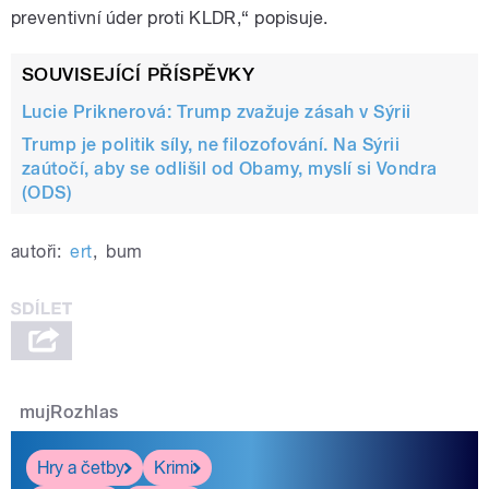
preventivní úder proti KLDR,“ popisuje.
SOUVISEJÍCÍ PŘÍSPĚVKY
Lucie Priknerová: Trump zvažuje zásah v Sýrii
Trump je politik síly, ne filozofování. Na Sýrii
zaútočí, aby se odlišil od Obamy, myslí si Vondra
(ODS)
autoři:
ert
,
bum
mujRozhlas
Hry a četby
Krimi