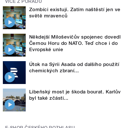
VÍCE Z POŘADU
Zombíci existují. Zatím naštěstí jen ve
světě mravenců
Někdejší Miloševičův spojenec dovedl
Černou Horu do NATO. Teď chce i do
Evropské unie
Útok na Sýrii Asada od dalšího použití
chemických zbraní...
Libeňský most je škoda bourat. Karlův
byl také zčásti...
E-SHOP ČESKÉHO ROZHLASU