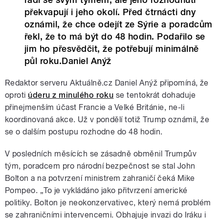
překvapují i jeho okolí. Před čtrnácti dny
oznámil, že chce odejít ze Sýrie a poradcům
řekl, že to má být do 48 hodin. Podařilo se
jim ho přesvědčit, že potřebují minimálně
půl roku.Daniel Anýž
Redaktor serveru Aktuálně.cz Daniel Anýž připomíná, že
oproti
úderu z minulého roku
se tentokrát dohaduje
přinejmenším účast Francie a Velké Británie, ne-li
koordinovaná akce. Už v pondělí totiž Trump oznámil, že
se o dalším postupu rozhodne do 48 hodin.
V posledních měsících se zásadně obměnil Trumpův
tým, poradcem pro národní bezpečnost se stal John
Bolton a na potvrzení ministrem zahraničí čeká Mike
Pompeo. „To je vykládáno jako přitvrzení americké
politiky. Bolton je neokonzervativec, který nemá problém
se zahraničními intervencemi. Obhajuje invazi do Iráku i