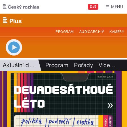
Přejít k hlavnímu obsahu
MENU
ŽIVĚ
PROGRAM
AUDIOARCHIV
KAMERY
Aktuální dění
Program
Pořady
Více
…