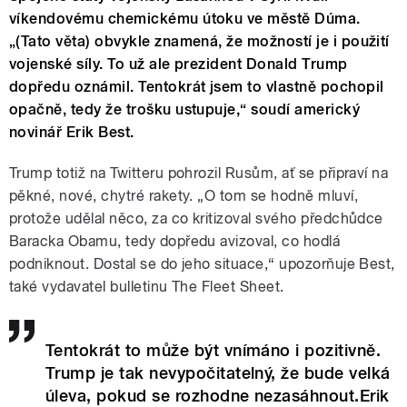
víkendovému chemickému útoku ve městě Dúma.
„(Tato věta) obvykle znamená, že možností je i použití
vojenské síly. To už ale prezident Donald Trump
dopředu oznámil. Tentokrát jsem to vlastně pochopil
opačně, tedy že trošku ustupuje,“ soudí americký
novinář Erik Best.
Trump totiž na Twitteru pohrozil Rusům, ať se připraví na
pěkné, nové, chytré rakety. „O tom se hodně mluví,
protože udělal něco, za co kritizoval svého předchůdce
Baracka Obamu, tedy dopředu avizoval, co hodlá
podniknout. Dostal se do jeho situace,“ upozorňuje Best,
také vydavatel bulletinu The Fleet Sheet.
Tentokrát to může být vnímáno i pozitivně.
Trump je tak nevypočitatelný, že bude velká
úleva, pokud se rozhodne nezasáhnout.Erik