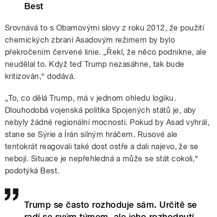
Best
Srovnává to s Obamovými slovy z roku 2012, že použití
chemických zbraní Asadovým režimem by bylo
překročením červené linie. „Řekl, že něco podnikne, ale
neudělal to. Když teď Trump nezasáhne, tak bude
kritizován,“ dodává.
„To, co dělá Trump, má v jednom ohledu logiku.
Dlouhodobá vojenská politika Spojených států je, aby
nebyly žádné regionální mocnosti. Pokud by Asad vyhrál,
stane se Sýrie a Írán silným hráčem. Rusové ale
tentokrát reagovali také dost ostře a dali najevo, že se
nebojí. Situace je nepřehledná a může se stát cokoli,“
podotýká Best.
Trump se často rozhoduje sám. Určitě se
radí se svým týmem, ale jeho rozhodnutí