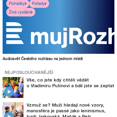
Pohádky
Pořady
Živé vysílání
Audiosvět Českého rozhlasu na jednom místě
NEJPOSLOUCHANĚJŠÍ
Vše, co jste kdy chtěli vědět
o Vladimiru Putinovi a báli jste se zeptat
Vzmuž se? Muži hledají nové vzory,
manosféra je passé jako leninismus,
tvrdí Jarkovská, Maňák a Petr