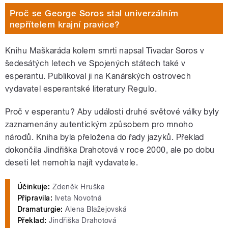
Proč se George Soros stal univerzálním
nepřítelem krajní pravice?
Knihu Maškaráda kolem smrti napsal Tivadar Soros v
šedesátých letech ve Spojených státech také v
esperantu. Publikoval ji na Kanárských ostrovech
vydavatel esperantské literatury Regulo.
Proč v esperantu? Aby události druhé světové války byly
zaznamenány autentickým způsobem pro mnoho
národů. Kniha byla přeložena do řady jazyků. Překlad
dokončila Jindřiška Drahotová v roce 2000, ale po dobu
deseti let nemohla najít vydavatele.
Účinkuje:
Zdeněk Hruška
Připravila:
Iveta Novotná
Dramaturgie:
Alena Blažejovská
Překlad:
Jindřiška Drahotová