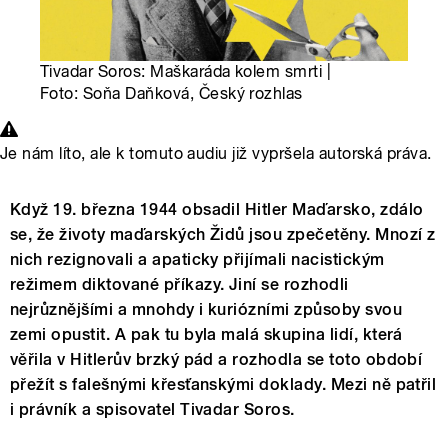
Tivadar Soros: Maškaráda kolem smrti |
Foto: Soňa Daňková, Český rozhlas
Je nám líto, ale k tomuto audiu již vypršela autorská práva.
Když 19. března 1944 obsadil Hitler Maďarsko, zdálo
se, že životy maďarských Židů jsou zpečetěny. Mnozí z
nich rezignovali a apaticky přijímali nacistickým
režimem diktované příkazy. Jiní se rozhodli
nejrůznějšími a mnohdy i kuriózními způsoby svou
zemi opustit. A pak tu byla malá skupina lidí, která
věřila v Hitlerův brzký pád a rozhodla se toto období
přežít s falešnými křesťanskými doklady. Mezi ně patřil
i právník a spisovatel Tivadar Soros.