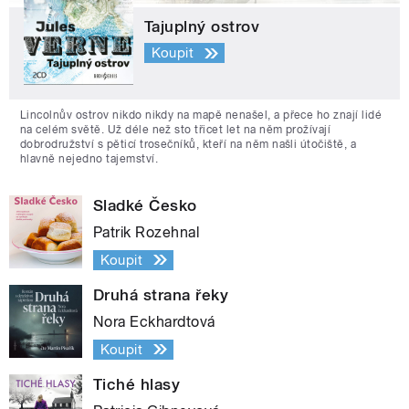
Tajuplný ostrov
Koupit
Lincolnův ostrov nikdo nikdy na mapě nenašel, a přece ho znají lidé
na celém světě. Už déle než sto třicet let na něm prožívají
dobrodružství s pěticí trosečníků, kteří na něm našli útočiště, a
hlavně nejedno tajemství.
Sladké Česko
Patrik Rozehnal
Koupit
Druhá strana řeky
Nora Eckhardtová
Koupit
Tiché hlasy