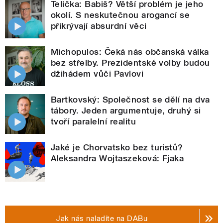
Telička: Babiš? Větší problém je jeho
okolí. S neskutečnou arogancí se
přikrývají absurdní věci
Michopulos: Čeká nás občanská válka
bez střelby. Prezidentské volby budou
džihádem vůči Pavlovi
Bartkovský: Společnost se dělí na dva
tábory. Jeden argumentuje, druhý si
tvoří paralelní realitu
Jaké je Chorvatsko bez turistů?
Aleksandra Wojtaszeková: Fjaka
Jak nás naladíte na DABu