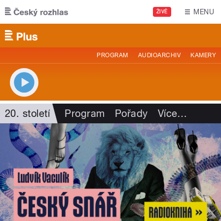
Přejít k hlavnímu obsahu
MENU
ŽIVĚ
PROGRAM
AUDIOARCHIV
KAMERY
20. století
Program
Pořady
Více
…