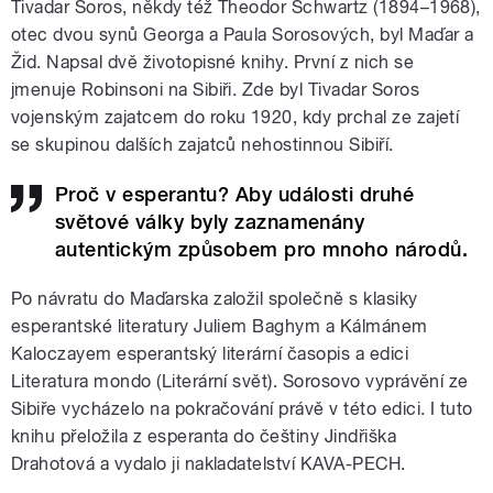
Tivadar Soros, někdy též Theodor Schwartz (1894–1968),
otec dvou synů Georga a Paula Sorosových, byl Maďar a
Žid. Napsal dvě životopisné knihy. První z nich se
jmenuje Robinsoni na Sibiři. Zde byl Tivadar Soros
vojenským zajatcem do roku 1920, kdy prchal ze zajetí
se skupinou dalších zajatců nehostinnou Sibiří.
Proč v esperantu? Aby události druhé
světové války byly zaznamenány
autentickým způsobem pro mnoho národů.
Po návratu do Maďarska založil společně s klasiky
esperantské literatury Juliem Baghym a Kálmánem
Kaloczayem esperantský literární časopis a edici
Literatura mondo (Literární svět). Sorosovo vyprávění ze
Sibiře vycházelo na pokračování právě v této edici. I tuto
knihu přeložila z esperanta do češtiny Jindřiška
Drahotová a vydalo ji nakladatelství KAVA-PECH.