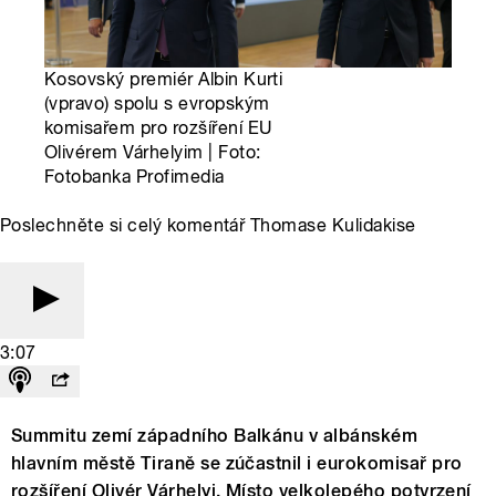
Kosovský premiér Albin Kurti
(vpravo) spolu s evropským
komisařem pro rozšíření EU
Olivérem Várhelyim | Foto:
Fotobanka Profimedia
Poslechněte si celý komentář Thomase Kulidakise
3:07
Summitu zemí západního Balkánu v albánském
hlavním městě Tiraně se zúčastnil i eurokomisař pro
rozšíření Olivér Várhelyi. Místo velkolepého potvrzení