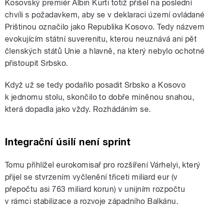
Kosovský premiér Albin Kurti totiž přišel na poslední
chvíli s požadavkem, aby se v deklaraci území ovládané
Prištinou označilo jako Republika Kosovo. Tedy názvem
evokujícím státní suverenitu, kterou neuznává ani pět
členských států Unie a hlavně, na který nebylo ochotné
přistoupit Srbsko.
Když už se tedy podařilo posadit Srbsko a Kosovo
k jednomu stolu, skončilo to dobře míněnou snahou,
která dopadla jako vždy. Rozhádáním se.
Integrační úsilí není sprint
Tomu přihlížel eurokomisař pro rozšíření Várhelyi, který
přijel se stvrzením vyčlenění třiceti miliard eur (v
přepočtu asi 763 miliard korun) v unijním rozpočtu
v rámci stabilizace a rozvoje západního Balkánu.