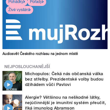
Pohádky
Pořady
Živé vysílání
Audiosvět Českého rozhlasu na jednom místě
NEJPOSLOUCHANĚJŠÍ
Michopulos: Čeká nás občanská válka
bez střelby. Prezidentské volby budou
džihádem vůči Pavlovi
Alergie? Většinou na neškodné látky,
nejúčinnější je imunitní systém přeučit,
říká imunolog Abramson