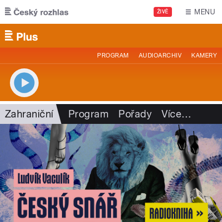
Přejít k hlavnímu obsahu
MENU
ŽIVĚ
PROGRAM
AUDIOARCHIV
KAMERY
Zahraniční
Program
Pořady
Více
…