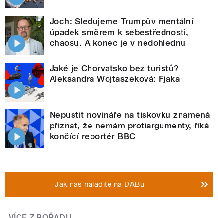
Joch: Sledujeme Trumpův mentální
úpadek směrem k sebestřednosti,
chaosu. A konec je v nedohlednu
Jaké je Chorvatsko bez turistů?
Aleksandra Wojtaszeková: Fjaka
Nepustit novináře na tiskovku znamená
přiznat, že nemám protiargumenty, říká
končící reportér BBC
Jak nás naladíte na DABu
VÍCE Z POŘADU