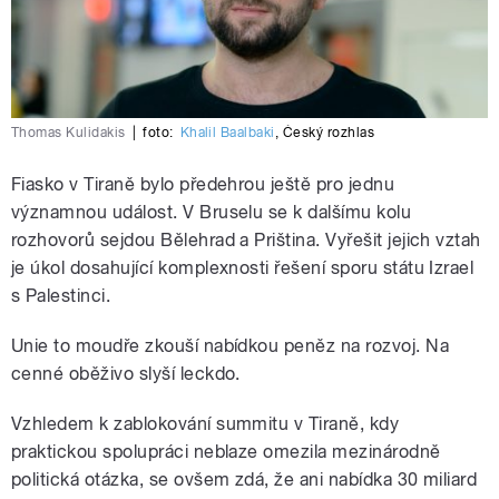
Thomas Kulidakis
|
foto:
Khalil Baalbaki
,
Český rozhlas
Fiasko v Tiraně bylo předehrou ještě pro jednu
významnou událost. V Bruselu se k dalšímu kolu
rozhovorů sejdou Bělehrad a Priština. Vyřešit jejich vztah
je úkol dosahující komplexnosti řešení sporu státu Izrael
s Palestinci.
Unie to moudře zkouší nabídkou peněz na rozvoj. Na
cenné oběživo slyší leckdo.
Vzhledem k zablokování summitu v Tiraně, kdy
praktickou spolupráci neblaze omezila mezinárodně
politická otázka, se ovšem zdá, že ani nabídka 30 miliard