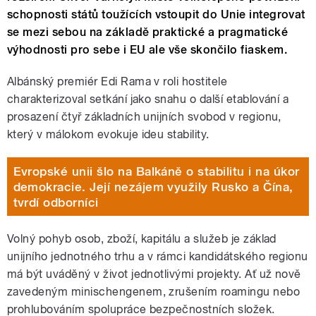
schopnosti států toužících vstoupit do Unie integrovat
se mezi sebou na základě praktické a pragmatické
výhodnosti pro sebe i EU ale vše skončilo fiaskem.
Albánský premiér Edi Rama v roli hostitele
charakterizoval setkání jako snahu o další etablování a
prosazení čtyř základních unijních svobod v regionu,
který v málokom evokuje ideu stability.
Evropské unii šlo na Balkáně o stabilitu i na úkor
demokracie. Její nezájem využily Rusko a Čína,
tvrdí odborníci
Volný pohyb osob, zboží, kapitálu a služeb je základ
unijního jednotného trhu a v rámci kandidátského regionu
má být uváděný v život jednotlivými projekty. Ať už nově
zavedeným minischengenem, zrušením roamingu nebo
prohlubováním spolupráce bezpečnostních složek.