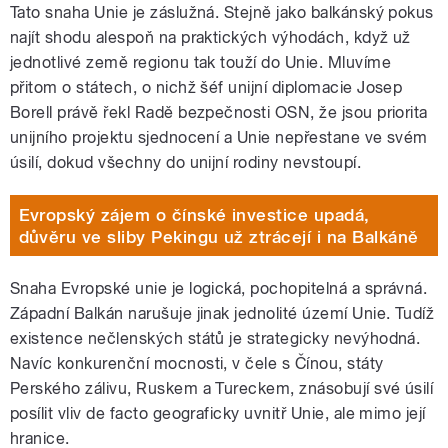
Tato snaha Unie je záslužná. Stejně jako balkánský pokus
najít shodu alespoň na praktických výhodách, když už
jednotlivé země regionu tak touží do Unie. Mluvíme
přitom o státech, o nichž šéf unijní diplomacie Josep
Borell právě řekl Radě bezpečnosti OSN, že jsou priorita
unijního projektu sjednocení a Unie nepřestane ve svém
úsilí, dokud všechny do unijní rodiny nevstoupí.
Evropský zájem o čínské investice upadá,
důvěru ve sliby Pekingu už ztrácejí i na Balkáně
Snaha Evropské unie je logická, pochopitelná a správná.
Západní Balkán narušuje jinak jednolité území Unie. Tudíž
existence nečlenských států je strategicky nevýhodná.
Navíc konkurenční mocnosti, v čele s Čínou, státy
Perského zálivu, Ruskem a Tureckem, znásobují své úsilí
posílit vliv de facto geograficky uvnitř Unie, ale mimo její
hranice.