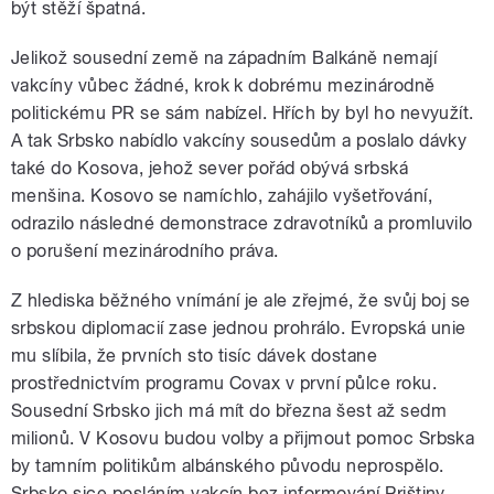
být stěží špatná.
Jelikož sousední země na západním Balkáně nemají
vakcíny vůbec žádné, krok k dobrému mezinárodně
politickému PR se sám nabízel. Hřích by byl ho nevyužít.
A tak Srbsko nabídlo vakcíny sousedům a poslalo dávky
také do Kosova, jehož sever pořád obývá srbská
menšina. Kosovo se namíchlo, zahájilo vyšetřování,
odrazilo následné demonstrace zdravotníků a promluvilo
o porušení mezinárodního práva.
Z hlediska běžného vnímání je ale zřejmé, že svůj boj se
srbskou diplomacií zase jednou prohrálo. Evropská unie
mu slíbila, že prvních sto tisíc dávek dostane
prostřednictvím programu Covax v první půlce roku.
Sousední Srbsko jich má mít do března šest až sedm
milionů. V Kosovu budou volby a přijmout pomoc Srbska
by tamním politikům albánského původu neprospělo.
Srbsko sice posláním vakcín bez informování Prištiny