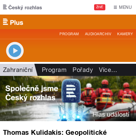
Přejít k hlavnímu obsahu
MENU
ŽIVĚ
PROGRAM
AUDIOARCHIV
KAMERY
Zahraniční
Program
Pořady
Více
…
Thomas Kulidakis: Geopolitické