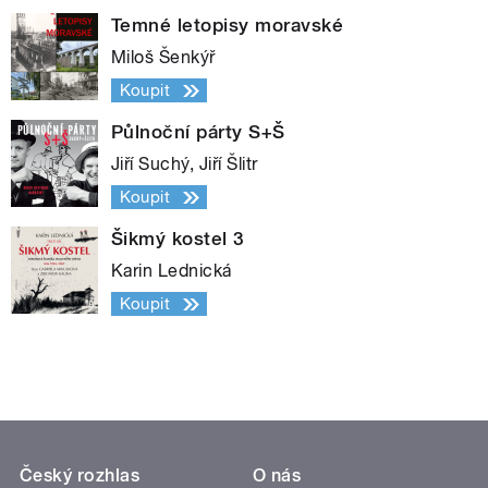
Temné letopisy moravské
Miloš Šenkýř
Koupit
Půlnoční párty S+Š
Jiří Suchý, Jiří Šlitr
Koupit
Šikmý kostel 3
Karin Lednická
Koupit
Český rozhlas
O nás