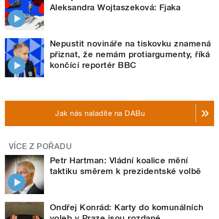
Aleksandra Wojtaszeková: Fjaka
Nepustit novináře na tiskovku znamená
přiznat, že nemám protiargumenty, říká
končící reportér BBC
Jak nás naladíte na DABu
VÍCE Z POŘADU
Petr Hartman: Vládní koalice mění
taktiku směrem k prezidentské volbě
Ondřej Konrád: Karty do komunálních
voleb v Praze jsou rozdané