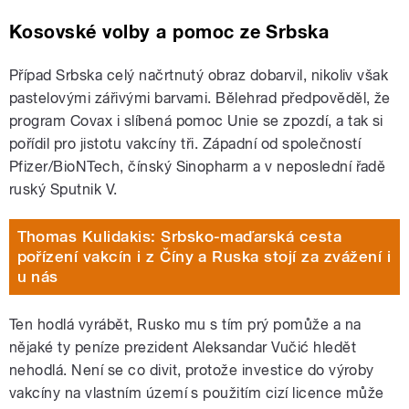
Kosovské volby a pomoc ze Srbska
Případ Srbska celý načrtnutý obraz dobarvil, nikoliv však
pastelovými zářivými barvami. Bělehrad předpověděl, že
program Covax i slíbená pomoc Unie se zpozdí, a tak si
pořídil pro jistotu vakcíny tři. Západní od společností
Pfizer/BioNTech, čínský Sinopharm a v neposlední řadě
ruský Sputnik V.
Thomas Kulidakis: Srbsko-maďarská cesta
pořízení vakcín i z Číny a Ruska stojí za zvážení i
u nás
Ten hodlá vyrábět, Rusko mu s tím prý pomůže a na
nějaké ty peníze prezident
Aleksandar
Vučić hledět
nehodlá. Není se co divit, protože investice do výroby
vakcíny na vlastním území s použitím cizí licence může