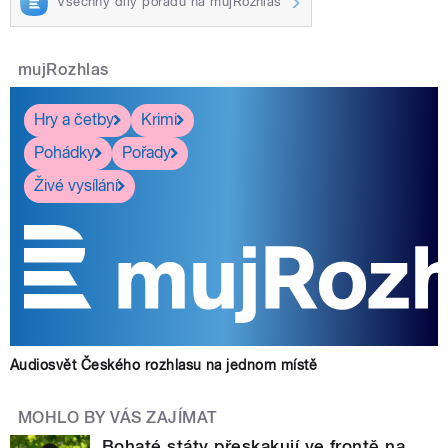
Všechny díly pořadu na mujRozhlas
mujRozhlas
Hry a četby
Krimi
Pohádky
Pořady
Živé vysílání
Audiosvět Českého rozhlasu na jednom místě
MOHLO BY VÁS ZAJÍMAT
Bohaté státy přeskakují ve frontě na