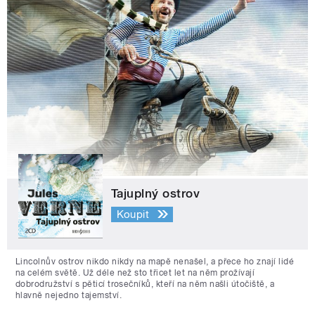
Tajuplný ostrov
Koupit
Lincolnův ostrov nikdo nikdy na mapě nenašel, a přece ho znají lidé
na celém světě. Už déle než sto třicet let na něm prožívají
dobrodružství s pěticí trosečníků, kteří na něm našli útočiště, a
hlavně nejedno tajemství.