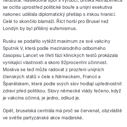
nedostal. Následoval spor s výrobci, britská AstraZeneca
se ocitla uprostřed politické bouře a unijní exekutiva
nakonec udělala diplomatický přešlap s irskou hranicí.
Celé to skončilo blamáží. Říct horší pro Brusel než
Londýn by byl přílišný eufemismus.
Rusku se podařilo vytěžit maximum ze své vakcíny
Sputnik V, která podle mezinárodního odborného
časopisu Lancet ve třetí fázi klinických testů prokázala
vynikající vlastnosti a skoro 92procentní účinnost.
Moskva se teď může radovat z prozření unijních
členských států v čele s Německem, Francií a
Španělskem, které podle svých slov hodlají upřednostnit
zdraví před politikou. Slovy německé vlády řečeno, když
je vakcína účinná, je jedno, odkud je.
Opět, bruselská centrála má proč se červenat, obzvláště
ve světle partyzánské akce maďarské.