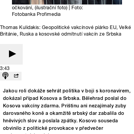
očkování, (ilustrační foto) | Foto:
Fotobanka Profimedia
Thomas Kulidakis: Geopolitické vakcínové píárko EU, Velké
Británie, Ruska a kosovské odmítnutí vakcín ze Srbska
3:43
Jakou roli dokáže sehrát politika v boji s koronavirem,
dokázal případ Kosova a Srbska. Bělehrad poslal do
Kosova vakcíny zdarma. Prištinu ani nezajímaly zuby
darovaného koně a okamžitě srbský dar zabalila do
hněvivých slov a poslala zpátky. Kosovo souseda
obvinilo z politické provokace v předvečer