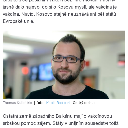
jasně dalo najevo, co si o Kosovu myslí, ale vakcína je
vakcína. Navíc, Kosovo stejně neuznává ani pět států
Evropské unie.
Thomas Kulidakis
|
foto:
Khalil Baalbaki
,
Český rozhlas
Ostatní země západního Balkánu mají o vakcínovou
srbskou pomoc zájem. Státy v unijním sousedství totiž