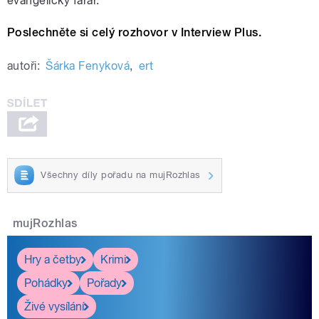
evangelický farář.
Poslechněte si celý rozhovor v Interview Plus.
autoři:
Šárka Fenyková
,
ert
Všechny díly pořadu na mujRozhlas
mujRozhlas
Hry a četby
Krimi
Pohádky
Pořady
Živé vysílání