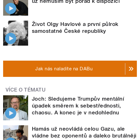
už nemusím být pořád k dispozici
Život Olgy Havlové a první půlrok
samostatné České republiky
Jak nás naladíte na DABu
VÍCE O TÉMATU
Joch: Sledujeme Trumpův mentální
úpadek směrem k sebestřednosti,
chaosu. A konec je v nedohlednu
Hamás už neovládá celou Gazu, ale
vládne bez oponentů a daleko brutálněji