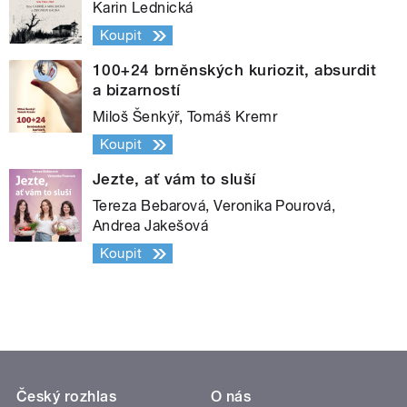
Karin Lednická
Koupit
100+24 brněnských kuriozit, absurdit
a bizarností
Miloš Šenkýř, Tomáš Kremr
Koupit
Jezte, ať vám to sluší
Tereza Bebarová, Veronika Pourová,
Andrea Jakešová
Koupit
Český rozhlas
O nás