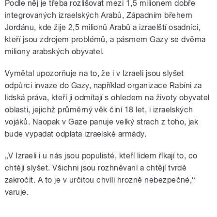
Podle něj je třeba rozlišovat mezi 1,5 milionem dobře
integrovaných izraelských Arabů, Západním břehem
Jordánu, kde žije 2,5 milionů Arabů a izraelští osadníci,
kteří jsou zdrojem problémů, a pásmem Gazy se dvěma
miliony arabských obyvatel.
Vymětal upozorňuje na to, že i v Izraeli jsou slyšet
odpůrci invaze do Gazy, například organizace Rabíni za
lidská práva, kteří ji odmítají s ohledem na životy obyvatel
oblasti, jejichž průměrný věk činí 18 let, i izraelských
vojáků. Naopak v Gaze panuje velký strach z toho, jak
bude vypadat odplata izraelské armády.
„V Izraeli i u nás jsou populisté, kteří lidem říkají to, co
chtějí slyšet. Všichni jsou rozhněvaní a chtějí tvrdě
zakročit. A to je v určitou chvíli hrozně nebezpečné,“
varuje.