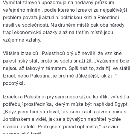
Vymětal zároveň upozorňuje na nedávný průzkum
veřejného mínění, podle kterého Izraelci za nejpalčivější
problém považují aktuální politickou krizi a Palestinci
násilí ve společnosti. Na druhém místě pak oba národy
trápí ekonomické otázky a až na třetím místě jsou
vzájemné vztahy.
Většina Izraelců i Palestinců prý už nevěří, že vznikne
palestinský stát, proto se spolu snaží žít. „Vzájemné boje
nejsou až takovým tématem. Spíš než to, zda žiji ve státě
Izrael, nebo Palestina, je pro mě důležitější, jak žiji,“
podotýká.
Izraelci a Palestinci prý sami nedokážou konflikt vyřešit a
potřebují prostředníka, kterým může být například Egypt.
„Když jsem tam studoval, tak jsem zažil uzavření míru s
Jordánskem a viděl, jak se s bývalých nepřátel rychle
stanou přátelé. Proto jsem pořád optimista,“ uzavírá