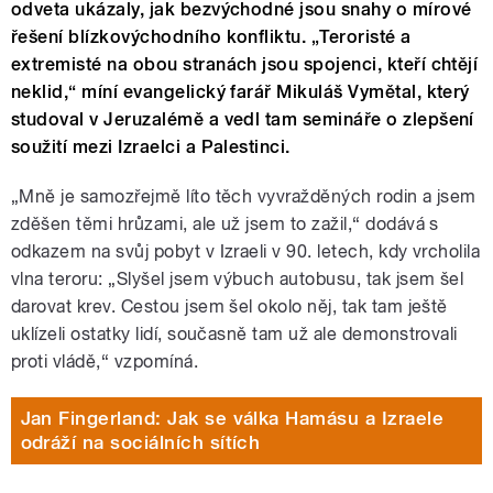
odveta ukázaly, jak bezvýchodné jsou snahy o mírové
řešení blízkovýchodního konfliktu. „Teroristé a
extremisté na obou stranách jsou spojenci, kteří chtějí
neklid,“ míní evangelický farář Mikuláš Vymětal, který
studoval v Jeruzalémě a vedl tam semináře o zlepšení
soužití mezi Izraelci a Palestinci.
„Mně je samozřejmě líto těch vyvražděných rodin a jsem
zděšen těmi hrůzami, ale už jsem to zažil,“ dodává s
odkazem na svůj pobyt v Izraeli v 90. letech, kdy vrcholila
vlna teroru: „Slyšel jsem výbuch autobusu, tak jsem šel
darovat krev. Cestou jsem šel okolo něj, tak tam ještě
uklízeli ostatky lidí, současně tam už ale demonstrovali
proti vládě,“ vzpomíná.
Jan Fingerland: Jak se válka Hamásu a Izraele
odráží na sociálních sítích