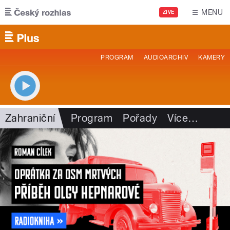
Přejít k hlavnímu obsahu
MENU
ŽIVĚ
PROGRAM
AUDIOARCHIV
KAMERY
Zahraniční
Program
Pořady
Více
…