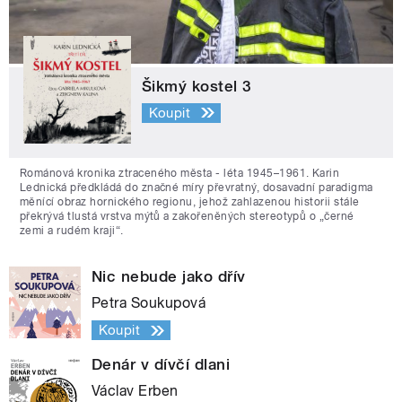
Šikmý kostel 3
Koupit
Románová kronika ztraceného města - léta 1945–1961. Karin
Lednická předkládá do značné míry převratný, dosavadní paradigma
měnící obraz hornického regionu, jehož zahlazenou historii stále
překrývá tlustá vrstva mýtů a zakořeněných stereotypů o „černé
zemi a rudém kraji“.
Nic nebude jako dřív
Petra Soukupová
Koupit
Denár v dívčí dlani
Václav Erben