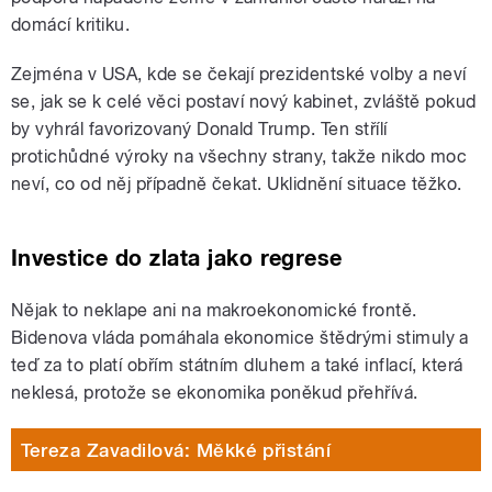
domácí kritiku.
Zejména v USA, kde se čekají prezidentské volby a neví
se, jak se k celé věci postaví nový kabinet, zvláště pokud
by vyhrál favorizovaný Donald Trump. Ten střílí
protichůdné výroky na všechny strany, takže nikdo moc
neví, co od něj případně čekat. Uklidnění situace těžko.
Investice do zlata jako regrese
Nějak to neklape ani na makroekonomické frontě.
Bidenova vláda pomáhala ekonomice štědrými stimuly a
teď za to platí obřím státním dluhem a také inflací, která
neklesá, protože se ekonomika poněkud přehřívá.
Tereza Zavadilová: Měkké přistání