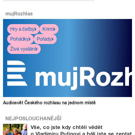
mujRozhlas
Hry a četby
Krimi
Pohádky
Pořady
Živé vysílání
Audiosvět Českého rozhlasu na jednom místě
NEJPOSLOUCHANĚJŠÍ
Vše, co jste kdy chtěli vědět
o Vladimiru Putinovi a báli jste se zeptat