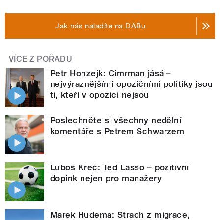
Jak nás naladíte na DABu
VÍCE Z POŘADU
Petr Honzejk: Cimrman jásá –
nejvýraznějšími opozičními politiky jsou
ti, kteří v opozici nejsou
Poslechněte si všechny nedělní
komentáře s Petrem Schwarzem
Luboš Kreč: Ted Lasso – pozitivní
dopink nejen pro manažery
Marek Hudema: Strach z migrace,