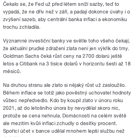
Čekalo se, že Fed už před létem sníží sazby, teď to
vypadá, že ne dřív než v září, a padají dokonce úvahy i o
zvýšení sazeb, aby centrální banka inflaci a ekonomiku
trochu zchladila.
Významné investiční banky ve světle toho všeho čekají,
že aktuální prudké zdražení zlata není jen výkřik do tmy.
Goldman Sachs čeká růst ceny na 2700 dolarú ještě
letos a Citibank na 3 tisíce dolarů v horizontu šesti až 18
měsíců.
Na druhou stranu ale zlato si nějaký růst už zasloužilo.
Během inflace se totiž jako pověstný uchovatel hodnoty
vůbec nepředvedlo. Kdo by koupil zlato v únoru roku
2021, až do letošního února by nevydělal skoro nic,
protože se cena nehnula. Domácnosti na celém světě
ale mezitím kvůli inflaci zchudly o desítky procent.
Spořicí účet v bance udělal mnohem lepší službu než