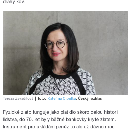
drahý kov.
Tereza Zavadilová
|
foto:
Kateřina Cibulka
,
Český rozhlas
Fyzické zlato funguje jako platidlo skoro celou historii
lidstva, do 70. let byly běžné bankovky kryté zlatem.
Instrument pro ukládání peněz to ale už dávno moc