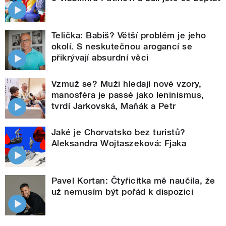
Telička: Babiš? Větší problém je jeho
okolí. S neskutečnou arogancí se
přikrývají absurdní věci
Vzmuž se? Muži hledají nové vzory,
manosféra je passé jako leninismus,
tvrdí Jarkovská, Maňák a Petr
Jaké je Chorvatsko bez turistů?
Aleksandra Wojtaszeková: Fjaka
Pavel Kortan: Čtyřicítka mě naučila, že
už nemusím být pořád k dispozici