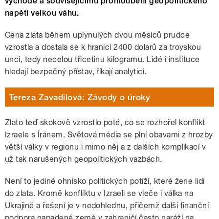
východě a souvisejícímu prohloubení geopolitického
napětí velkou váhu.
Cena zlata během uplynulých dvou měsíců prudce
vzrostla a dostala se k hranici 2400 dolarů za troyskou
unci, tedy necelou třicetinu kilogramu. Lidé i instituce
hledají bezpečný přístav, říkají analytici.
Tereza Zavadilová: Závody o úroky
Zlato teď skokově vzrostlo poté, co se rozhořel konflikt
Izraele s Íránem. Světová média se plní obavami z hrozby
větší války v regionu i mimo něj a z dalších komplikací v
už tak narušených geopolitických vazbách.
Není to jediné ohnisko politických potíží, které žene lidi
do zlata. Kromě konfliktu v Izraeli se vleče i válka na
Ukrajině a řešení je v nedohlednu, přičemž další finanční
podpora napadené země v zahraničí často naráží na