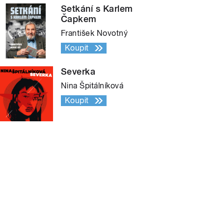
Setkání s Karlem
Čapkem
František Novotný
Koupit
Severka
Nina Špitálníková
Koupit