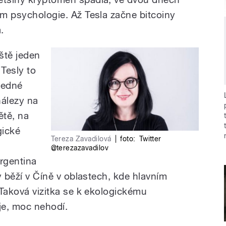
om psychologie. Až Tesla začne bitcoiny
.
ště jeden
 Tesly to
 jedné
nálezy na
ětě, na
gické
Tereza Zavadilová
|
foto:
Twitter
@terezazavadilov
Argentina
by běží v Číně v oblastech, kde hlavním
. Taková vizitka se k ekologickému
 je, moc nehodí.