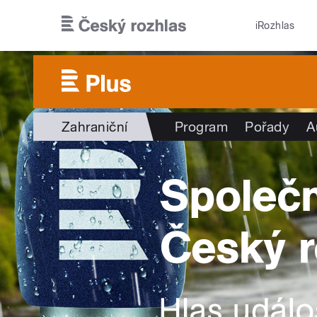
Přejít k hlavnímu obsahu
iRozhlas
Zahraniční
Program
Pořady
A