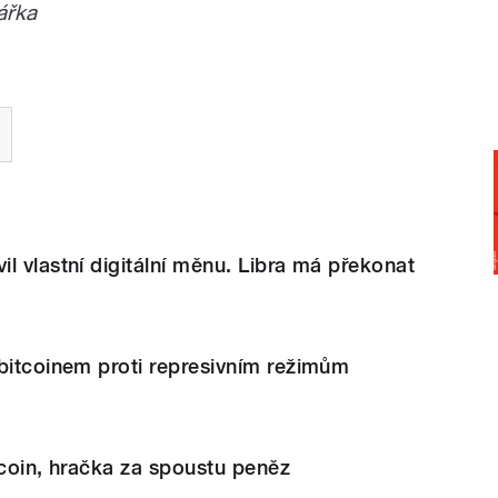
ářka
l vlastní digitální měnu. Libra má překonat
bitcoinem proti represivním režimům
tcoin, hračka za spoustu peněz