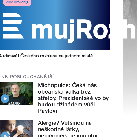
Živé vysílání
Audiosvět Českého rozhlasu na jednom místě
NEJPOSLOUCHANĚJŠÍ
Michopulos: Čeká nás
občanská válka bez
střelby. Prezidentské volby
budou džihádem vůči
Pavlovi
Alergie? Většinou na
neškodné látky,
nejúčinnější je imunitní