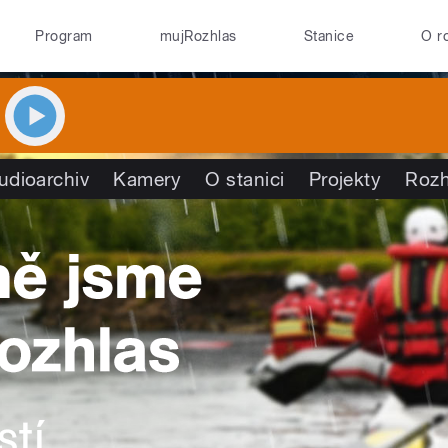
Program
mujRozhlas
Stanice
O r
udioarchiv
Kamery
O stanici
Projekty
Rozh