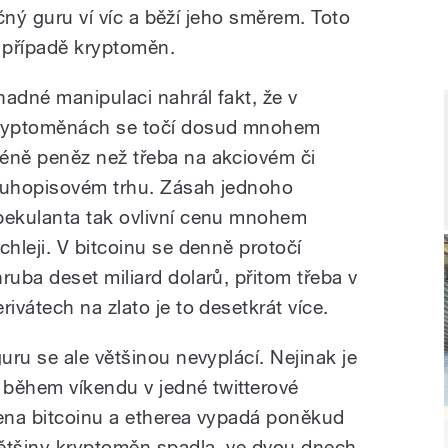
yčný guru ví víc a běží jeho směrem. Toto
 případě kryptoměn.
nadné manipulaci nahrál fakt, že v
ryptoměnách se točí dosud mnohem
éně peněz než třeba na akciovém či
luhopisovém trhu. Zásah jednoho
pekulanta tak ovlivní cenu mnohem
ychleji. V bitcoinu se denně protočí
hruba deset miliard dolarů, přitom třeba v
rivátech na zlato je to desetkrát více.
ru se ale většinou nevyplácí. Nejinak je
k během víkendu v jedné twitterové
ena bitcoinu a etherea vypadá poněkud
většiny kryptoměn spadla, ve dvou dnech