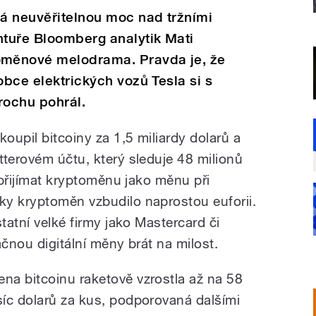
á neuvěřitelnou moc nad tržními
tuře Bloomberg analytik Mati
měnové melodrama. Pravda je, že
obce elektrických vozů Tesla si s
rochu pohrál.
koupil bitcoiny za 1,5 miliardy dolarů a
tterovém účtu, který sleduje 48 milionů
e přijímat kryptoměnu jako měnu při
y kryptoměn vzbudilo naprostou euforii.
tatní velké firmy jako Mastercard či
ačnou digitální měny brát na milost.
ena bitcoinu raketově vzrostla až na 58
isíc dolarů za kus, podporovaná dalšími