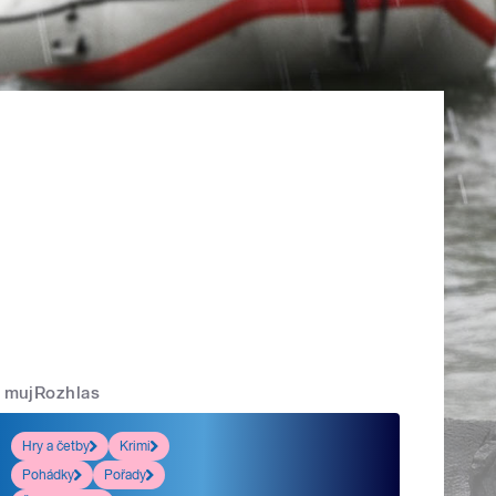
mujRozhlas
Hry a četby
Krimi
Pohádky
Pořady