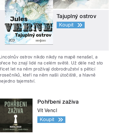
Tajuplný ostrov
Koupit
Lincolnův ostrov nikdo nikdy na mapě nenašel, a
přece ho znají lidé na celém světě. Už déle než sto
třicet let na něm prožívají dobrodružství s pěticí
trosečníků, kteří na něm našli útočiště, a hlavně
nejedno tajemství.
Pohřbeni zaživa
Vít Vencl
Koupit