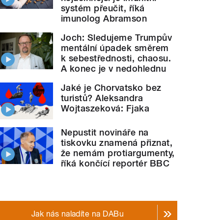
systém přeučit, říká
imunolog Abramson
Joch: Sledujeme Trumpův
mentální úpadek směrem
k sebestřednosti, chaosu.
A konec je v nedohlednu
Jaké je Chorvatsko bez
turistů? Aleksandra
Wojtaszeková: Fjaka
Nepustit novináře na
tiskovku znamená přiznat,
že nemám protiargumenty,
říká končící reportér BBC
Jak nás naladíte na DABu