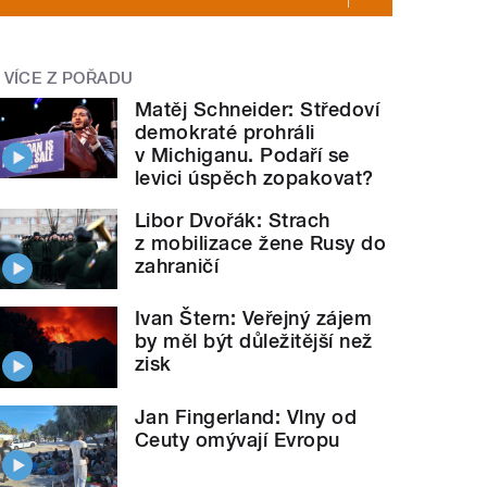
VÍCE Z POŘADU
Matěj Schneider: Středoví
demokraté prohráli
v Michiganu. Podaří se
levici úspěch zopakovat?
Libor Dvořák: Strach
z mobilizace žene Rusy do
zahraničí
Ivan Štern: Veřejný zájem
by měl být důležitější než
zisk
Jan Fingerland: Vlny od
Ceuty omývají Evropu