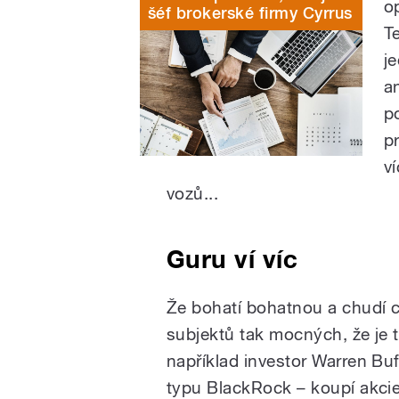
o
šéf brokerské firmy Cyrrus
T
j
a
p
p
v
vozů...
Guru ví víc
Že bohatí bohatnou a chudí ch
subjektů tak mocných, že je 
například investor Warren Buf
typu BlackRock – koupí akcie 