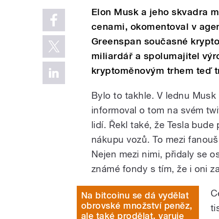
Elon Musk a jeho skvadra m
cenami, okomentoval v agen
Greenspan současné krypto
miliardář a spolumajitel výr
kryptoměnovým trhem teď t
Bylo to takhle. V lednu Musk 
informoval o tom na svém twi
lidí. Řekl také, že Tesla bud
nákupu vozů. To mezi fanoušk
Nejen mezi nimi, přidaly se os
známé fondy s tím, že i oni z
C
Na bitcoinu se dá vydělat
obrovské množství peněz,
t
ale také prodělat, varuje