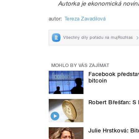
Autorka je ekonomická novin
autor:
Tereza Zavadilová
Všechny díly pořadu na mujRozhlas
MOHLO BY VÁS ZAJÍMAT
Facebook představi
bitcoin
Robert Břešťan: S 
Julie Hrstková: Bi