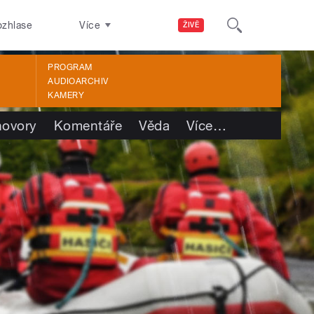
ozhlase
Více
ŽIVĚ
PROGRAM
AUDIOARCHIV
KAMERY
ovory
Komentáře
Věda
Více
…