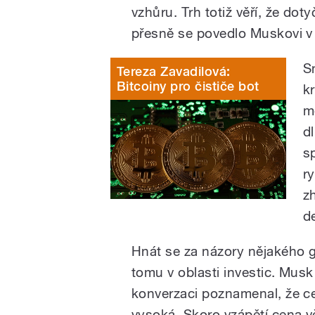
vzhůru. Trh totiž věří, že dot
přesně se povedlo Muskovi v
S
Tereza Zavadilová:
Bitcoiny pro čističe bot
k
m
d
s
r
z
de
Hnát se za názory nějakého gu
tomu v oblasti investic. Mus
konverzaci poznamenal, že c
vysoká. Skoro vzápětí cena 