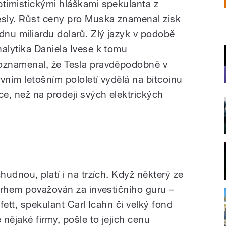
ptimistickými hláškami spekulanta z
esly. Růst ceny pro Muska znamenal zisk
ednu miliardu dolarů. Zlý jazyk v podobě
nalytika Daniela Ivese k tomu
oznamenal, že Tesla pravděpodobně v
rvním letošním pololetí vydělá na bitcoinu
íce, než na prodeji svých elektrických
udnou, platí i na trzích. Když některý ze
trhem považován za investičního guru –
fett, spekulant Carl Icahn či velký fond
nějaké firmy, pošle to jejich cenu