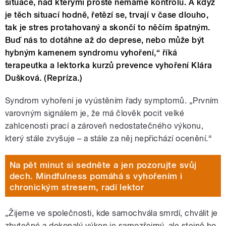
situace, nad kterými prostě nemáme kontrolu. A když
je těch situací hodně, řetězí se, trvají v čase dlouho,
tak je stres protahovaný a skončí to něčím špatným.
Buď nás to dotáhne až do deprese, nebo může být
hybným kamenem syndromu vyhoření,“ říká
terapeutka a lektorka kurzů prevence vyhoření Klára
Dušková. (Repríza.)
Syndrom vyhoření je vyústěním řady symptomů. „Prvním
varovným signálem je, že má člověk pocit velké
zahlcenosti prací a zároveň nedostatečného výkonu,
který stále zvyšuje ­– a stále za něj nepřichází ocenění.“
Na pět minut si sedněte a jen pozorujte svůj
dech. Mindfulness pomáhá s vyhořením i
chronickým stresem, radí lektor
„Žijeme ve společnosti, kde samochvála smrdí, chválit je
zbytečné a dokonalý výkon je samozřejmý, ale stejně ho