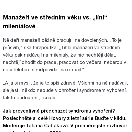
Manažeři ve středním věku vs. „líní“
mileniálové
Někteří manažeři běžně pracují i na dovolených. „To je
průšvih,“ říká terapeutka. „Tihle manažeři ve středním
věku pak nadávají na mileniály, že nic nechtějí dělat,
nechtějí chodit do práce, pracovat do večera, neberou v
noci telefon, neodpovídají na e-mail.“
„A já si myslí, že je to spíš zdravé. Všichni na ně nadávají,
ale jestli někdo nebude v ohrožení syndromem vyhoření,
tak to budou oni,“ soudí.
Jak preventivně předcházet syndromu vyhoření?
Poslechněte si celé Hovory z letní série Buďte v klidu.
Moderuje Tatiana Čabáková. V premiéře jste rozhovor