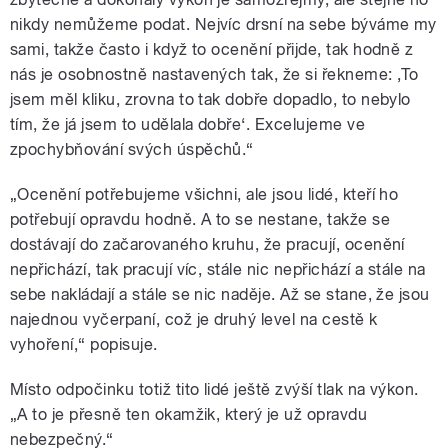
nikdy nemůžeme podat. Nejvíc drsní na sebe býváme my
sami, takže často i když to ocenění přijde, tak hodně z
nás je osobnostně nastavených tak, že si řekneme: ‚To
jsem měl kliku, zrovna to tak dobře dopadlo, to nebylo
tím, že já jsem to udělala dobře‘. Excelujeme ve
zpochybňování svých úspěchů.“
„Ocenění potřebujeme všichni, ale jsou lidé, kteří ho
potřebují opravdu hodně. A to se nestane, takže se
dostávají do začarovaného kruhu, že pracují, ocenění
nepřichází, tak pracují víc, stále nic nepřichází a stále na
sebe nakládají a stále se nic naděje. Až se stane, že jsou
najednou vyčerpaní, což je druhý level na cestě k
vyhoření,“ popisuje.
Místo odpočinku totiž tito lidé ještě zvýší tlak na výkon.
„A to je přesně ten okamžik, který je už opravdu
nebezpečný.“