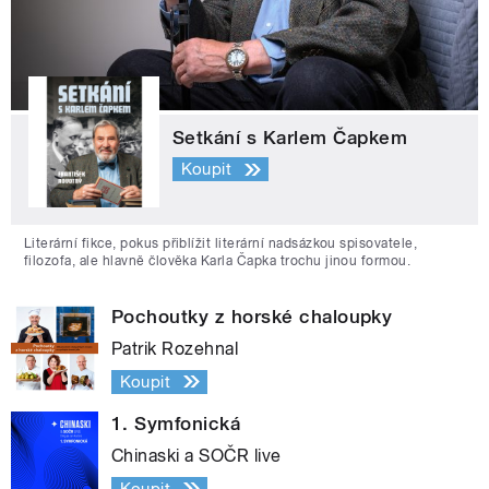
Setkání s Karlem Čapkem
Koupit
Literární fikce, pokus přiblížit literární nadsázkou spisovatele,
filozofa, ale hlavně člověka Karla Čapka trochu jinou formou.
Pochoutky z horské chaloupky
Patrik Rozehnal
Koupit
1. Symfonická
Chinaski a SOČR live
Koupit