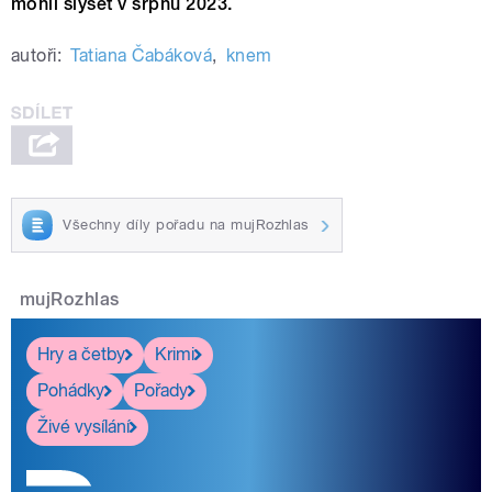
mohli slyšet v srpnu 2023.
autoři:
Tatiana Čabáková
,
knem
Všechny díly pořadu na mujRozhlas
mujRozhlas
Hry a četby
Krimi
Pohádky
Pořady
Živé vysílání