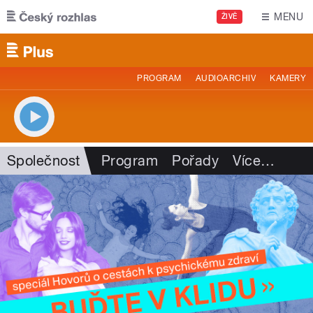
Přejít k hlavnímu obsahu
MENU
ŽIVĚ
PROGRAM
AUDIOARCHIV
KAMERY
Společnost
Program
Pořady
Více
…