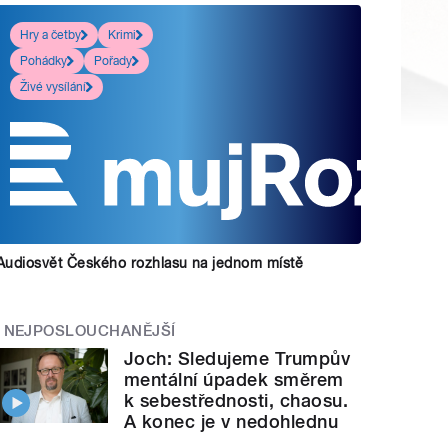
Hry a četby
Krimi
Pohádky
Pořady
Živé vysílání
Audiosvět Českého rozhlasu na jednom místě
NEJPOSLOUCHANĚJŠÍ
Joch: Sledujeme Trumpův
mentální úpadek směrem
k sebestřednosti, chaosu.
A konec je v nedohlednu