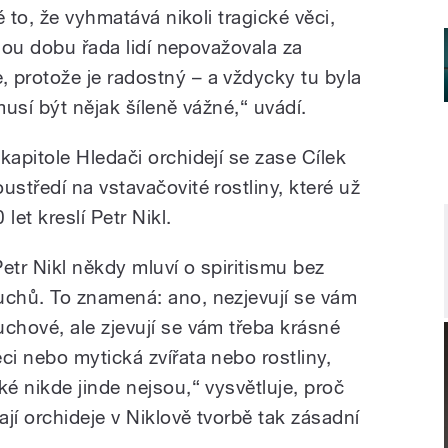
 to, že vyhmatává nikoli tragické věci,
uhou dobu řada lidí nepovažovala za
protože je radostný – a vždycky tu byla
usí být nějak šíleně vážné,“ uvádí.
 kapitole Hledači orchidejí se zase Cílek
oustředí na vstavačovité rostliny, které už
 let kreslí Petr Nikl.
Petr Nikl někdy mluví o spiritismu bez
uchů. To znamená: ano, nezjevují se vám
uchové, ale zjevují se vám třeba krásné
ěci nebo mytická zvířata nebo rostliny,
aké nikde jinde nejsou,“ vysvětluje, proč
ají orchideje v Niklově tvorbě tak zásadní