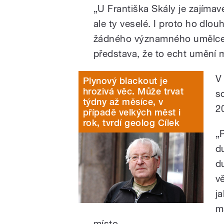
„U Františka Skály je zajímavé
ale ty veselé. I proto ho dlo
žádného významného umělce, 
představa, že to echt umění m
V
Plynový blackout je
hrozivá věc. Může trvat
s
týdny až měsíce, v
20
případě velkých měst i
rok, tvrdí geolog Cílek
„
d
d
v
j
m
místo.