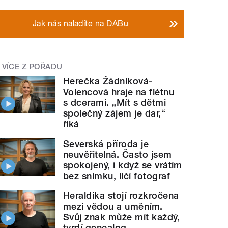
Jak nás naladíte na DABu
VÍCE Z POŘADU
Herečka Žádníková-
Volencová hraje na flétnu
s dcerami. „Mít s dětmi
společný zájem je dar,“
říká
Severská příroda je
neuvěřitelná. Často jsem
spokojený, i když se vrátím
bez snímku, líčí fotograf
Heraldika stojí rozkročena
mezi vědou a uměním.
Svůj znak může mít každý,
tvrdí genealog