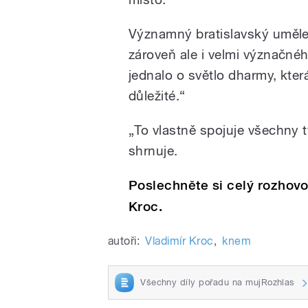
Významný bratislavský uměle
zároveň ale i velmi význačné
jednalo o světlo dharmy, která
důležité.“
„To vlastně spojuje všechny t
shrnuje.
Poslechněte si celý rozhov
Kroc.
autoři:
Vladimír Kroc
,
knem
Všechny díly pořadu na mujRozhlas