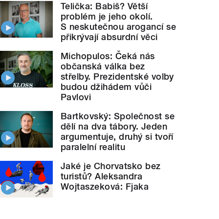
Telička: Babiš? Větší
problém je jeho okolí.
S neskutečnou arogancí se
přikrývají absurdní věci
Michopulos: Čeká nás
občanská válka bez
střelby. Prezidentské volby
budou džihádem vůči
Pavlovi
Bartkovský: Společnost se
dělí na dva tábory. Jeden
argumentuje, druhý si tvoří
paralelní realitu
Jaké je Chorvatsko bez
turistů? Aleksandra
Wojtaszeková: Fjaka