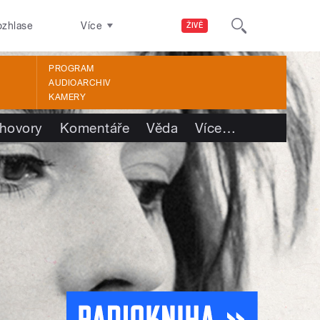
ozhlase
Více
ŽIVĚ
PROGRAM
AUDIOARCHIV
KAMERY
hovory
Komentáře
Věda
Více
…