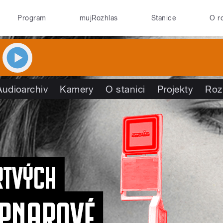
Program
mujRozhlas
Stanice
O r
Audioarchiv
Kamery
O stanici
Projekty
Roz