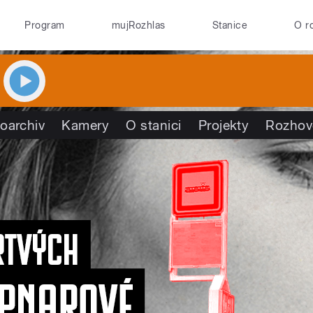
Program
mujRozhlas
Stanice
O r
oarchiv
Kamery
O stanici
Projekty
Rozhov