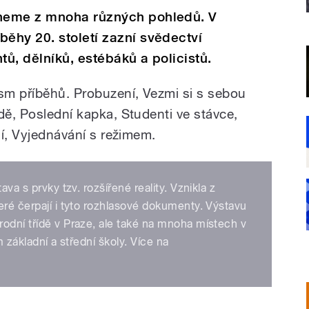
neme z mnoha různých pohledů. V
ěhy 20. století zazní svědectví
tů, dělníků, estébáků a policistů.
sm příběhů. Probuzení, Vezmi si s sebou
dě, Poslední kapka, Studenti ve stávce,
lí, Vyjednávání s režimem.
ava s prvky tzv. rozšířené reality. Vznikla z
eré čerpají i tyto rozhlasové dokumenty. Výstavu
odní třídě v Praze, ale také na mnoha místech v
m základní a střední školy. Více na