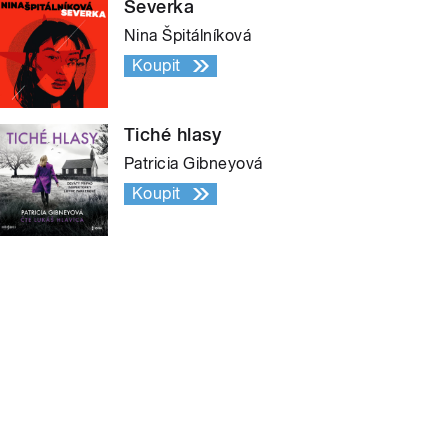
Severka
Nina Špitálníková
Koupit
Tiché hlasy
Patricia Gibneyová
Koupit