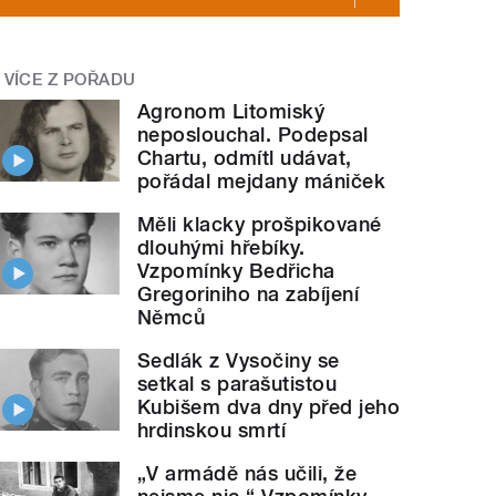
VÍCE Z POŘADU
Agronom Litomiský
neposlouchal. Podepsal
Chartu, odmítl udávat,
pořádal mejdany mániček
Měli klacky prošpikované
dlouhými hřebíky.
Vzpomínky Bedřicha
Gregoriniho na zabíjení
Němců
Sedlák z Vysočiny se
setkal s parašutistou
Kubišem dva dny před jeho
hrdinskou smrtí
„V armádě nás učili, že