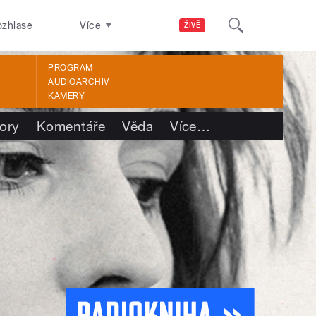
ozhlase
Více
ŽIVĚ
PROGRAM
AUDIOARCHIV
KAMERY
ory
Komentáře
Věda
Více
…