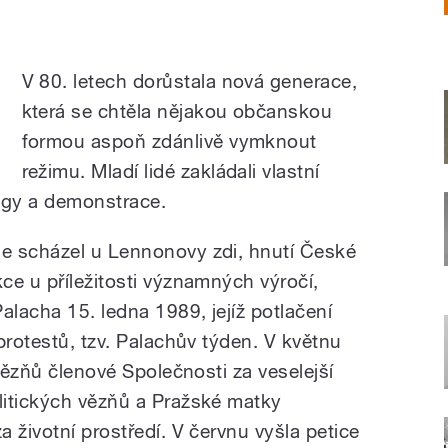
V 80. letech dorůstala nová generace,
která se chtěla nějakou občanskou
formou aspoň zdánlivě vymknout
režimu. Mladí lidé zakládali vlastní
ngy a demonstrace.
e scházel u Lennonovy zdi, hnutí České
ce u příležitosti významných výročí,
alacha 15. ledna 1989, jejíž potlačení
protestů, tzv. Palachův týden. V květnu
 vězňů členové Společnosti za veselejší
litických vězňů a Pražské matky
 životní prostředí. V červnu vyšla petice