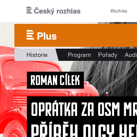
Přejít k hlavnímu obsahu
iRozhlas
Historie
Program
Pořady
Audi