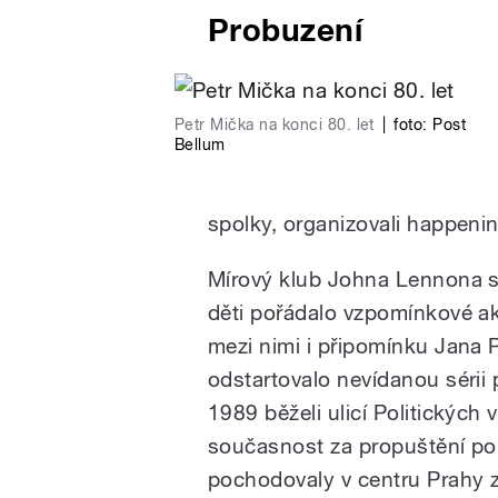
Probuzení
Petr Mička na konci 80. let
|
foto:
Post
Bellum
spolky, organizovali happeni
Mírový klub Johna Lennona s
děti pořádalo vzpomínkové ak
mezi nimi i připomínku Jana P
odstartovalo nevídanou sérii 
1989 běželi ulicí Politických
současnost za propuštění po
pochodovaly v centru Prahy za