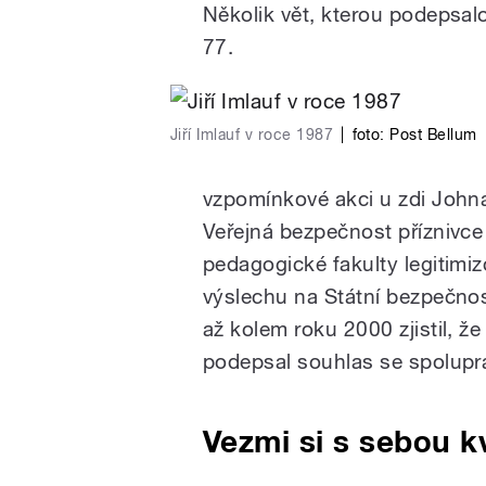
Několik vět, kterou podepsalo 
77.
Jiří Imlauf v roce 1987
|
foto:
Post Bellum
vzpomínkové akci u zdi John
Veřejná bezpečnost příznivc
pedagogické fakulty legitimiz
výslechu na Státní bezpečnos
až kolem roku 2000 zjistil, že
podepsal souhlas se spolupra
Vezmi si s sebou k