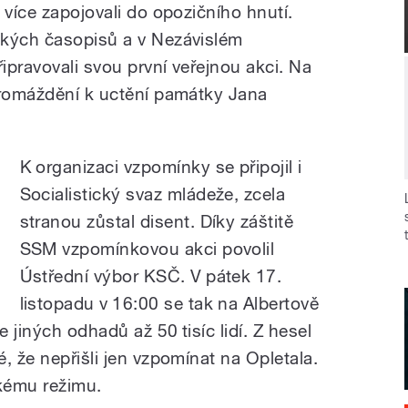
 více zapojovali do opozičního hnutí.
ských časopisů a v Nezávislém
ipravovali svou první veřejnou akci. Na
hromáždění k uctění památky Jana
K organizaci vzpomínky se připojil i
Socialistický svaz mládeže, zcela
stranou zůstal disent. Díky záštitě
SSM vzpomínkovou akci povolil
Ústřední výbor KSČ. V pátek 17.
listopadu v 16:00 se tak na Albertově
e jiných odhadů až 50 tisíc lidí. Z hesel
, že nepřišli jen vzpomínat na Opletala.
ckému režimu.