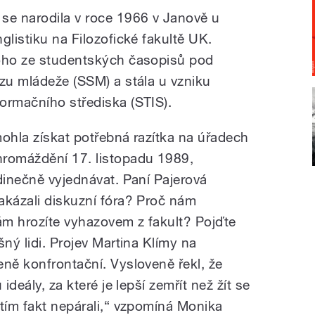
e narodila v roce 1966 v Janově u
glistiku na Filozofické fakultě UK.
noho ze studentských časopisů pod
azu mládeže (SSM) a stála u vzniku
ormačního střediska (STIS).
mohla získat potřebná razítka na úřadech
hromáždění 17. listopadu 1989,
dinečně vyjednávat. Paní Pajerová
akázali diskuzní fóra? Proč nám
ám hrozíte vyhazovem z fakult? Pojďte
šný lidi. Projev Martina Klímy na
eně konfrontační. Vysloveně řekl, že
ideály, za které je lepší zemřít než žít se
 tím fakt nepárali,“ vzpomíná Monika