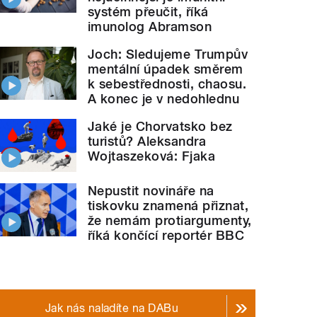
systém přeučit, říká
imunolog Abramson
Joch: Sledujeme Trumpův
mentální úpadek směrem
k sebestřednosti, chaosu.
A konec je v nedohlednu
Jaké je Chorvatsko bez
turistů? Aleksandra
Wojtaszeková: Fjaka
Nepustit novináře na
tiskovku znamená přiznat,
že nemám protiargumenty,
říká končící reportér BBC
Jak nás naladíte na DABu