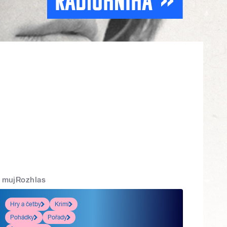
mujRozhlas
Hry a četby
Krimi
Pohádky
Pořady