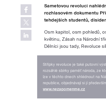
Sametovou revoluci nahléd
rozhlasovém dokumentu Příb
tehdejších studentů, disiden
Osm kapitol, osm pohledů, o
květinu, Zásah na Národní tří
Dělníci jsou tady, Revoluce sí
Střípky revoluce je také putovní výst
rozsáhlé sbírky paměť národa, ze kt
lze v těchto dnech shlédnout na Nár
republice, objednávají si jí předevší
www.nezapomenme.cz