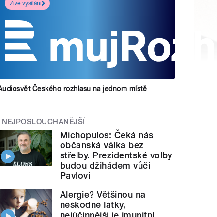
Živé vysílání
Audiosvět Českého rozhlasu na jednom místě
NEJPOSLOUCHANĚJŠÍ
Michopulos: Čeká nás
občanská válka bez
střelby. Prezidentské volby
budou džihádem vůči
Pavlovi
Alergie? Většinou na
neškodné látky,
nejúčinnější je imunitní