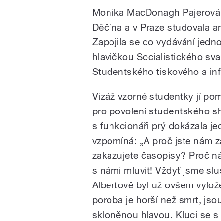
Monika MacDonagh Pajerová s
Děčína a v Praze studovala an
Zapojila se do vydávání jed
hlavičkou Socialistického sv
Studentského tiskového a inf
Vizáž vzorné studentky jí po
pro povolení studentského s
s funkcionáři prý dokázala je
vzpomíná: „A proč jste nám z
zakazujete časopisy? Proč n
s námi mluvit! Vždyť jsme slu
Albertově byl už ovšem vylož
poroba je horší než smrt, jsou 
skloněnou hlavou. Kluci se s