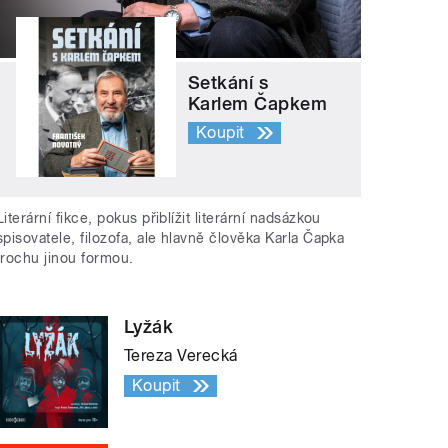
Setkání s
Karlem Čapkem
Koupit
Literární fikce, pokus přiblížit literární nadsázkou
spisovatele, filozofa, ale hlavně člověka Karla Čapka
trochu jinou formou.
Lyžák
Tereza Verecká
Koupit