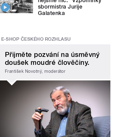
nejsme nic.“ Vzpomínky
sbormistra Jurije
Galatenka
E-SHOP ČESKÉHO ROZHLASU
Přijměte pozvání na úsměvný
doušek moudré člověčiny.
František Novotný, moderátor