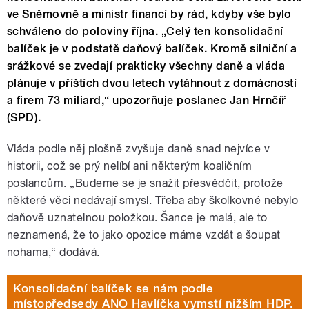
ve Sněmovně a ministr financí by rád, kdyby vše bylo
schváleno do poloviny října. „Celý ten konsolidační
balíček je v podstatě daňový balíček. Kromě silniční a
srážkové se zvedají prakticky všechny daně a vláda
plánuje v příštích dvou letech vytáhnout z domácností
a firem 73 miliard,“ upozorňuje poslanec Jan Hrnčíř
(SPD).
Vláda podle něj plošně zvyšuje daně snad nejvíce v
historii, což se prý nelíbí ani některým koaličním
poslancům.
„Budeme se je snažit přesvědčit, protože
některé věci nedávají smysl. Třeba aby školkovné nebylo
daňově uznatelnou položkou. Šance je malá, ale to
neznamená, že to jako opozice máme vzdát a šoupat
nohama,“ dodává.
Konsolidační balíček se nám podle
místopředsedy ANO Havlíčka vymstí nižším HDP.