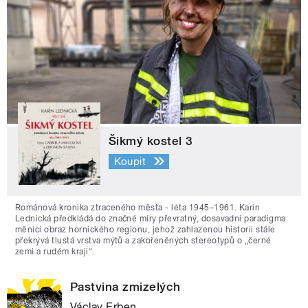
Šikmý kostel 3
Koupit
Románová kronika ztraceného města - léta 1945–1961. Karin
Lednická předkládá do značné míry převratný, dosavadní paradigma
měnící obraz hornického regionu, jehož zahlazenou historii stále
překrývá tlustá vrstva mýtů a zakořeněných stereotypů o „černé
zemi a rudém kraji“.
Pastvina zmizelých
Václav Erben