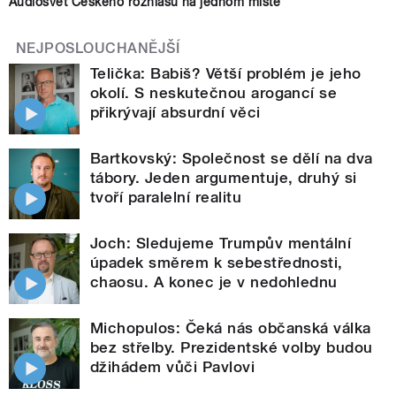
Audiosvět Českého rozhlasu na jednom místě
NEJPOSLOUCHANĚJŠÍ
Telička: Babiš? Větší problém je jeho
okolí. S neskutečnou arogancí se
přikrývají absurdní věci
Bartkovský: Společnost se dělí na dva
tábory. Jeden argumentuje, druhý si
tvoří paralelní realitu
Joch: Sledujeme Trumpův mentální
úpadek směrem k sebestřednosti,
chaosu. A konec je v nedohlednu
Michopulos: Čeká nás občanská válka
bez střelby. Prezidentské volby budou
džihádem vůči Pavlovi