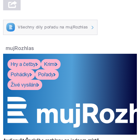
Všechny díly pořadu na mujRozhlas
mujRozhlas
Hry a četby
Krimi
Pohádky
Pořady
Živé vysílání