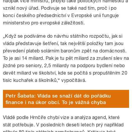
naopak více ministrů, přibylo také politických náměstků a
vznikl nový úřad. Podivuje se také nad tím, proč i po
konci českého předsednictví v Evropské unii funguje
ministerstvo pro evropské záležitosti.
„Když se podíváme do návrhu státního rozpočtu, jak si
vláda představuje šetření, tak největší položky tam jsou
převedení plateb solárním baronům zpět na domácnosti.
To je asi 14 miliard. Pak je tu pět miliard za zrušení slev na
jízdné pro seniory, 2,5 miliardy na podporu bydlení nebo
devět miliard ve školství, kde se počítá s propuštěním 20
tisíc kuchařek a školníků,“ vypočítává.
Petr Šabata: Vláda se snaží dát do pořádku
finance i na úkor obcí. To je vážná chyba
Vládě podle Hrnčíře chybí vize a analýza agend, které
stát potřebuje. V posledních deseti letech prý například