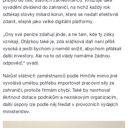
přibylo 80 tisíc státních zaměstnanců. Kritizuje také
vyvádění dividend do zahraničí, na nichž každý rok
odtékají stovky miliard korun, které se nedaří efektivně
zdanit, stejně jako velké digitální platformy.
„Ony své peníze zdaňují jinde, a ne tam, kde ty zisky
vznikají. Otázkou také je, zda srážková daň není příliš
vysoká a jestli bychom ji neměli snížit, abychom přilákali
další investory. Ale na to od vlády nemáme žádnou
odpověď,“ uvádí.
Nárůst státních zaměstnanců podle Hrnčíře mimo jiné
vyvolává umělou potřebu importovat pracovní síly ze
zahraničí, protože firmám chybí. Také by navrhoval
škrtnout dotace podnikům a neziskovým organizacím,
další úspory lze podle něj hledat v provozních výdajích
ministerstev.