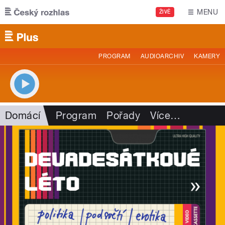
Přejít k hlavnímu obsahu
MENU
ŽIVĚ
PROGRAM
AUDIOARCHIV
KAMERY
Domácí
Program
Pořady
Více
…