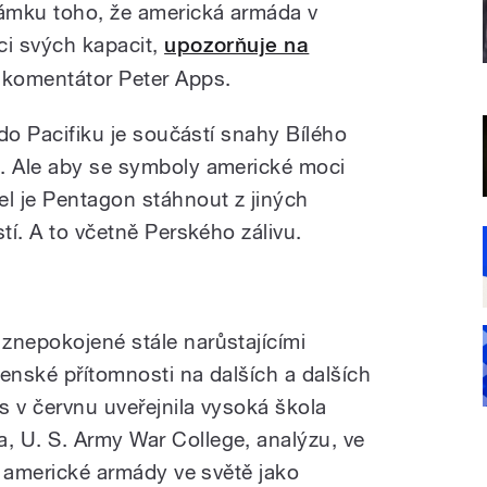
námku toho, že americká armáda v
ci svých kapacit,
upozorňuje na
komentátor Peter Apps.
 do Pacifiku je součástí snahy Bílého
u. Ale aby se symboly americké moci
el je Pentagon stáhnout z jiných
tí. A to včetně Perského zálivu.
znepokojené stále narůstajícími
enské přítomnosti na dalších a dalších
s v červnu uveřejnila vysoká škola
, U. S. Army War College, analýzu, ve
tí americké armády ve světě jako