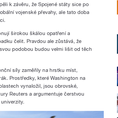
pěli k závěru, že Spojené státy sice po
obální vojenské převahy, ale tato doba
ci.
nují širokou škálou opatření a
adku čelit. Pravdou ale zůstává, že
 svou podobou budou velmi lišit od těch
nční síly zaměřily na hrstku míst,
rák. Prostředky, které Washington na
lastech vynaložil, jsou obrovské,
ury Reuters a argumentuje čerstvou
niverzity.