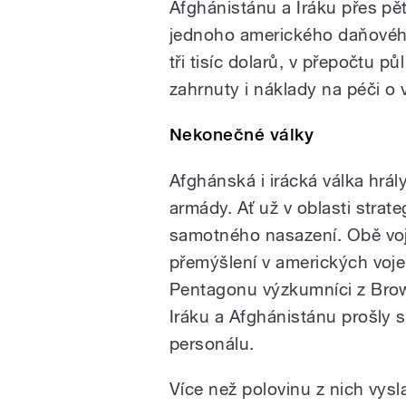
Afghánistánu a Iráku přes pět
jednoho amerického daňového
tři tisíc dolarů, v přepočtu 
zahrnuty i náklady na péči o 
Nekonečné války
Afghánská i irácká válka hrál
armády. Ať už v oblasti strat
samotného nasazení. Obě vo
přemýšlení v amerických voje
Pentagonu výzkumníci z Brown
Iráku a Afghánistánu prošly 
personálu.
Více než polovinu z nich vys