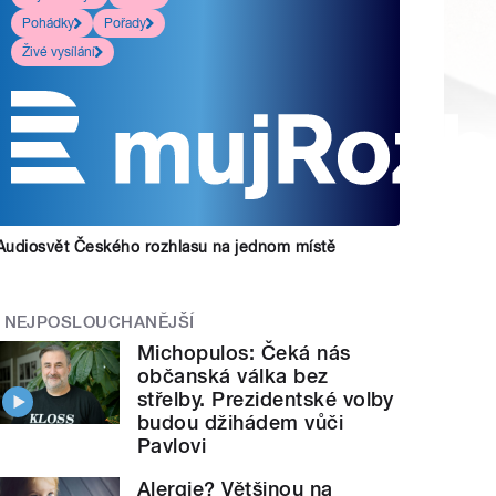
Pohádky
Pořady
Živé vysílání
Audiosvět Českého rozhlasu na jednom místě
NEJPOSLOUCHANĚJŠÍ
Michopulos: Čeká nás
občanská válka bez
střelby. Prezidentské volby
budou džihádem vůči
Pavlovi
Alergie? Většinou na