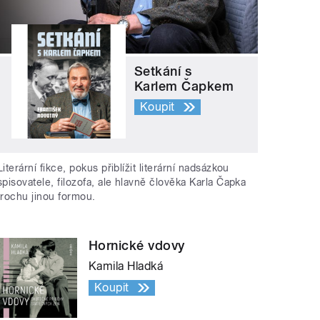
Setkání s
Karlem Čapkem
Koupit
Literární fikce, pokus přiblížit literární nadsázkou
spisovatele, filozofa, ale hlavně člověka Karla Čapka
trochu jinou formou.
Hornické vdovy
Kamila Hladká
Koupit