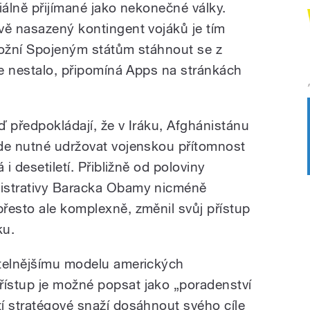
iálně přijímané jako nekonečné války.
vě nasazený kontingent vojáků je tím
možní Spojeným státům stáhnout se z
le nestalo, připomíná Apps na stránkách
eď předpokládají, že v Iráku, Afghánistánu
ude nutné udržovat vojenskou přítomnost
 i desetiletí. Přibližně od poloviny
istrativy Baracka Obamy nicméně
řesto ale komplexně, změnil svůj přístup
ku.
itelnějšímu modelu amerických
ístup je možné popsat jako „poradenství
í stratégové snaží dosáhnout svého cíle