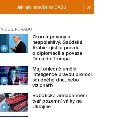
Jak nás naladíte na DABu
VÍCE Z POŘADU
Zkorumpovaný a
nespolehlivý. Saúdská
Arábie zjistila pravdu
o diplomacii a povaze
Donalda Trumpa
Mají ohledně umělé
inteligence pravdu proroci
soudného dne, nebo
vizionáři?
Robotická armáda mění
tvář pozemní války na
Ukrajině