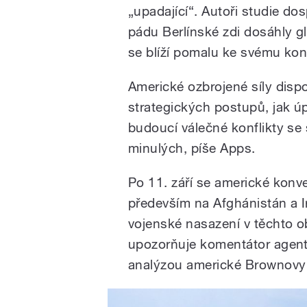
„upadající“. Autoři studie dos
pádu Berlínské zdi dosáhly gl
se blíží pomalu ke svému kon
Americké ozbrojené síly dispo
strategických postupů, jak úp
budoucí válečné konflikty se
minulých, píše Apps.
Po 11. září se americké konve
především na Afghánistán a I
vojenské nasazení v těchto ob
upozorňuje komentátor agent
analýzou americké Brownovy u