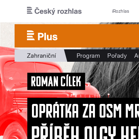
Přejít k hlavnímu obsahu
iRozhlas
Zahraniční
Program
Pořady
A