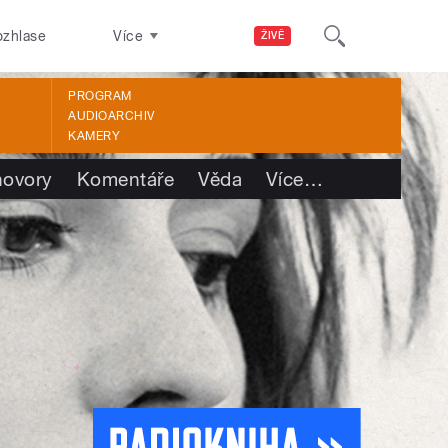
ozhlase
Více
ŽIVĚ
PROGRAM
AUDIOARCHIV
KAMERY
ovory
Komentáře
Věda
Více
…