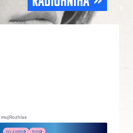
mujRozhlas
Hry a četby
Krimi