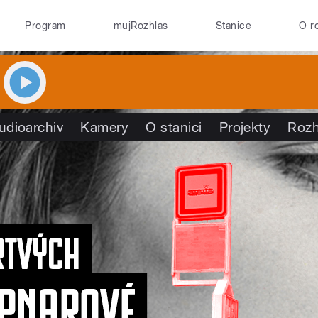
Program
mujRozhlas
Stanice
O r
udioarchiv
Kamery
O stanici
Projekty
Rozh