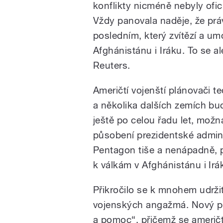
konflikty nicméně nebyly ofic
Vždy panovala naděje, že prá
posledním, který zvítězí a u
Afghánistánu i Iráku. To se a
Reuters.
Američtí vojenští plánovači t
a několika dalších zemích b
ještě po celou řadu let, možná
působení prezidentské admin
Pentagon tiše a nenápadně, p
k válkám v Afghánistánu i Irá
Přikročilo se k mnohem udrž
vojenských angažmá. Nový př
a pomoc“, přičemž se američt