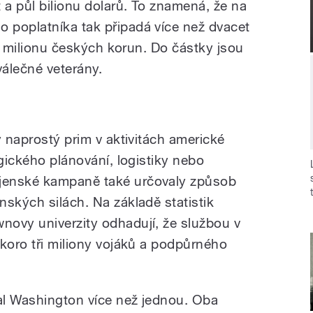
 a půl bilionu dolarů. To znamená, že na
 poplatníka tak připadá více než dvacet
půl milionu českých korun. Do částky jsou
válečné veterány.
y naprostý prim v aktivitách americké
egického plánování, logistiky nebo
jenské kampaně také určovaly způsob
nských silách. Na základě statistik
ovy univerzity odhadují, že službou v
skoro tři miliony vojáků a podpůrného
lal Washington více než jednou. Oba