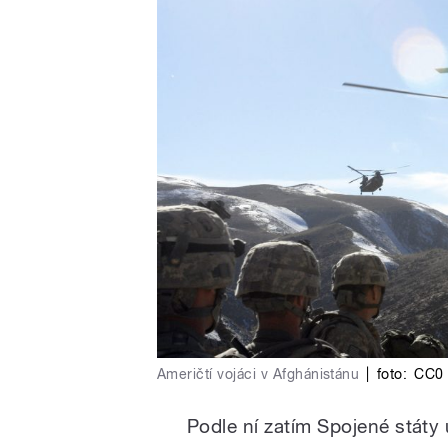
Američtí vojáci v Afghánistánu
|
foto:
CC0 
Podle ní zatím Spojené státy u