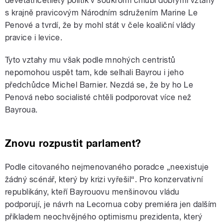
devětatřicetiletý politik v soukromí chlubí dobrými vztahy
s krajně pravicovým Národním sdružením Marine Le
Penové a tvrdí, že by mohl stát v čele koaliční vlády
pravice i levice.
Tyto vztahy mu však podle mnohých centristů
nepomohou uspět tam, kde selhali Bayrou i jeho
předchůdce Michel Barnier. Nezdá se, že by ho Le
Penová nebo socialisté chtěli podporovat více než
Bayroua.
Znovu rozpustit parlament?
Podle citovaného nejmenovaného poradce „neexistuje
žádný scénář, který by krizi vyřešil“. Pro konzervativní
republikány, kteří Bayrouovu menšinovou vládu
podporují, je návrh na Lecornua coby premiéra jen dalším
příkladem neochvějného optimismu prezidenta, který