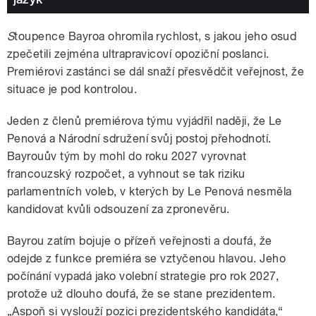
S
toupence Bayroa ohromila rychlost, s jakou jeho osud
zpečetili zejména ultrapravicoví opoziční poslanci.
Premiérovi zastánci se dál snaží přesvědčit veřejnost, že
situace je pod kontrolou.
Jeden z členů premiérova týmu vyjádřil naději, že Le
Penová a Národní sdružení svůj postoj přehodnotí.
Bayrouův tým by mohl do roku 2027 vyrovnat
francouzský rozpočet, a vyhnout se tak riziku
parlamentních voleb, v kterých by Le Penová nesměla
kandidovat kvůli odsouzení za zpronevěru.
Bayrou zatím bojuje o přízeň veřejnosti a doufá, že
odejde z funkce premiéra se vztyčenou hlavou. Jeho
počínání vypadá jako volební strategie pro rok 2027,
protože už dlouho doufá, že se stane prezidentem.
„Aspoň si vyslouží pozici prezidentského kandidáta,“