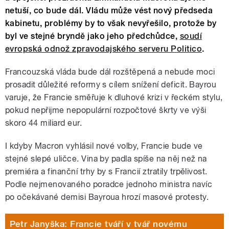
netuší, co bude dál. Vládu může vést nový předseda
kabinetu, problémy by to však nevyřešilo, protože by
byl ve stejné bryndě jako jeho předchůdce,
soudí
evropská odnož zpravodajského serveru Politico
.
Francouzská vláda bude dál rozštěpená a nebude moci
prosadit důležité reformy s cílem snížení deficit. Bayrou
varuje, že Francie směřuje k dluhové krizi v řeckém stylu,
pokud nepřijme nepopulární rozpočtové škrty ve výši
skoro 44 miliard eur.
I kdyby Macron vyhlásil nové volby, Francie bude ve
stejné slepé uličce. Vina by padla spíše na něj než na
premiéra a finanční trhy by s Francií ztratily trpělivost.
Podle nejmenovaného poradce jednoho ministra navíc
po očekávané demisi Bayroua hrozí masové protesty.
Petr Janyška: Francie tváří v tvář novému