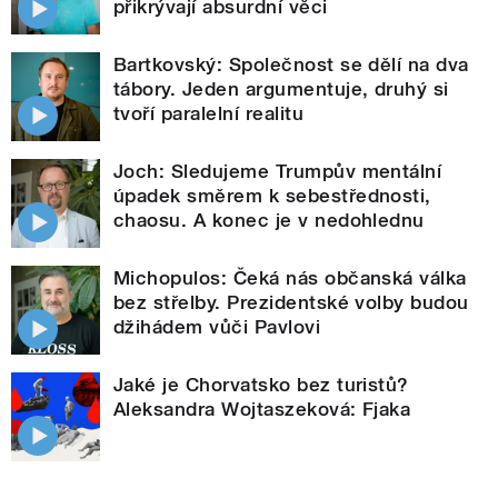
přikrývají absurdní věci
Bartkovský: Společnost se dělí na dva
tábory. Jeden argumentuje, druhý si
tvoří paralelní realitu
Joch: Sledujeme Trumpův mentální
úpadek směrem k sebestřednosti,
chaosu. A konec je v nedohlednu
Michopulos: Čeká nás občanská válka
bez střelby. Prezidentské volby budou
džihádem vůči Pavlovi
Jaké je Chorvatsko bez turistů?
Aleksandra Wojtaszeková: Fjaka