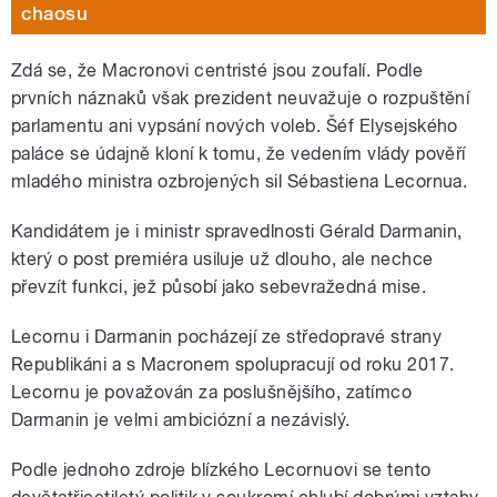
chaosu
Zdá se, že Macronovi centristé jsou zoufalí. Podle
prvních náznaků však prezident neuvažuje o rozpuštění
parlamentu ani vypsání nových voleb. Šéf Elysejského
paláce se údajně kloní k tomu, že vedením vlády pověří
mladého ministra ozbrojených sil Sébastiena Lecornua.
Kandidátem je i ministr spravedlnosti Gérald Darmanin,
který o post premiéra usiluje už dlouho, ale nechce
převzít funkci, jež působí jako sebevražedná mise.
Lecornu i Darmanin pocházejí ze středopravé strany
Republikáni a s Macronem spolupracují od roku 2017.
Lecornu je považován za poslušnějšího, zatímco
Darmanin je velmi ambiciózní a nezávislý.
Podle jednoho zdroje blízkého Lecornuovi se tento