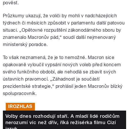
pověst.
Průzkumy ukazují, že voliči by mohli v nadcházejících
týdnech či měsících způsobit v parlamentu další patovou
situaci. „Opětovné rozpuštění zákonodárného sboru by
znamenalo Macronův pád,“ soudí další nejmenovaný
ministerský poradce.
To však neznamená, že je to nemožné. Macron sice
opakovaně vyloučil vypsání nových voleb před koncem
svého funkčního období, ale nehodlá se zbavit svých
ústavních pravomocí. „Záhadnost je součástí
prezidentské strategie,“ prohlásil jeden Macronův blízký
spolupracovník.
IROZHLAS
Volby dnes rozhodují staří. A mladí lidé rodičům
nerozumí víc než dřív, říká režisérka filmu Cizí
jazyk