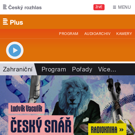
Přejít k hlavnímu obsahu
MENU
ŽIVĚ
PROGRAM
AUDIOARCHIV
KAMERY
Zahraniční
Program
Pořady
Více
…