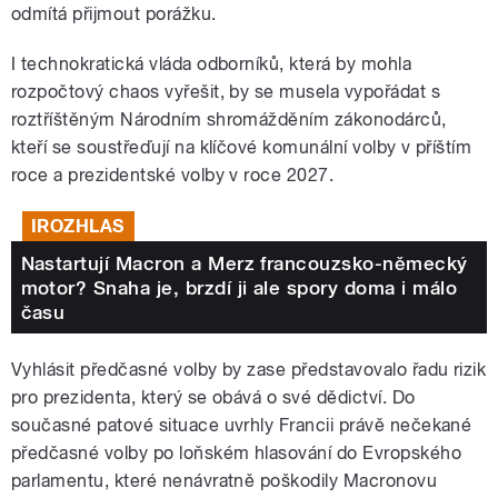
odmítá přijmout porážku.
I technokratická vláda odborníků, která by mohla
rozpočtový chaos vyřešit, by se musela vypořádat s
roztříštěným Národním shromážděním zákonodárců,
kteří se soustřeďují na klíčové komunální volby v příštím
roce a prezidentské volby v roce 2027.
IROZHLAS
Nastartují Macron a Merz francouzsko-německý
motor? Snaha je, brzdí ji ale spory doma i málo
času
Vyhlásit předčasné volby by zase představovalo řadu rizik
pro prezidenta, který se obává o své dědictví. Do
současné patové situace uvrhly Francii právě nečekané
předčasné volby po loňském hlasování do Evropského
parlamentu, které nenávratně poškodily Macronovu