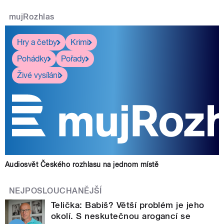
mujRozhlas
Hry a četby
Krimi
Pohádky
Pořady
Živé vysílání
Audiosvět Českého rozhlasu na jednom místě
NEJPOSLOUCHANĚJŠÍ
Telička: Babiš? Větší problém je jeho
okolí. S neskutečnou arogancí se