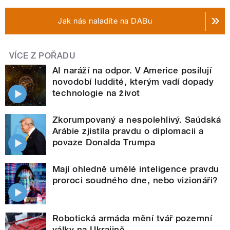
Jak nás naladíte na DABu
VÍCE Z POŘADU
AI naráží na odpor. V Americe posilují
novodobí luddité, kterým vadí dopady
technologie na život
Zkorumpovaný a nespolehlivý. Saúdská
Arábie zjistila pravdu o diplomacii a
povaze Donalda Trumpa
Mají ohledně umělé inteligence pravdu
proroci soudného dne, nebo vizionáři?
Robotická armáda mění tvář pozemní
války na Ukrajině