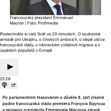
Francouzský prezident Emmanuel
Macron | Foto: Profimedia
Poslechněte si celý Svět ve 20 minutách. O soukromé
armádě pro Ukrajinu, o čínských ambicích, o slepé uličce
francouzské vlády, o německém zvládnutí migrace a o
úspěších populistů v Evropě
23:28
Po parlamentním hlasováním o důvěře 8. září zřejmě
padne francouzská vláda premiéra François Bayroua
a spojenci prezidenta Emmanuela Macrona zjevně