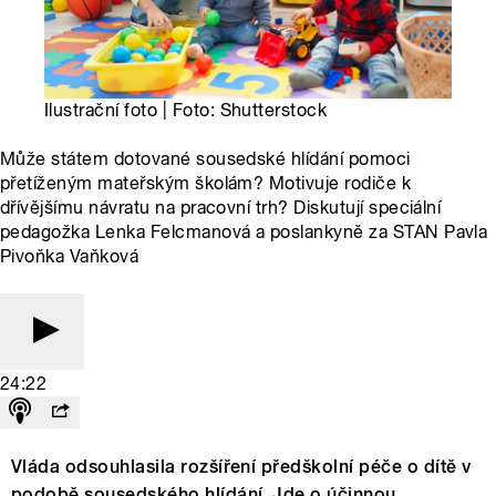
Ilustrační foto | Foto: Shutterstock
Může státem dotované sousedské hlídání pomoci
přetíženým mateřským školám? Motivuje rodiče k
dřívějšímu návratu na pracovní trh? Diskutují speciální
pedagožka Lenka Felcmanová a poslankyně za STAN Pavla
Pivoňka Vaňková
24:22
Vláda odsouhlasila rozšíření předškolní péče o dítě v
podobě sousedského hlídání. Jde o účinnou