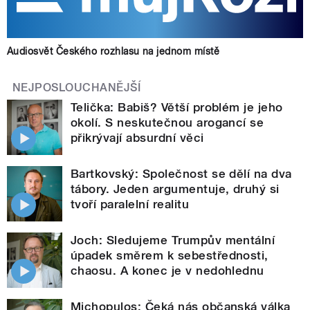
Audiosvět Českého rozhlasu na jednom místě
NEJPOSLOUCHANĚJŠÍ
Telička: Babiš? Větší problém je jeho
okolí. S neskutečnou arogancí se
přikrývají absurdní věci
Bartkovský: Společnost se dělí na dva
tábory. Jeden argumentuje, druhý si
tvoří paralelní realitu
Joch: Sledujeme Trumpův mentální
úpadek směrem k sebestřednosti,
chaosu. A konec je v nedohlednu
Michopulos: Čeká nás občanská válka