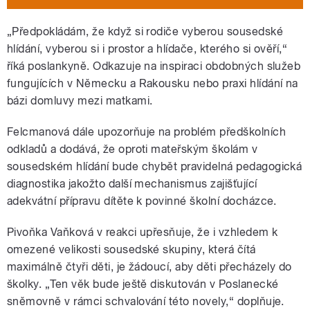
„Předpokládám, že když si rodiče vyberou sousedské
hlídání, vyberou si i prostor a hlídače, kterého si ověří,“
říká poslankyně. Odkazuje na inspiraci obdobných služeb
fungujících v Německu a Rakousku nebo praxi hlídání na
bázi domluvy mezi matkami.
Felcmanová dále upozorňuje na problém předškolních
odkladů a dodává, že oproti mateřským školám v
sousedském hlídání bude chybět pravidelná pedagogická
diagnostika jakožto další mechanismus zajišťující
adekvátní přípravu dítěte k povinné školní docházce.
Pivoňka Vaňková v reakci upřesňuje, že i vzhledem k
omezené velikosti sousedské skupiny, která čítá
maximálně čtyři děti, je žádoucí, aby děti přecházely do
školky. „Ten věk bude ještě diskutován v Poslanecké
sněmovně v rámci schvalování této novely,“ doplňuje.