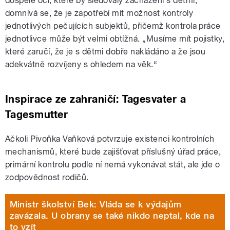
dospělé oči, které by sledovaly zacházení s dětmi,“
domnívá se, že je zapotřebí mít možnost kontroly
jednotlivých pečujících subjektů, přičemž kontrola práce
jednotlivce může být velmi obtížná. „Musíme mít pojistky,
které zaručí, že je s dětmi dobře nakládáno a že jsou
adekvátně rozvíjeny s ohledem na věk.“
Inspirace ze zahraničí: Tagesvater a
Tagesmutter
Ačkoli Pivoňka Vaňková potvrzuje existenci kontrolních
mechanismů, které bude zajišťovat příslušný úřad práce,
primární kontrolu podle ní nemá vykonávat stát, ale jde o
zodpovědnost rodičů.
Ministr školství Bek: Vláda se k výdajům
zavázala. U obrany se také nikdo neptal, kde na
to vzít