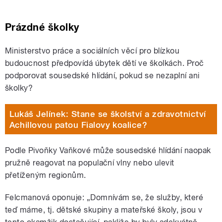
Prázdné školky
Ministerstvo práce a sociálních věcí pro blízkou
budoucnost předpovídá úbytek dětí ve školkách. Proč
podporovat sousedské hlídání, pokud se nezaplní ani
školky?
Lukáš Jelínek: Stane se školství a zdravotnictví
Achillovou patou Fialovy koalice?
Podle Pivoňky Vaňkové může sousedské hlídání naopak
pružně reagovat na populační vlny nebo ulevit
přetíženým regionům.
Felcmanová oponuje: „Domnívám se, že služby, které
teď máme, tj. dětské skupiny a mateřské školy, jsou v