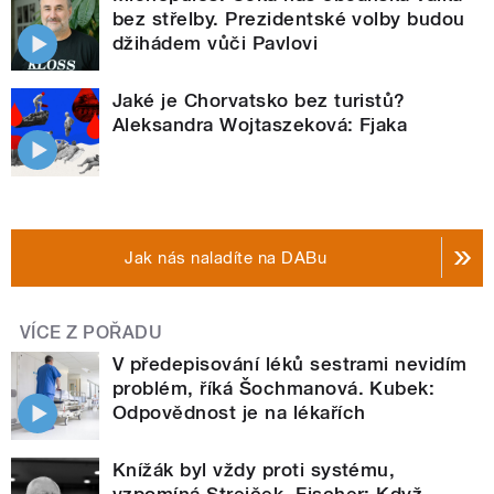
bez střelby. Prezidentské volby budou
džihádem vůči Pavlovi
Jaké je Chorvatsko bez turistů?
Aleksandra Wojtaszeková: Fjaka
Jak nás naladíte na DABu
VÍCE Z POŘADU
V předepisování léků sestrami nevidím
problém, říká Šochmanová. Kubek:
Odpovědnost je na lékařích
Knížák byl vždy proti systému,
vzpomíná Strejček. Fischer: Když