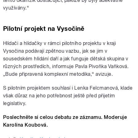
tento okamžik dostačující, pakliže by byly adekvátně
využívány.“
Pilotní projekt na Vysočině
Hlídači a hlídačky v rámci pilotního projektu v kraji
Vysočina podávají zpětnou vazbu, jak se jim v
sousedském hlídání daří a jak funguje dětská skupina v
různých prostředích, informuje Pavla Pivoňka Vaňková.
„Bude připravená komplexní metodika,“ avizuje.
S pilotním projektem souhlasí i Lenka Felcmanová, klade
však důraz na jeho potřebnost ještě před přijetím
legislativy.
Poslechněte si celou debatu ze záznamu. Moderuje
Karolína Koubová.