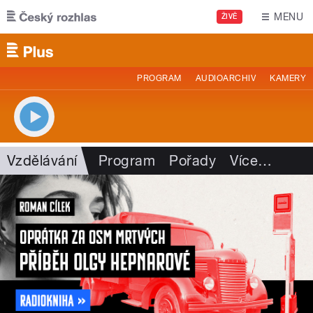
Přejít k hlavnímu obsahu
MENU
ŽIVĚ
PROGRAM
AUDIOARCHIV
KAMERY
Vzdělávání
Program
Pořady
Více
…