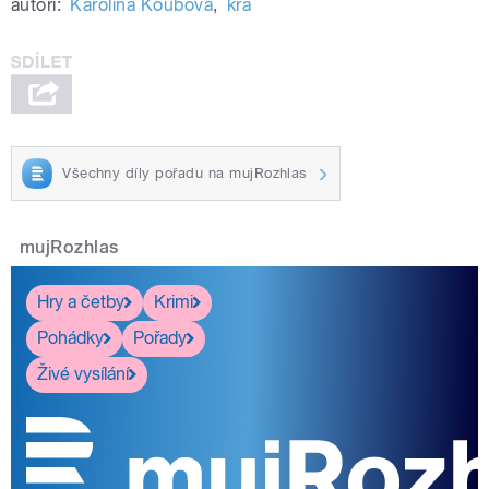
autoři:
Karolína Koubová
,
kra
Všechny díly pořadu na mujRozhlas
mujRozhlas
Hry a četby
Krimi
Pohádky
Pořady
Živé vysílání