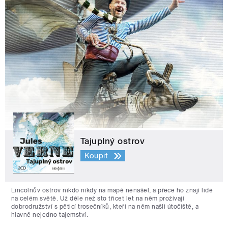
Tajuplný ostrov
Koupit
Lincolnův ostrov nikdo nikdy na mapě nenašel, a přece ho znají lidé
na celém světě. Už déle než sto třicet let na něm prožívají
dobrodružství s pěticí trosečníků, kteří na něm našli útočiště, a
hlavně nejedno tajemství.