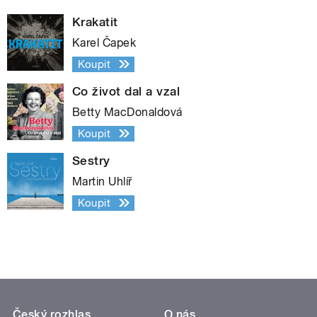
Krakatit
Karel Čapek
Koupit
Co život dal a vzal
Betty MacDonaldová
Koupit
Sestry
Martin Uhlíř
Koupit
Český rozhlas
O nás