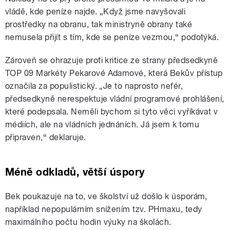
vládě, kde peníze najde. „Když jsme navyšovali
prostředky na obranu, tak ministryně obrany také
nemusela přijít s tím, kde se peníze vezmou,“ podotýká.
Zároveň se ohrazuje proti kritice ze strany předsedkyně
TOP 09 Markéty Pekarové Adamové, která Bekův přístup
označila za populistický. „Je to naprosto nefér,
předsedkyně nerespektuje vládní programové prohlášení,
které podepsala. Neměli bychom si tyto věci vyříkávat v
médiích, ale na vládních jednáních. Já jsem k tomu
připraven,“ deklaruje.
Méně odkladů, větší úspory
Bek poukazuje na to, ve školství už došlo k úsporám,
například nepopulárním snížením tzv. PHmaxu, tedy
maximálního počtu hodin výuky na školách.