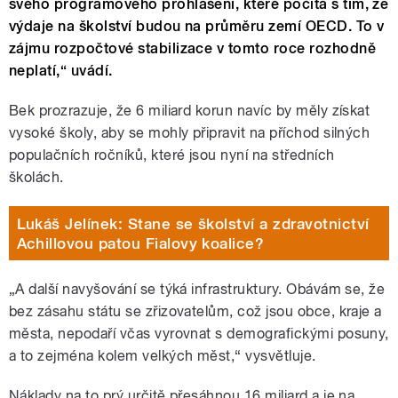
svého programového prohlášení, které počítá s tím, že
výdaje na školství budou na průměru zemí OECD. To v
zájmu rozpočtové stabilizace v tomto roce rozhodně
neplatí,“ uvádí.
Bek prozrazuje, že 6 miliard korun navíc by měly získat
vysoké školy, aby se mohly připravit na příchod silných
populačních ročníků, které jsou nyní na středních
školách.
Lukáš Jelínek: Stane se školství a zdravotnictví
Achillovou patou Fialovy koalice?
„A další navyšování se týká infrastruktury. Obávám se, že
bez zásahu státu se zřizovatelům, což jsou obce, kraje a
města, nepodaří včas vyrovnat s demografickými posuny,
a to zejména kolem velkých měst,“ vysvětluje.
Náklady na to prý určitě přesáhnou 16 miliard a je na