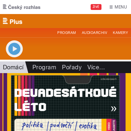
Přejít k hlavnímu obsahu
MENU
ŽIVĚ
PROGRAM
AUDIOARCHIV
KAMERY
Domácí
Program
Pořady
Více
…