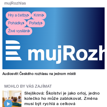
mujRozhlas
Hry a četby
Krimi
Pohádky
Pořady
Živé vysílání
Audiosvět Českého rozhlasu na jednom místě
MOHLO BY VÁS ZAJÍMAT
Slejšková: Školství je jako orloj, jedno
kolečko ho může zablokovat. Změna
musí být rychlá a celková