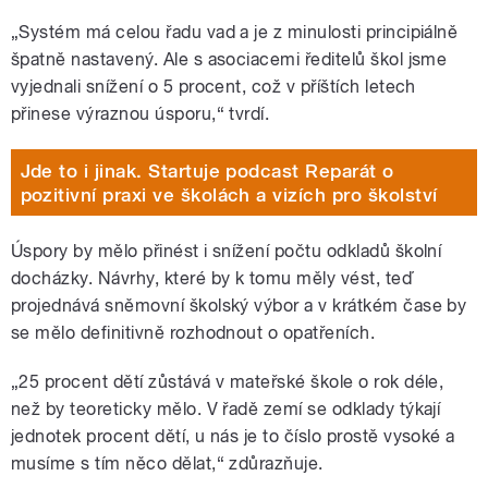
„Systém má celou řadu vad a je z minulosti principiálně
špatně nastavený. Ale s asociacemi ředitelů škol jsme
vyjednali snížení o 5 procent, což v příštích letech
přinese výraznou úsporu,“ tvrdí.
Jde to i jinak. Startuje podcast Reparát o
pozitivní praxi ve školách a vizích pro školství
Úspory by mělo přinést i snížení počtu odkladů školní
docházky. Návrhy, které by k tomu měly vést, teď
projednává sněmovní školský výbor a v krátkém čase by
se mělo definitivně rozhodnout o opatřeních.
„25 procent dětí zůstává v mateřské škole o rok déle,
než by teoreticky mělo. V řadě zemí se odklady týkají
jednotek procent dětí, u nás je to číslo prostě vysoké a
musíme s tím něco dělat,“ zdůrazňuje.