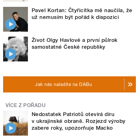
Pavel Kortan: Čtyřicítka mě naučila, že
už nemusím být pořád k dispozici
Život Olgy Havlové a první půlrok
samostatné České republiky
Jak nás naladíte na DABu
VÍCE Z POŘADU
Nedostatek Patriotů otevírá díru
v ukrajinské obraně. Rozjezd výroby
zabere roky, upozorňuje Macko