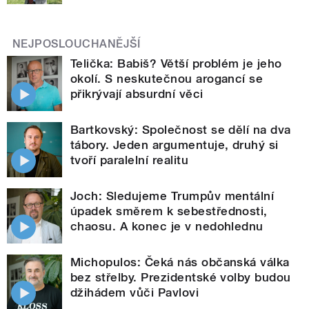
NEJPOSLOUCHANĚJŠÍ
Telička: Babiš? Větší problém je jeho
okolí. S neskutečnou arogancí se
přikrývají absurdní věci
Bartkovský: Společnost se dělí na dva
tábory. Jeden argumentuje, druhý si
tvoří paralelní realitu
Joch: Sledujeme Trumpův mentální
úpadek směrem k sebestřednosti,
chaosu. A konec je v nedohlednu
Michopulos: Čeká nás občanská válka
bez střelby. Prezidentské volby budou
džihádem vůči Pavlovi