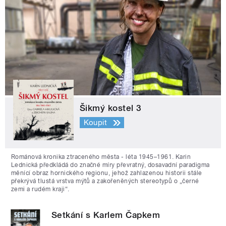
Šikmý kostel 3
Koupit
Románová kronika ztraceného města - léta 1945–1961. Karin
Lednická předkládá do značné míry převratný, dosavadní paradigma
měnící obraz hornického regionu, jehož zahlazenou historii stále
překrývá tlustá vrstva mýtů a zakořeněných stereotypů o „černé
zemi a rudém kraji“.
Setkání s Karlem Čapkem