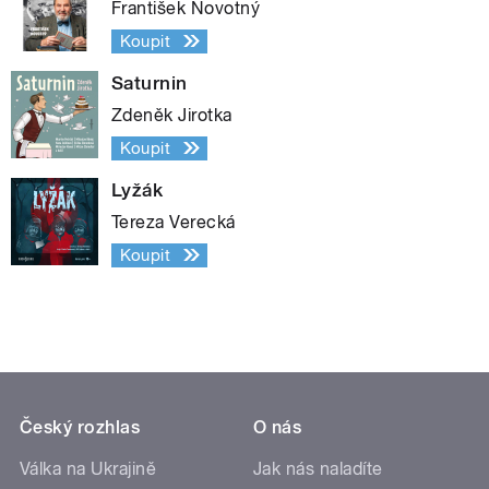
František Novotný
Koupit
Saturnin
Zdeněk Jirotka
Koupit
Lyžák
Tereza Verecká
Koupit
Český rozhlas
O nás
Válka na Ukrajině
Jak nás naladíte