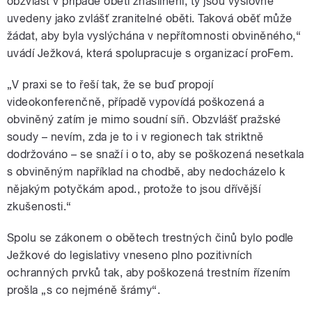
obzvlášť v případě obětí znásilnění, ty jsou výslovně
uvedeny jako zvlášť zranitelné oběti. Taková oběť může
žádat, aby byla vyslýchána v nepřítomnosti obviněného,“
uvádí Ježková, která spolupracuje s organizací proFem.
„V praxi se to řeší tak, že se buď propojí
videokonferenčně, případě vypovídá poškozená a
obviněný zatím je mimo soudní síň. Obzvlášť pražské
soudy – nevím, zda je to i v regionech tak striktně
dodržováno – se snaží i o to, aby se poškozená nesetkala
s obviněným například na chodbě, aby nedocházelo k
nějakým potyčkám apod., protože to jsou dřívější
zkušenosti.“
Spolu se zákonem o obětech trestných činů bylo podle
Ježkové do legislativy vneseno plno pozitivních
ochranných prvků tak, aby poškozená trestním řízením
prošla „s co nejméně šrámy“.