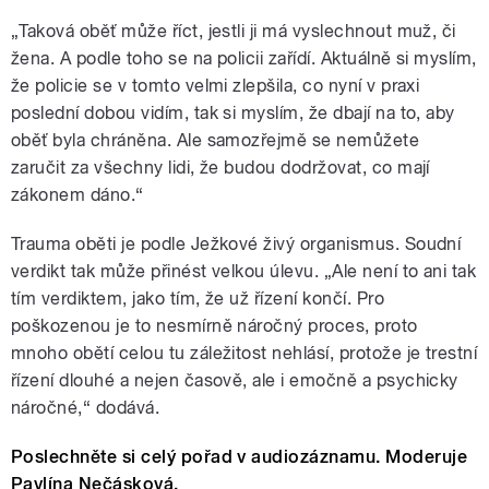
„Taková oběť může říct, jestli ji má vyslechnout muž, či
žena. A podle toho se na policii zařídí. Aktuálně si myslím,
že policie se v tomto velmi zlepšila, co nyní v praxi
poslední dobou vidím, tak si myslím, že dbají na to, aby
oběť byla chráněna. Ale samozřejmě se nemůžete
zaručit za všechny lidi, že budou dodržovat, co mají
zákonem dáno.“
Trauma oběti je podle Ježkové živý organismus. Soudní
verdikt tak může přinést velkou úlevu. „Ale není to ani tak
tím verdiktem, jako tím, že už řízení končí. Pro
poškozenou je to nesmírně náročný proces, proto
mnoho obětí celou tu záležitost nehlásí, protože je trestní
řízení dlouhé a nejen časově, ale i emočně a psychicky
náročné,“ dodává.
Poslechněte si celý pořad v audiozáznamu. Moderuje
Pavlína Nečásková.