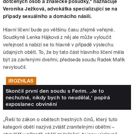
dotčených osob a znalecké posudky,“ naznačuje
Veronika Ježková, advokátka specializující se na
případy sexuálního a domácího násilí.
Hlavní líčení bude po většinu času zřejmě veřejné.
Soudkyně Lenka Hájková z něj ale může vyloučit
veřejnost a nabízí se to hlavně v případě výslechu
údajných obětí. To, že by tato část hlavního líčení měla
být za zavřenými dveřmi, předseda soudu Radek Mařík
nevyloučil.
IROZHLAS
Skončil první den soudu s Ferim. ‚Je to
nechutné, nikdy bych to neudělal,‘ popírá
exposlanec obvinění
„Řeší to zákon o obětech trestných činů, který tuto
kategorii obětí nazývá zvlášť zranitelnými oběťmi –