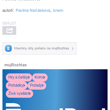
autoři:
Pavlína Nečásková
,
knem
Všechny díly pořadu na mujRozhlas
mujRozhlas
Hry a četby
Krimi
Pohádky
Pořady
Živé vysílání