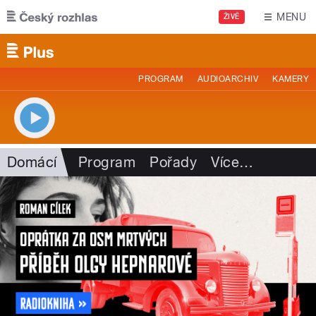
Přejít k hlavnímu obsahu
MENU
ŽIVĚ
PROGRAM
AUDIOARCHIV
KAMERY
Domácí
Program
Pořady
Více
…