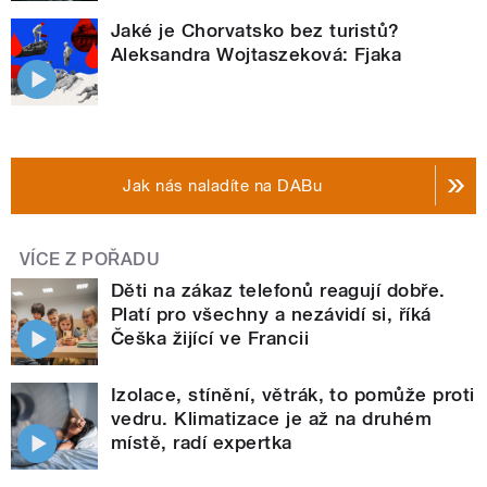
Jaké je Chorvatsko bez turistů?
Aleksandra Wojtaszeková: Fjaka
Jak nás naladíte na DABu
VÍCE Z POŘADU
Děti na zákaz telefonů reagují dobře.
Platí pro všechny a nezávidí si, říká
Češka žijící ve Francii
Izolace, stínění, větrák, to pomůže proti
vedru. Klimatizace je až na druhém
místě, radí expertka