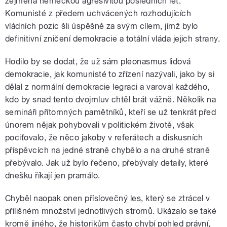
zejména německou agresivitou posledních let.
Komunisté z předem uchvácených rozhodujících
vládních pozic šli úspěšně za svým cílem, jímž bylo
definitivní zničení demokracie a totální vláda jejich strany.
Hodilo by se dodat, že už sám pleonasmus lidová
demokracie, jak komunisté to zřízení nazývali, jako by si
dělal z normální demokracie legraci a varoval každého,
kdo by snad tento dvojmluv chtěl brát vážně. Několik na
semináři přítomných pamětníků, kteří se už tenkrát před
únorem nějak pohybovali v politickém životě, však
pociťovalo, že něco jakoby v referátech a diskusních
příspěvcích na jedné straně chybělo a na druhé straně
přebývalo. Jak už bylo řečeno, přebývaly detaily, které
dnešku říkají jen pramálo.
Chyběl naopak onen příslovečný les, který se ztrácel v
přílišném množství jednotlivých stromů. Ukázalo se také
kromě jiného, že historikům často chybí pohled právní,