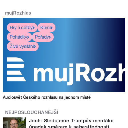
mujRozhlas
Hry a četby
Krimi
Pohádky
Pořady
Živé vysílání
Audiosvět Českého rozhlasu na jednom místě
NEJPOSLOUCHANĚJŠÍ
Joch: Sledujeme Trumpův mentální
úpadek směrem k sebestřednosti,