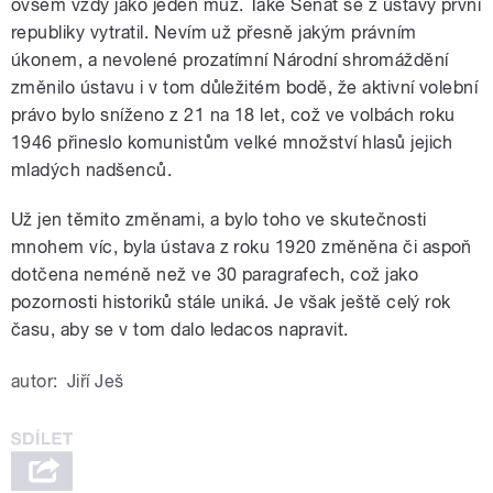
ovšem vždy jako jeden muž. Také Senát se z ústavy první
republiky vytratil. Nevím už přesně jakým právním
úkonem, a nevolené prozatímní Národní shromáždění
změnilo ústavu i v tom důležitém bodě, že aktivní volební
právo bylo sníženo z 21 na 18 let, což ve volbách roku
1946 přineslo komunistům velké množství hlasů jejich
mladých nadšenců.
Už jen těmito změnami, a bylo toho ve skutečnosti
mnohem víc, byla ústava z roku 1920 změněna či aspoň
dotčena neméně než ve 30 paragrafech, což jako
pozornosti historiků stále uniká. Je však ještě celý rok
času, aby se v tom dalo ledacos napravit.
autor:
Jiří Ješ