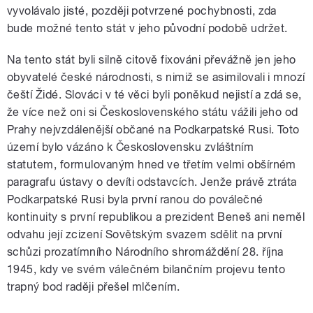
vyvolávalo jisté, později potvrzené pochybnosti, zda
bude možné tento stát v jeho původní podobě udržet.
Na tento stát byli silně citově fixováni převážně jen jeho
obyvatelé české národnosti, s nimiž se asimilovali i mnozí
čeští Židé. Slováci v té věci byli poněkud nejistí a zdá se,
že více než oni si Československého státu vážili jeho od
Prahy nejvzdálenější občané na Podkarpatské Rusi. Toto
území bylo vázáno k Československu zvláštním
statutem, formulovaným hned ve třetím velmi obšírném
paragrafu ústavy o devíti odstavcích. Jenže právě ztráta
Podkarpatské Rusi byla první ranou do poválečné
kontinuity s první republikou a prezident Beneš ani neměl
odvahu její zcizení Sovětským svazem sdělit na první
schůzi prozatímního Národního shromáždění 28. října
1945, kdy ve svém válečném bilančním projevu tento
trapný bod raději přešel mlčením.