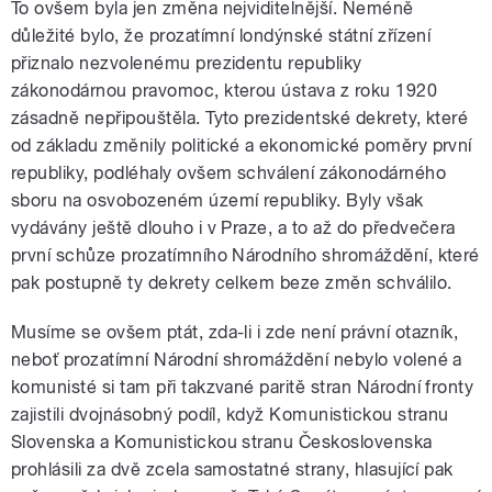
To ovšem byla jen změna nejviditelnější. Neméně
důležité bylo, že prozatímní londýnské státní zřízení
přiznalo nezvolenému prezidentu republiky
zákonodárnou pravomoc, kterou ústava z roku 1920
zásadně nepřipouštěla. Tyto prezidentské dekrety, které
od základu změnily politické a ekonomické poměry první
republiky, podléhaly ovšem schválení zákonodárného
sboru na osvobozeném území republiky. Byly však
vydávány ještě dlouho i v Praze, a to až do předvečera
první schůze prozatímního Národního shromáždění, které
pak postupně ty dekrety celkem beze změn schválilo.
Musíme se ovšem ptát, zda-li i zde není právní otazník,
neboť prozatímní Národní shromáždění nebylo volené a
komunisté si tam při takzvané paritě stran Národní fronty
zajistili dvojnásobný podíl, když Komunistickou stranu
Slovenska a Komunistickou stranu Československa
prohlásili za dvě zcela samostatné strany, hlasující pak