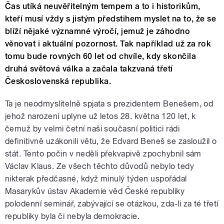
Čas utíká neuvěřitelným tempem a to i historikům,
kteří musí vždy s jistým předstihem myslet na to, že se
blíží nějaké významné výročí, jemuž je záhodno
věnovat i aktuální pozornost. Tak například už za rok
tomu bude rovných 60 let od chvíle, kdy skončila
druhá světová válka a začala takzvaná třetí
Československá republika.
Ta je neodmyslitelně spjata s prezidentem Benešem, od
jehož narození uplyne už letos 28. května 120 let, k
čemuž by velmi četní naši současní politici rádi
definitivně uzákonili větu, že Edvard Beneš se zasloužil o
stát. Tento počin v neděli překvapivě zpochybnil sám
Václav Klaus. Ze všech těchto důvodů nebylo tedy
nikterak předčasné, když minulý týden uspořádal
Masarykův ústav Akademie věd České republiky
polodenní seminář, zabývající se otázkou, zda-li za té třetí
republiky byla či nebyla demokracie.