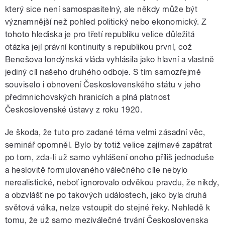
který sice není samospasitelný, ale někdy může být
významnější než pohled politický nebo ekonomický. Z
tohoto hlediska je pro třetí republiku velice důležitá
otázka její právní kontinuity s republikou první, což
Benešova londýnská vláda vyhlásila jako hlavní a vlastně
jediný cíl našeho druhého odboje. S tím samozřejmě
souviselo i obnovení Československého státu v jeho
předmnichovských hranicích a plná platnost
Československé ústavy z roku 1920.
Je škoda, že tuto pro zadané téma velmi zásadní věc,
seminář opomněl. Bylo by totiž velice zajímavé zapátrat
po tom, zda-li už samo vyhlášení onoho příliš jednoduše
a heslovitě formulovaného válečného cíle nebylo
nerealistické, neboť ignorovalo odvěkou pravdu, že nikdy,
a obzvlášť ne po takových událostech, jako byla druhá
světová válka, nelze vstoupit do stejné řeky. Nehledě k
tomu, že už samo meziválečné trvání Československa