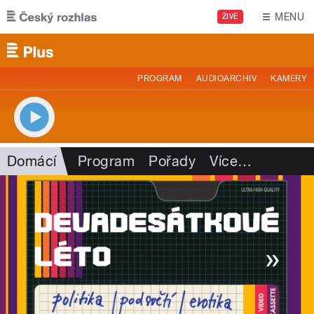
Přejít k hlavnímu obsahu
MENU
ŽIVĚ
PROGRAM
AUDIOARCHIV
KAMERY
Domácí
Program
Pořady
Více
…