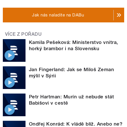
Jak nás naladíte na DABu
VÍCE Z POŘADU
Kamila Pešeková: Ministerstvo vnitra,
horký brambor i na Slovensku
Jan Fingerland: Jak se Miloš Zeman
mýlil v Sýrii
Petr Hartman: Murín už nebude stát
Babišovi v cestě
Ondřej Konrád: K vládě blíž. Anebo ne?