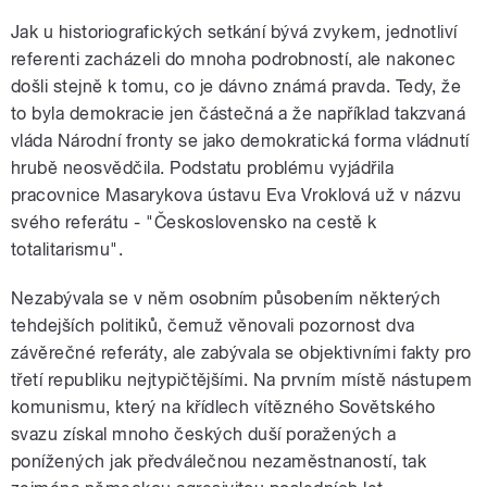
Jak u historiografických setkání bývá zvykem, jednotliví
referenti zacházeli do mnoha podrobností, ale nakonec
došli stejně k tomu, co je dávno známá pravda. Tedy, že
to byla demokracie jen částečná a že například takzvaná
vláda Národní fronty se jako demokratická forma vládnutí
hrubě neosvědčila. Podstatu problému vyjádřila
pracovnice Masarykova ústavu Eva Vroklová už v názvu
svého referátu - "Československo na cestě k
totalitarismu".
Nezabývala se v něm osobním působením některých
tehdejších politiků, čemuž věnovali pozornost dva
závěrečné referáty, ale zabývala se objektivními fakty pro
třetí republiku nejtypičtějšími. Na prvním místě nástupem
komunismu, který na křídlech vítězného Sovětského
svazu získal mnoho českých duší poražených a
ponížených jak předválečnou nezaměstnaností, tak