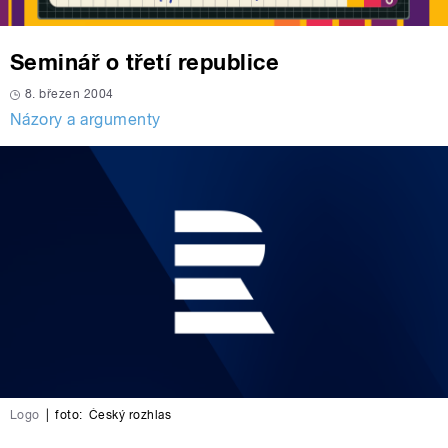
Seminář o třetí republice
8. březen 2004
Názory a argumenty
Logo
|
foto:
Český rozhlas