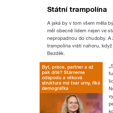
Státní trampolína
A jaká by v tom všem měla bý
měl obecně lidem nejen ve stář
nepropadnou do chudoby. A ž
trampolína vrátí nahoru, když
Bezděk.
„S
Byt, práce, partner a až
pak dítě? Stárneme
f
odspodu a věková
l
struktura má tvar urny, říká
demografka
N
v
p
k