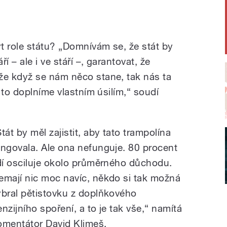
t role státu? „Domnívám se, že stát by
í – ale i ve stáří –, garantovat, že
e když se nám něco stane, tak nás ta
 to doplníme vlastním úsilím,“ soudí
tát by měl zajistit, aby tato trampolína
ungovala. Ale ona nefunguje. 80 procent
idí osciluje okolo průměrného důchodu.
emají nic moc navíc, někdo si tak možná
ybral pětistovku z doplňkového
enzijního spoření, a to je tak vše,“ namítá
omentátor David Klimeš.