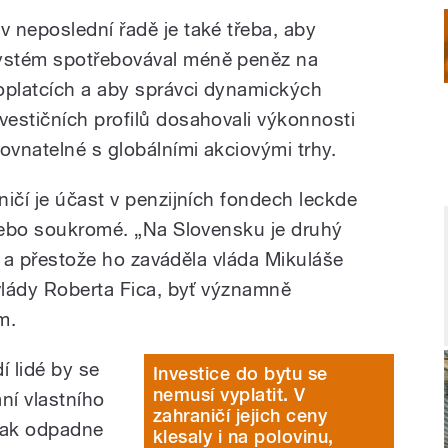
 v neposlední řadě je také třeba, aby
ystém spotřebovával méně peněz na
oplatcích a aby správci dynamických
nvestičních profilů dosahovali výkonnosti
rovnatelné s globálními akciovými trhy.
ičí je účast v penzijních fondech leckde
anebo soukromé. „Na Slovensku je druhý
ý, a přestože ho zaváděla vláda Mikuláše
 vlády Roberta Fica, byť významně
m.
í lidé by se
Investice do bytu se
nemusí vyplatit. V
ání vlastního
zahraničí jejich ceny
 pak odpadne
klesaly i na polovinu,