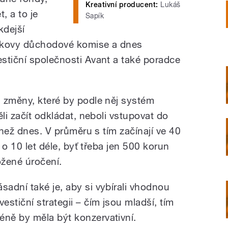
Kreativní producent:
Lukáš
t, a to je
Sapík
kdejší
ěkovy důchodové komise a dnes
stiční společnosti Avant a také poradce
 změny, které by podle něj systém
ěli začít odkládat, neboli vstupovat do
 než dnes. V průměru s tím začínají ve 40
i o 10 let déle, byť třeba jen 500 korun
ožené úročení.
ásadní také je, aby si vybírali vhodnou
vestiční strategii – čím jsou mladší, tím
éně by měla být konzervativní.