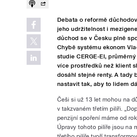
Debata o reformě důchodovéh
jeho udržitelnost i mezigen
důchod se v Česku plně spolé
Chybě systému ekonom Vlad
studie CERGE-EI, průměrný 
více prostředků než klient 
dosáhl stejné renty. A tady 
nastavit tak, aby to lidem d
Češi si už 13 let mohou na d
v takzvaném třetím pilíři. „Do
penzijní spoření máme od ro
Úpravy tohoto pilíře jsou na 
třetího pilíře tvoří transform