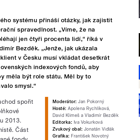
o systému přináší otázky, jak zajistit
erační spravedlnost. „Víme, že na
hají jen čtyři procenta lidí,“ říká v
imír Bezděk. „Jenže, jak ukázala
klient v Česku musí vkládat desetkrát
slovenských indexových fondů, aby
by měla být role státu. Měl by to
ávalo smysl.“
ůchod spořit
Moderátor:
Jan Pokorný
Hosté:
Apolena Rychlíková,
plňkové
David Klimeš a Vladimír Bezděk
ku 2013.
Editorka:
Iva Vokurková
místě. Část
Zvukový obal:
Jonatán Vidlák
Grafika:
František Novotný
ované fondy,