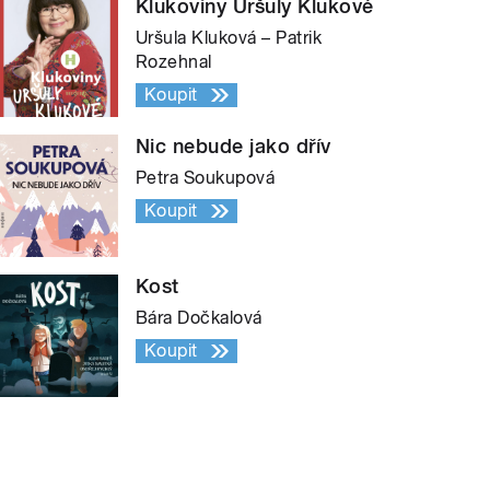
Klukoviny Uršuly Klukové
Uršula Kluková – Patrik
Rozehnal
Koupit
Nic nebude jako dřív
Petra Soukupová
Koupit
Kost
Bára Dočkalová
Koupit