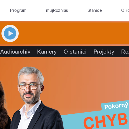
Program
mujRozhlas
Stanice
O r
Audioarchiv
Kamery
O stanici
Projekty
Ro