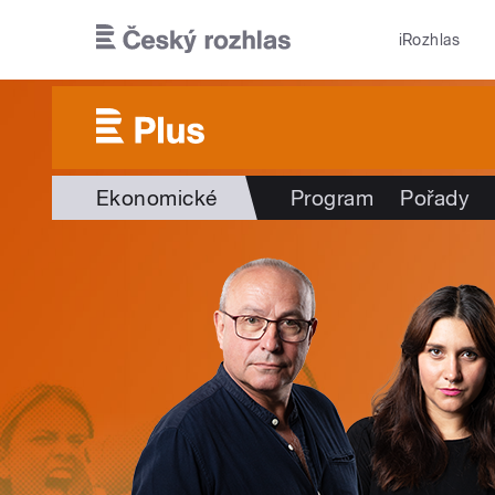
Přejít k hlavnímu obsahu
iRozhlas
Ekonomické
Program
Pořady