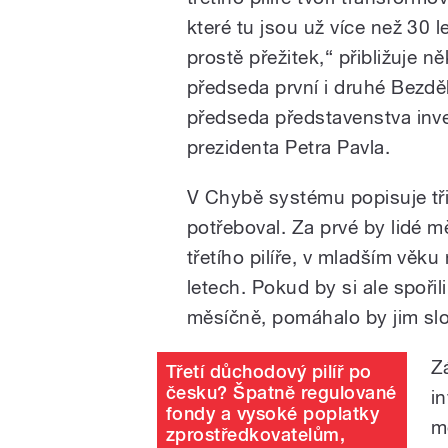
které tu jsou už více než 30 le
prostě přežitek,“ přibližuje ně
předseda první i druhé Bezd
předseda představenstva inve
prezidenta Petra Pavla.
V Chybě systému popisuje tři
potřeboval. Za prvé by lidé m
třetího pilíře, v mladším věku
letech. Pokud by si ale spořil
měsíčně, pomáhalo by jim sl
Z
Třetí důchodový pilíř po
česku? Špatně regulované
in
fondy a vysoké poplatky
m
zprostředkovatelům,