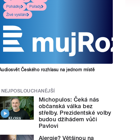
Pohádky
Pořady
Živé vysílání
Audiosvět Českého rozhlasu na jednom místě
NEJPOSLOUCHANĚJŠÍ
Michopulos: Čeká nás
občanská válka bez
střelby. Prezidentské volby
budou džihádem vůči
Pavlovi
Alergie? Většinou na