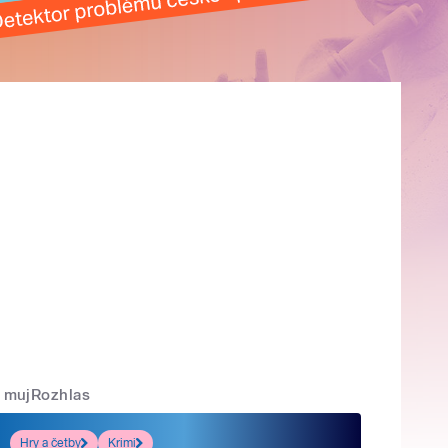
mujRozhlas
Hry a četby
Krimi