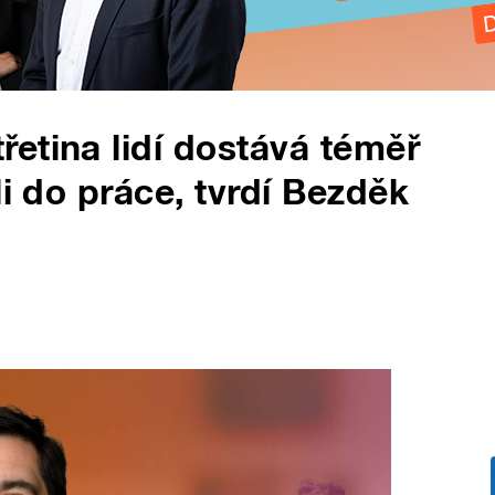
etina lidí dostává téměř
li do práce, tvrdí Bezděk