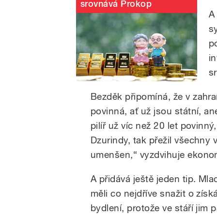
srovnává Prokop
A
s
p
i
s
Bezděk připomíná, že v zahran
povinná, ať už jsou státní, 
pilíř už víc než 20 let povinn
Dzurindy, tak přežil všechny
umenšen,“ vyzdvihuje ekono
A přidává ještě jeden tip. Mlad
měli co nejdříve snažit o získ
bydlení, protože ve stáří jim