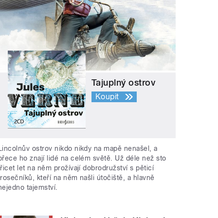
Tajuplný ostrov
Koupit
Lincolnův ostrov nikdo nikdy na mapě nenašel, a
přece ho znají lidé na celém světě. Už déle než sto
třicet let na něm prožívají dobrodružství s pěticí
trosečníků, kteří na něm našli útočiště, a hlavně
nejedno tajemství.