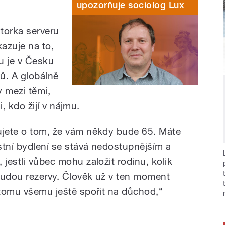
upozorňuje sociolog Lux
torka serveru
azuje na to,
u je v Česku
tů. A globálně
y mezi těmi,
mi, kdo žijí v nájmu.
ujete o tom, že vám někdy bude 65. Máte
astní bydlení se stává nedostupnějším a
 jestli vůbec mohu založit rodinu, kolik
budou rezervy. Člověk už v ten moment
k tomu všemu ještě spořit na důchod,“