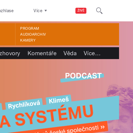
ozhlase
Více
ŽIVĚ
PROGRAM
AUDIOARCHIV
KAMERY
zhovory
Komentáře
Věda
Více
…