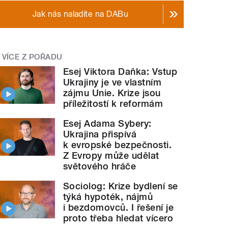
Jak nás naladíte na DABu
VÍCE Z POŘADU
Esej Viktora Daňka: Vstup
Ukrajiny je ve vlastním
zájmu Unie. Krize jsou
příležitostí k reformám
Esej Adama Sybery:
Ukrajina přispívá
k evropské bezpečnosti.
Z Evropy může udělat
světového hráče
Sociolog: Krize bydlení se
týká hypoték, nájmů
i bezdomovců. I řešení je
proto třeba hledat vícero