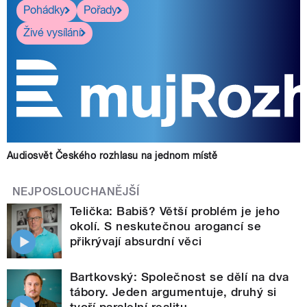
Pohádky
Pořady
Živé vysílání
Audiosvět Českého rozhlasu na jednom místě
NEJPOSLOUCHANĚJŠÍ
Telička: Babiš? Větší problém je jeho
okolí. S neskutečnou arogancí se
přikrývají absurdní věci
Bartkovský: Společnost se dělí na dva
tábory. Jeden argumentuje, druhý si
tvoří paralelní realitu