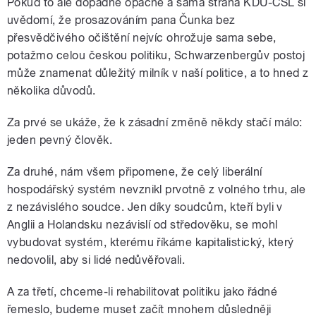
Pokud to ale dopadne opačně a sama strana KDU-ČSL si
uvědomí, že prosazováním pana Čunka bez
přesvědčivého očištění nejvíc ohrožuje sama sebe,
potažmo celou českou politiku, Schwarzenbergův postoj
může znamenat důležitý milník v naší politice, a to hned z
několika důvodů.
Za prvé se ukáže, že k zásadní změně někdy stačí málo:
jeden pevný člověk.
Za druhé, nám všem připomene, že celý liberální
hospodářský systém nevznikl prvotně z volného trhu, ale
z nezávislého soudce. Jen díky soudcům, kteří byli v
Anglii a Holandsku nezávislí od středověku, se mohl
vybudovat systém, kterému říkáme kapitalistický, který
nedovolil, aby si lidé nedůvěřovali.
A za třetí, chceme-li rehabilitovat politiku jako řádné
řemeslo, budeme muset začít mnohem důsledněji