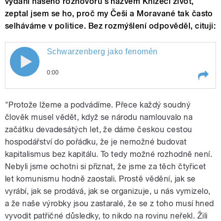
vydání našeho rozhovoru s názvem Knížecí život,
zeptal jsem se ho, proč my Češi a Moravané tak často
selháváme v politice. Bez rozmýšlení odpověděl, cituji:
Schwarzenberg jako fenomén
0:00
Play /
Schwarzenberg jako fenomén
"Protože lžeme a podvádíme. Přece každý soudný
člověk musel vědět, když se národu namlouvalo na
začátku devadesátých let, že dáme českou cestou
hospodářství do pořádku, že je nemožné budovat
kapitalismus bez kapitálu. To tedy možné rozhodně není.
Nebyli jsme ochotni si přiznat, že jsme za těch čtyřicet
let komunismu hodně zaostali. Prostě vědění, jak se
vyrábí, jak se prodává, jak se organizuje, u nás vymizelo,
pause
a že naše výrobky jsou zastaralé, že se z toho musí hned
vyvodit patřičné důsledky, to nikdo na rovinu neřekl. Žili