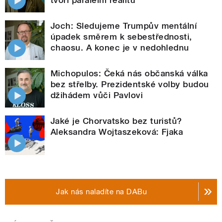
Joch: Sledujeme Trumpův mentální
úpadek směrem k sebestřednosti,
chaosu. A konec je v nedohlednu
Michopulos: Čeká nás občanská válka
bez střelby. Prezidentské volby budou
džihádem vůči Pavlovi
Jaké je Chorvatsko bez turistů?
Aleksandra Wojtaszeková: Fjaka
Jak nás naladíte na DABu