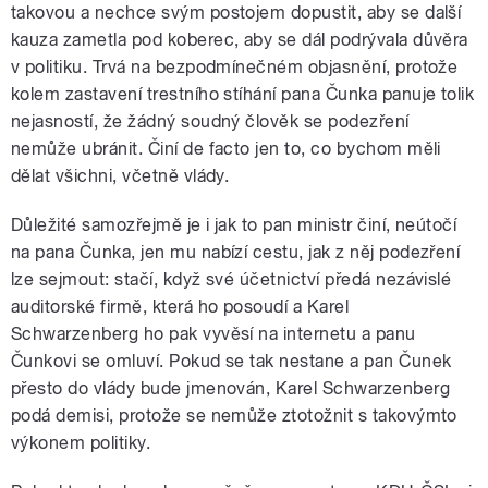
takovou a nechce svým postojem dopustit, aby se další
kauza zametla pod koberec, aby se dál podrývala důvěra
v politiku. Trvá na bezpodmínečném objasnění, protože
kolem zastavení trestního stíhání pana Čunka panuje tolik
nejasností, že žádný soudný člověk se podezření
nemůže ubránit. Činí de facto jen to, co bychom měli
dělat všichni, včetně vlády.
Důležité samozřejmě je i jak to pan ministr činí, neútočí
na pana Čunka, jen mu nabízí cestu, jak z něj podezření
lze sejmout: stačí, když své účetnictví předá nezávislé
auditorské firmě, která ho posoudí a Karel
Schwarzenberg ho pak vyvěsí na internetu a panu
Čunkovi se omluví. Pokud se tak nestane a pan Čunek
přesto do vlády bude jmenován, Karel Schwarzenberg
podá demisi, protože se nemůže ztotožnit s takovýmto
výkonem politiky.