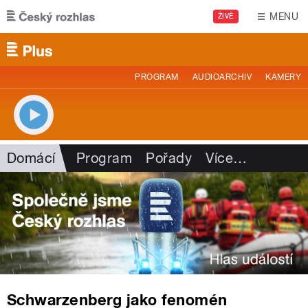
Přejít k hlavnímu obsahu
MENU
ŽIVĚ
PROGRAM
AUDIOARCHIV
KAMERY
Domácí
Program
Pořady
Více
…
Schwarzenberg jako fenomén