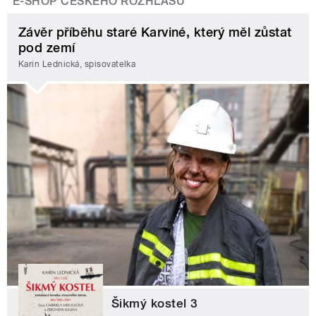
E-SHOP ČESKÉHO ROZHLASU
Závěr příběhu staré Karviné, který měl zůstat
pod zemí
Karin Lednická, spisovatelka
Šikmý kostel 3