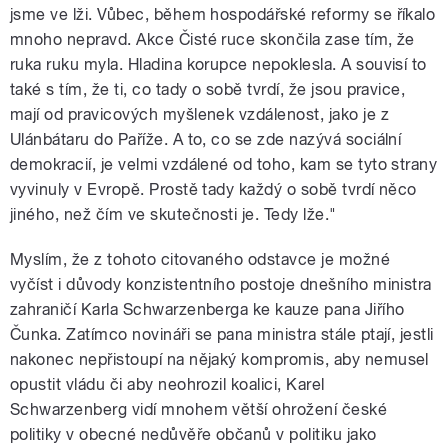
jsme ve lži. Vůbec, během hospodářské reformy se říkalo
mnoho nepravd. Akce Čisté ruce skončila zase tím, že
ruka ruku myla. Hladina korupce nepoklesla. A souvisí to
také s tím, že ti, co tady o sobě tvrdí, že jsou pravice,
mají od pravicových myšlenek vzdálenost, jako je z
Ulánbátaru do Paříže. A to, co se zde nazývá sociální
demokracií, je velmi vzdálené od toho, kam se tyto strany
vyvinuly v Evropě. Prostě tady každý o sobě tvrdí něco
jiného, než čím ve skutečnosti je. Tedy lže."
Myslím, že z tohoto citovaného odstavce je možné
vyčíst i důvody konzistentního postoje dnešního ministra
zahraničí Karla Schwarzenberga ke kauze pana Jiřího
Čunka. Zatímco novináři se pana ministra stále ptají, jestli
nakonec nepřistoupí na nějaký kompromis, aby nemusel
opustit vládu či aby neohrozil koalici, Karel
Schwarzenberg vidí mnohem větší ohrožení české
politiky v obecné nedůvěře občanů v politiku jako