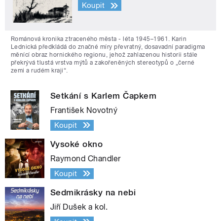
Koupit
Románová kronika ztraceného města - léta 1945–1961. Karin
Lednická předkládá do značné míry převratný, dosavadní paradigma
měnící obraz hornického regionu, jehož zahlazenou historii stále
překrývá tlustá vrstva mýtů a zakořeněných stereotypů o „černé
zemi a rudém kraji“.
Setkání s Karlem Čapkem
František Novotný
Koupit
Vysoké okno
Raymond Chandler
Koupit
Sedmikrásky na nebi
Jiří Dušek a kol.