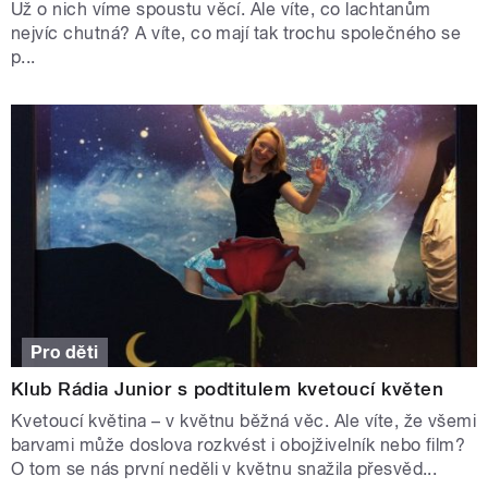
Už o nich víme spoustu věcí. Ale víte, co lachtanům
nejvíc chutná? A víte, co mají tak trochu společného se
p...
Pro děti
Klub Rádia Junior s podtitulem kvetoucí květen
Kvetoucí květina – v květnu běžná věc. Ale víte, že všemi
barvami může doslova rozkvést i obojživelník nebo film?
O tom se nás první neděli v květnu snažila přesvěd...