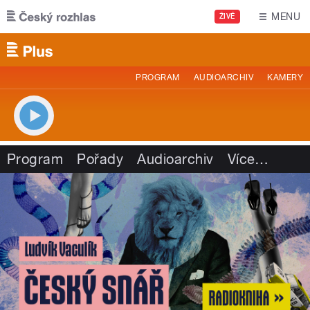
Přejít k hlavnímu obsahu
MENU
ŽIVĚ
PROGRAM
AUDIOARCHIV
KAMERY
Program
Pořady
Audioarchiv
Více
…