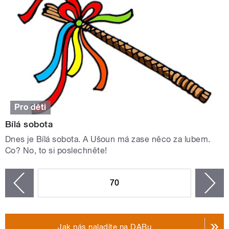
Pro děti
Bílá sobota
Dnes je Bílá sobota. A Ušoun má zase něco za lubem.
Co? No, to si poslechněte!
STRÁNKY
70
n
zí
Jak nás naladíte na DABu