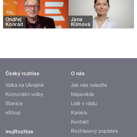
Ondřej
Jana
Konrád
Klímová
Český rozhlas
O nás
Válka na Ukrajině
Jak nás naladíte
Komunální volby
Nápověda
Stanice
Lidé v rádiu
eShop
Kariéra
Kontakt
Rozhlasový poplatek
mujRozhlas