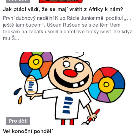
Jak ptáci vědí, že se mají vrátit z Afriky k nám?
První dubnový nedělní Klub Rádia Junior měl podtitul „…
ještě tam budem“. Ušoun Rušoun se sice těm třem
tečkám na začátku smál a chtěl dvě tečky sníst, ale když
mu Š...
Pro děti
Velikonoční pondělí