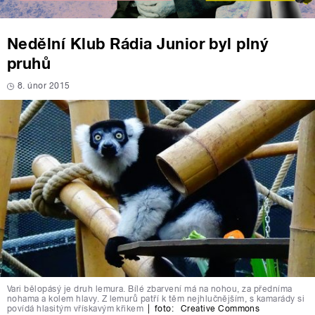
Nedělní Klub Rádia Junior byl plný
pruhů
8. únor 2015
Vari bělopásý je druh lemura. Bílé zbarvení má na nohou, za předníma
nohama a kolem hlavy. Z lemurů patří k těm nejhlučnějším, s kamarády si
povídá hlasitým vřískavým křikem
|
foto:
Creative Commons