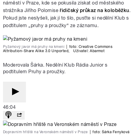
náměstí v Praze, kde se pokusila získat od městského
strážníka Jiřího Polomise
řidičský průkaz na koloběžku
.
Pokud jste neslyšeli, jak jí to šlo, pusťte si nedělní Klub s
podtitulem „pruhy a proužky“ ze záznamu.
Pyžamový javor má pruhy na kmeni
|
foto:
Creative Commons
Attribution-Share Alike 3.0 Unported
,
Uživatel: Abarmot
Moderovala Šárka. Nedělní Klub Rádia Junior s
podtitulem Pruhy a proužky.
46:04
Dopravním hřiště na Veronském náměstí v Praze
|
foto:
Šárka Fenyková