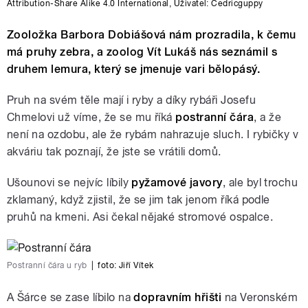
Attribution-Share Alike 4.0 International
,
Uživatel: Cedricguppy
Zooložka Barbora Dobiášová nám prozradila, k čemu
má pruhy zebra, a zoolog Vít Lukáš nás seznámil s
druhem lemura, který se jmenuje vari bělopásý.
Pruh na svém těle mají i ryby a díky rybáři Josefu
Chmelovi už víme, že se mu říká
postranní čára
, a že
není na ozdobu, ale že rybám nahrazuje sluch. I rybičky v
akváriu tak poznají, že jste se vrátili domů.
Ušounovi se nejvíc líbily
pyžamové javory
, ale byl trochu
zklamaný, když zjistil, že se jim tak jenom říká podle
pruhů na kmeni. Asi čekal nějaké stromové ospalce.
Postranní čára u ryb
|
foto:
Jiří Vítek
A Šárce se zase líbilo na
dopravním hřišti
na Veronském