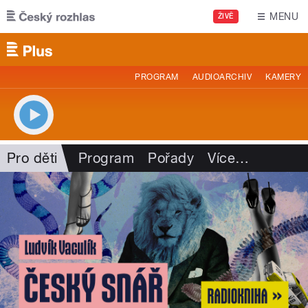
Přejít k hlavnímu obsahu
MENU
ŽIVĚ
PROGRAM
AUDIOARCHIV
KAMERY
Pro děti
Program
Pořady
Více
…