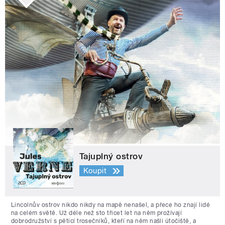
Tajuplný ostrov
Koupit
Lincolnův ostrov nikdo nikdy na mapě nenašel, a přece ho znají lidé
na celém světě. Už déle než sto třicet let na něm prožívají
dobrodružství s pěticí trosečníků, kteří na něm našli útočiště, a