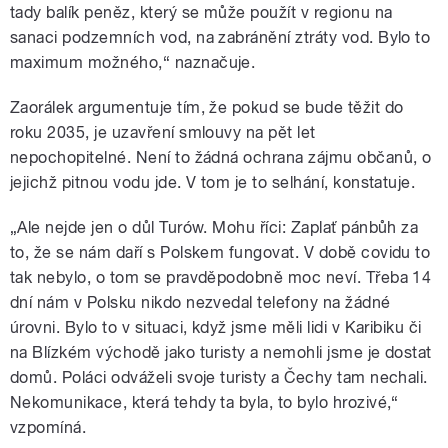
tady balík peněz, který se může použít v regionu na
sanaci podzemních vod, na zabránění ztráty vod. Bylo to
maximum možného,“ naznačuje.
Zaorálek argumentuje tím, že pokud se bude těžit do
roku 2035, je uzavření smlouvy na pět let
nepochopitelné. Není to žádná ochrana zájmu občanů, o
jejichž pitnou vodu jde. V tom je to selhání, konstatuje.
„Ale nejde jen o důl Turów. Mohu říci: Zaplať pánbůh za
to, že se nám daří s Polskem fungovat. V době covidu to
tak nebylo, o tom se pravděpodobně moc neví. Třeba 14
dní nám v Polsku nikdo nezvedal telefony na žádné
úrovni. Bylo to v situaci, když jsme měli lidi v Karibiku či
na Blízkém východě jako turisty a nemohli jsme je dostat
domů. Poláci odváželi svoje turisty a Čechy tam nechali.
Nekomunikace, která tehdy ta byla, to bylo hrozivé,“
vzpomíná.