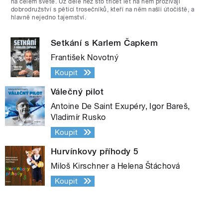
na celém světě. Už déle než sto třicet let na něm prožívají
dobrodružství s pěticí trosečníků, kteří na něm našli útočiště, a
hlavně nejedno tajemství.
Setkání s Karlem Čapkem
František Novotný
Koupit
Válečný pilot
Antoine De Saint Exupéry, Igor Bareš,
Vladimír Rusko
Koupit
Hurvínkovy příhody 5
Miloš Kirschner a Helena Štáchová
Koupit