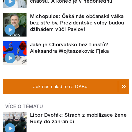
chaosu. A konec je v nedohlednu
Michopulos: Čeká nás občanská válka
bez střelby. Prezidentské volby budou
džihádem vůči Pavlovi
Jaké je Chorvatsko bez turistů?
Aleksandra Wojtaszeková: Fjaka
Jak nás naladíte na DABu
VÍCE O TÉMATU
Libor Dvořák: Strach z mobilizace žene
Rusy do zahraničí