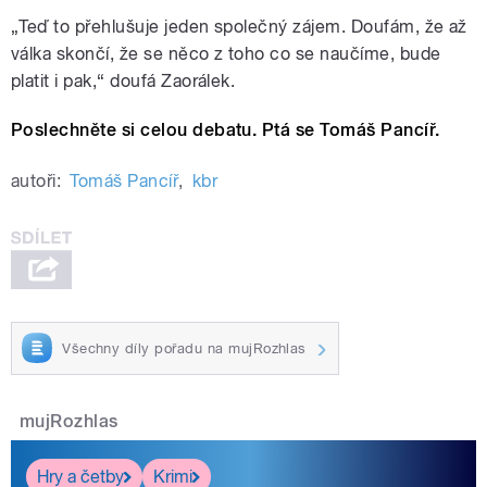
„Teď to přehlušuje jeden společný zájem. Doufám, že až
válka skončí, že se něco z toho co se naučíme, bude
platit i pak,“ doufá Zaorálek.
Poslechněte si celou debatu. Ptá se Tomáš Pancíř.
autoři:
Tomáš Pancíř
,
kbr
Všechny díly pořadu na mujRozhlas
mujRozhlas
Hry a četby
Krimi