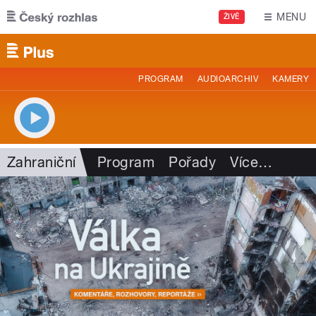
Přejít k hlavnímu obsahu
MENU
ŽIVĚ
PROGRAM
AUDIOARCHIV
KAMERY
Zahraniční
Program
Pořady
Více
…