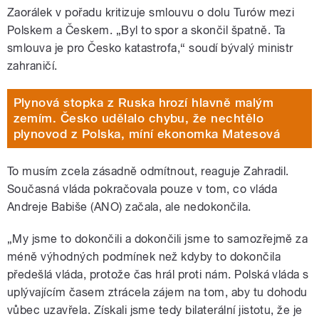
Zaorálek v pořadu kritizuje smlouvu o dolu Turów mezi
Polskem a Českem. „Byl to spor a skončil špatně. Ta
smlouva je pro Česko katastrofa,“ soudí bývalý ministr
zahraničí.
Plynová stopka z Ruska hrozí hlavně malým
zemím. Česko udělalo chybu, že nechtělo
plynovod z Polska, míní ekonomka Matesová
To musím zcela zásadně odmítnout, reaguje Zahradil.
Současná vláda pokračovala pouze v tom, co vláda
Andreje Babiše (ANO) začala, ale nedokončila.
„My jsme to dokončili a dokončili jsme to samozřejmě za
méně výhodných podmínek než kdyby to dokončila
předešlá vláda, protože čas hrál proti nám. Polská vláda s
uplývajícím časem ztrácela zájem na tom, aby tu dohodu
vůbec uzavřela. Získali jsme tedy bilaterální jistotu, že je