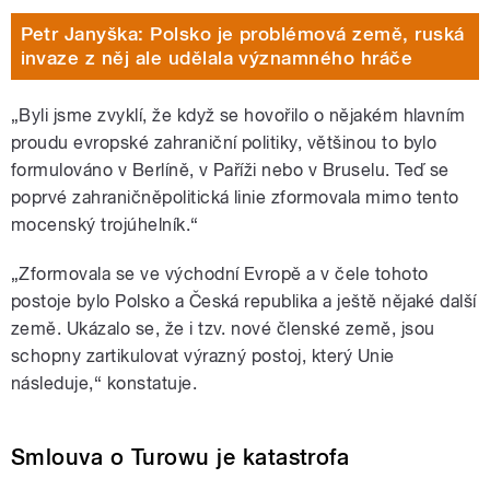
Petr Janyška: Polsko je problémová země, ruská
invaze z něj ale udělala významného hráče
„Byli jsme zvyklí, že když se hovořilo o nějakém hlavním
proudu evropské zahraniční politiky, většinou to bylo
formulováno v Berlíně, v Paříži nebo v Bruselu. Teď se
poprvé zahraničněpolitická linie zformovala mimo tento
mocenský trojúhelník.
“
„
Zformovala se ve východní Evropě a v čele tohoto
postoje bylo Polsko a Česká republika a ještě nějaké další
země. Ukázalo se, že i tzv. nové členské země, jsou
schopny zartikulovat výrazný postoj, který Unie
následuje,“ konstatuje.
Smlouva o Turowu je katastrofa