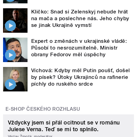
Kličko: Snad si Zelenskyj nebude hrát
na mača a poslechne nás. Jeho chyby
se jinak Ukrajině vymstí
Expert o změnách v ukrajinské vládě:
Působí to nesrozumitelně. Ministr
obrany Fedorov měl úspěchy
Víchová: Kdyby měl Putin poušť, došel
by písek? Útoky Ukrajinců na rafinerie
píchly do ruského srdce
E-SHOP ČESKÉHO ROZHLASU
Vždycky jsem si přál ocitnout se v románu
Julese Verna. Teď se mi to splnilo.
Václav Žmolík, moderátor