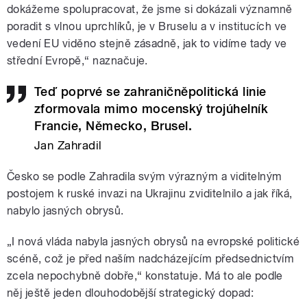
dokážeme spolupracovat, že jsme si dokázali významně
poradit s vlnou uprchlíků, je v Bruselu a v institucích ve
vedení EU viděno stejně zásadně, jak to vidíme tady ve
střední Evropě,“ naznačuje.
Teď poprvé se zahraničněpolitická linie
zformovala mimo mocenský trojúhelník
Francie, Německo, Brusel.
Jan Zahradil
Česko se podle Zahradila svým výrazným a viditelným
postojem k ruské invazi na Ukrajinu zviditelnilo a jak říká,
nabylo jasných obrysů.
„I nová vláda nabyla jasných obrysů na evropské politické
scéně, což je před naším nadcházejícím předsednictvím
zcela nepochybně dobře,“ konstatuje. Má to ale podle
něj ještě jeden dlouhodobější strategický dopad: