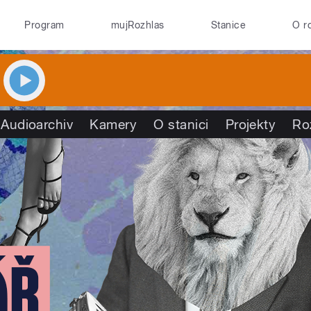
Program
mujRozhlas
Stanice
O r
Audioarchiv
Kamery
O stanici
Projekty
Ro