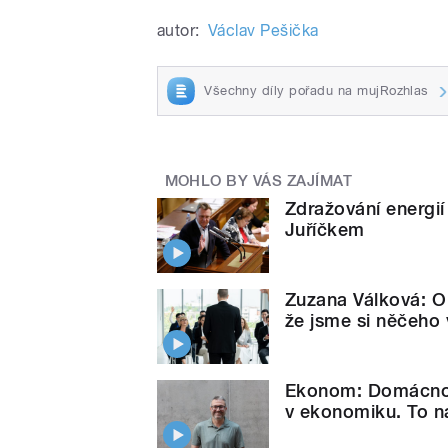
autor:
Václav Pešička
Všechny díly pořadu na mujRozhlas
MOHLO BY VÁS ZAJÍMAT
Zdražování energi
Juříčkem
Zuzana Válková: O 
že jsme si něčeho 
Ekonom: Domácnost
v ekonomiku. To ná