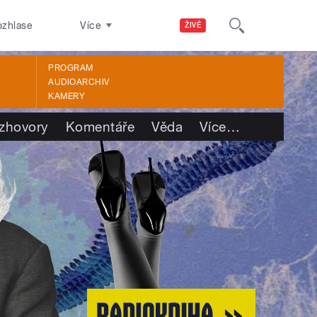
ozhlase
Více
ŽIVĚ
PROGRAM
AUDIOARCHIV
KAMERY
zhovory
Komentáře
Věda
Více
…