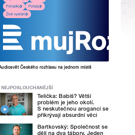
Pohádky
Pořady
Živé vysílání
Audiosvět Českého rozhlasu na jednom místě
NEJPOSLOUCHANĚJŠÍ
Telička: Babiš? Větší
problém je jeho okolí.
S neskutečnou arogancí se
přikrývají absurdní věci
Bartkovský: Společnost se
dělí na dva tábory. Jeden