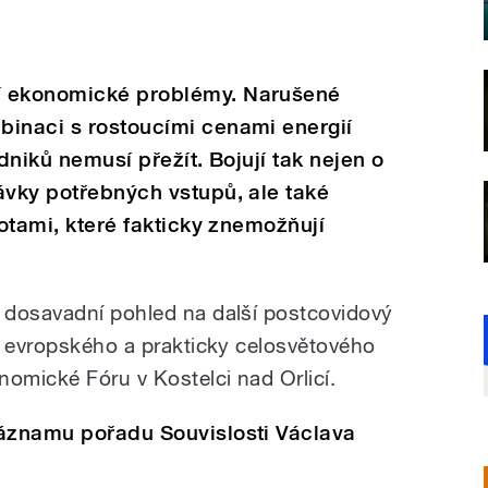
í ekonomické problémy. Narušené
binaci s rostoucími cenami energií
odniků nemusí přežít. Bojují tak nejen o
ávky potřebných vstupů, ale také
totami, které fakticky znemožňují
 dosavadní pohled na další postcovidový
é evropského a prakticky celosvětového
nomické Fóru v Kostelci nad Orlicí.
záznamu pořadu Souvislosti Václava