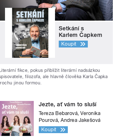
Setkání s
Karlem Čapkem
Koupit
Literární fikce, pokus přiblížit literární nadsázkou
spisovatele, filozofa, ale hlavně člověka Karla Čapka
trochu jinou formou.
Jezte, ať vám to sluší
Tereza Bebarová, Veronika
Pourová, Andrea Jakešová
Koupit