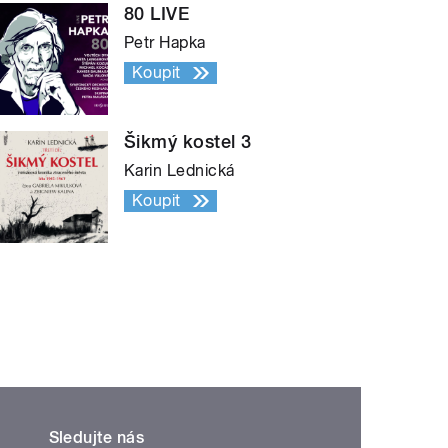
80 LIVE
Petr Hapka
Koupit
Šikmý kostel 3
Karin Lednická
Koupit
Sledujte nás