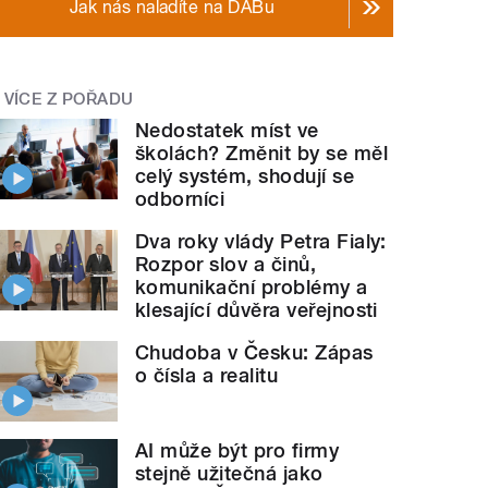
Jak nás naladíte na DABu
VÍCE Z POŘADU
Nedostatek míst ve
školách? Změnit by se měl
celý systém, shodují se
odborníci
Dva roky vlády Petra Fialy:
Rozpor slov a činů,
komunikační problémy a
klesající důvěra veřejnosti
Chudoba v Česku: Zápas
o čísla a realitu
AI může být pro firmy
stejně užitečná jako