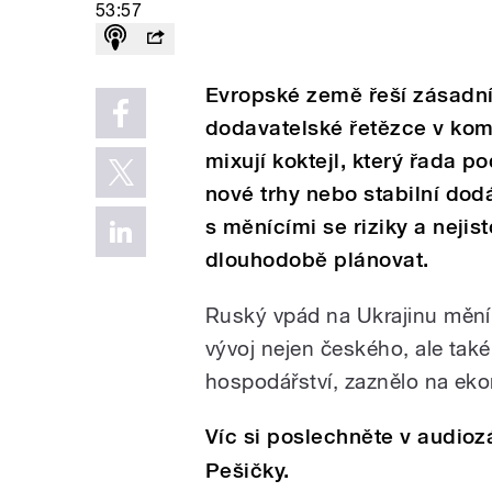
53:57
Evropské země řeší zásadn
dodavatelské řetězce v kom
mixují koktejl, který řada p
nové trhy nebo stabilní dod
s měnícími se riziky a nejis
dlouhodobě plánovat.
Ruský vpád na Ukrajinu mění
vývoj nejen českého, ale tak
hospodářství, zaznělo na eko
Víc si poslechněte v audio
Pešičky.