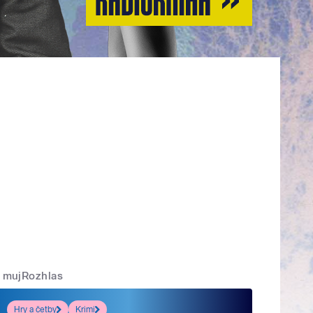
mujRozhlas
Hry a četby
Krimi