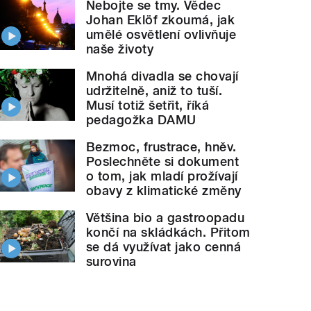
Nebojte se tmy. Vědec
Johan Eklöf zkoumá, jak
umělé osvětlení ovlivňuje
naše životy
Mnohá divadla se chovají
udržitelně, aniž to tuší.
Musí totiž šetřit, říká
pedagožka DAMU
Bezmoc, frustrace, hněv.
Poslechněte si dokument
o tom, jak mladí prožívají
obavy z klimatické změny
Většina bio a gastroopadu
končí na skládkách. Přitom
se dá využívat jako cenná
surovina