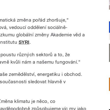
imatická změna pořád zhoršuje,“
á, vedoucí oddělení sociálně-
ýzkumu globální změny Akademie věd a
institutu
SYRI
.
spoustu různých sektorů a to, že
lavně kvůli nám a našemu fungování.“
 naše zemědělství, energetiku i obchod.
současnosti sledovat hlavně v
Změna klimatu je něco, co
ravděpodobně způsobujeme víc my jako