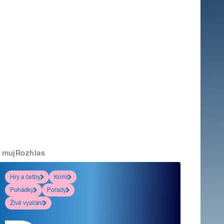
mujRozhlas
Hry a četby
Krimi
Pohádky
Pořady
Živé vysílání