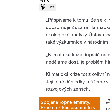
26:08
„Přispíváme k tomu, že se kl
upozorňuje Zuzana Harmáčkov
ekologické analýzy Ústavu v
také výzkumnice v národním 
„Klimatická krize dopadá na 
neděláme dost, je problém h
Klimatická krize totiž ovlivní
Její plné důsledky můžeme v 
rozvojových zemích.
„
Spojené ropné emiráty.
Proč se z klimasummitu v
p