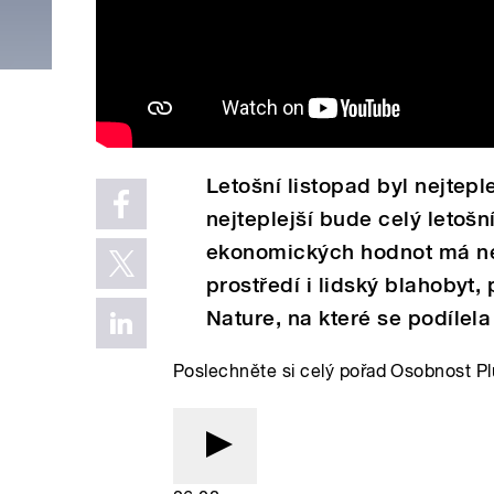
Letošní listopad byl nejteple
nejteplejší bude celý letoš
ekonomických hodnot má neg
prostředí i lidský blahobyt,
Nature, na které se podíle
Poslechněte si celý pořad Osobnost P