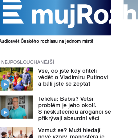
Audiosvět Českého rozhlasu na jednom místě
NEJPOSLOUCHANĚJŠÍ
Vše, co jste kdy chtěli
vědět o Vladimiru Putinovi
a báli jste se zeptat
Telička: Babiš? Větší
problém je jeho okolí.
S neskutečnou arogancí se
přikrývají absurdní věci
Vzmuž se? Muži hledají
nové vzory, manosféra je