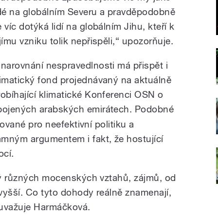
idé na globálním Severu a pravděpodobně
 víc dotýká lidí na globálním Jihu, kteří k
jímu vzniku tolik nepřispěli,“ upozorňuje.
 narovnání nespravedlnosti má přispět i
limatický fond projednávaný na aktuálně
robíhající klimatické Konferenci OSN o
Spojených arabských emirátech. Podobné
zované pro neefektivní politiku a
amným argumentem i fakt, že hostující
ocí.
lný různých mocenských vztahů, zájmů, od
jvyšší. Co tyto dohody reálně znamenají,
 uvažuje Harmáčková.