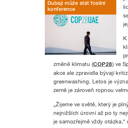
Dubaji může stát fosilní
l
konference
se
je
K
k
p
změně klimatu (
COP28
) ve 
akce ale zpravidla bývají kriti
greenwashing. Letos je význ
země je zároveň ropnou velm
„Žijeme ve světě, který je p
nejnižších úrovní až po ty ne
je samozřejmě vždy otázka,“