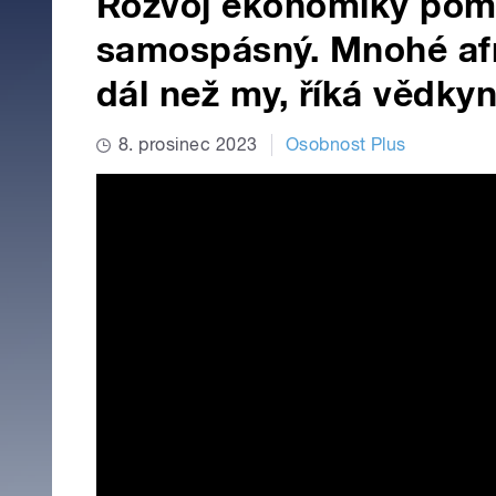
Rozvoj ekonomiky pomoc
samospásný. Mnohé afri
dál než my, říká vědk
8. prosinec 2023
Osobnost Plus