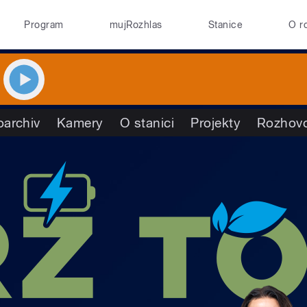
Program
mujRozhlas
Stanice
O r
oarchiv
Kamery
O stanici
Projekty
Rozhov