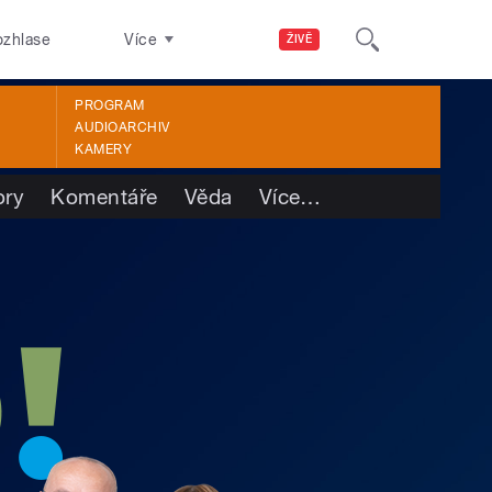
ozhlase
Více
ŽIVĚ
PROGRAM
AUDIOARCHIV
KAMERY
ory
Komentáře
Věda
Více
…