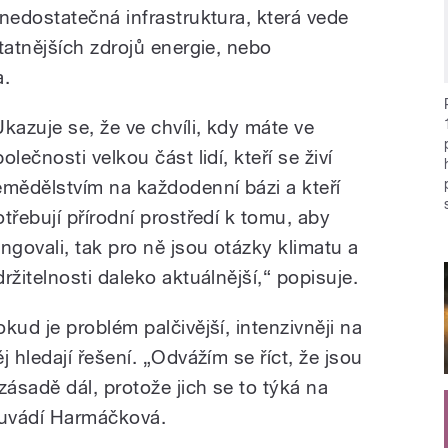
edostatečná infrastruktura, která vede
atnějších zdrojů energie, nebo
a.
Ukazuje se, že ve chvíli, kdy máte ve
olečnosti velkou část lidí, kteří se živí
emědělstvím na každodenní bázi a kteří
otřebují přírodní prostředí k tomu, aby
ungovali, tak pro ně jsou otázky klimatu a
držitelnosti daleko aktuálnější,“ popisuje.
okud je problém palčivější, intenzivněji na
j hledají řešení. „Odvážím se říct, že jsou
 zásadě dál, protože jich se to týká na
 uvádí Harmáčková.