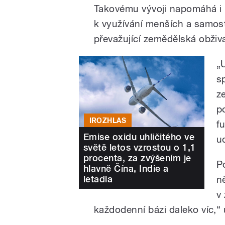
Takovému vývoji napomáhá i n
k využívání menších a samost
převažující zemědělská obživ
„
sp
z
p
IROZHLAS
f
Emise oxidu uhličitého ve
u
světě letos vzrostou o 1,1
procenta, za zvýšením je
P
hlavně Čína, Indie a
letadla
ně
v
každodenní bázi daleko víc,“