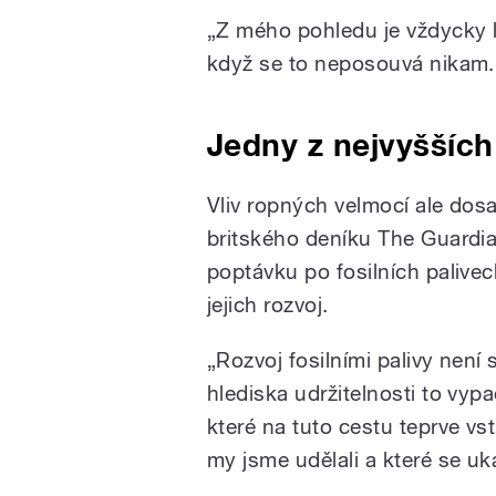
„Z mého pohledu je vždycky l
když se to neposouvá nikam
Jedny z nejvyšších
Vliv ropných velmocí ale dos
britského deníku The Guardi
poptávku po fosilních palive
jejich rozvoj.
„Rozvoj fosilními palivy nen
hlediska udržitelnosti to vyp
které na tuto cestu teprve vst
my jsme udělali a které se uk