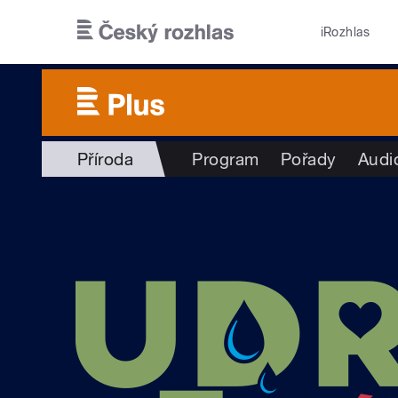
Přejít k hlavnímu obsahu
iRozhlas
Příroda
Program
Pořady
Audi