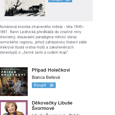
Románová kronika ztraceného města - léta 1945–
1961. Karin Lednická předkládá do značné míry
převratný, dosavadní paradigma měnící obraz
hornického regionu, jehož zahlazenou historii stále
překrývá tlustá vrstva mýtů a zakořeněných
stereotypů o „černé zemi a rudém kraji“.
Případ Holečkovi
Bianca Bellová
Koupit
Děkovačky Libuše
Švormové