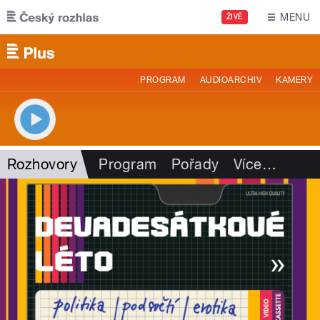
Přejít k hlavnímu obsahu
MENU
ŽIVĚ
PROGRAM
AUDIOARCHIV
KAMERY
Rozhovory
Program
Pořady
Více
…