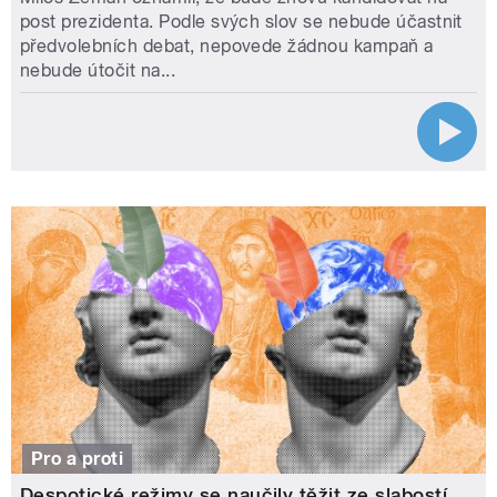
post prezidenta. Podle svých slov se nebude účastnit
předvolebních debat, nepovede žádnou kampaň a
nebude útočit na...
Pro a proti
Despotické režimy se naučily těžit ze slabostí