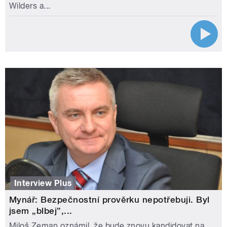
Wilders a...
Interview Plus
Mynář: Bezpečnostní prověrku nepotřebuji. Byl
jsem „blbej”,...
Miloš Zeman oznámil, že bude znovu kandidovat na