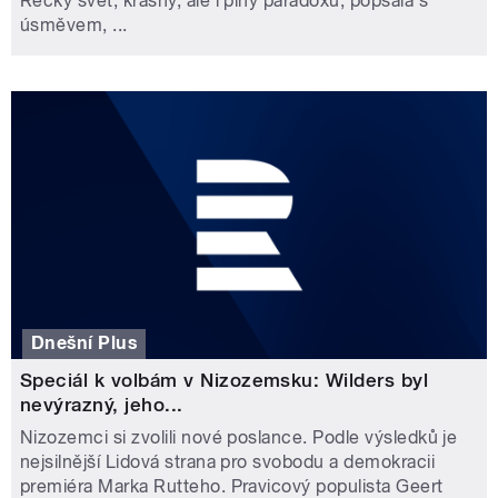
Řecký svět, krásný, ale i plný paradoxů, popsala s
úsměvem, ...
Dnešní Plus
Speciál k volbám v Nizozemsku: Wilders byl
nevýrazný, jeho...
Nizozemci si zvolili nové poslance. Podle výsledků je
nejsilnější Lidová strana pro svobodu a demokracii
premiéra Marka Rutteho. Pravicový populista Geert