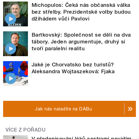
Michopulos: Čeká nás občanská válka
bez střelby. Prezidentské volby budou
džihádem vůči Pavlovi
Bartkovský: Společnost se dělí na dva
tábory. Jeden argumentuje, druhý si
tvoří paralelní realitu
Jaké je Chorvatsko bez turistů?
Aleksandra Wojtaszeková: Fjaka
Jak nás naladíte na DABu
VÍCE Z POŘADU
V předepisování léků sestrami nevidím