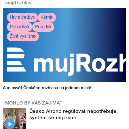
mujRozhlas
Hry a četby
Krimi
Pohádky
Pořady
Živé vysílání
Audiosvět Českého rozhlasu na jednom místě
MOHLO BY VÁS ZAJÍMAT
Česko Airbnb regulovat nepotřebuje,
systém se úspěšně...