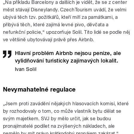
„Na příkladu Barcelony a dalších je vidět, že se z center
měst stávají Disneylandy. CzechTourism uvádí, že velmi
ubývá těch tzv. požitkářů, kteří míří za památkami, a
přibývá těch, které zajímá levné pivo, děvčata a
nefunkční policie,“ upozorňuje Solil. Tito lidé se podle něj
ve většině ubytovávají právě přes Airbnb.
Hlavní problém Airbnb nejsou peníze, ale
vylidňování turisticky zajímavých lokalit.
Ivan Solil
Nevymahatelné regulace
„Jsem proti zavádění nějakých hlasovacích komisí, které
by rozhodovaly o tom, co může vlastník bytu dělat se
svým majetkem. SVJ by mělo určit, jak se budou
pronajímatelé podílet na zvýšených nákladech, ale
nemělo by mít právo krátkodobý pronájem zakázat,“