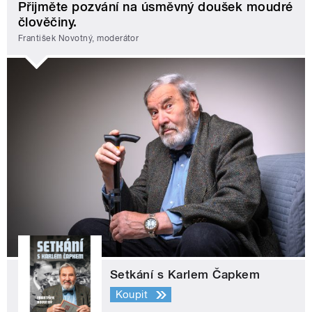
Přijměte pozvání na úsměvný doušek moudré
člověčiny.
František Novotný, moderátor
Setkání s Karlem Čapkem
Koupit