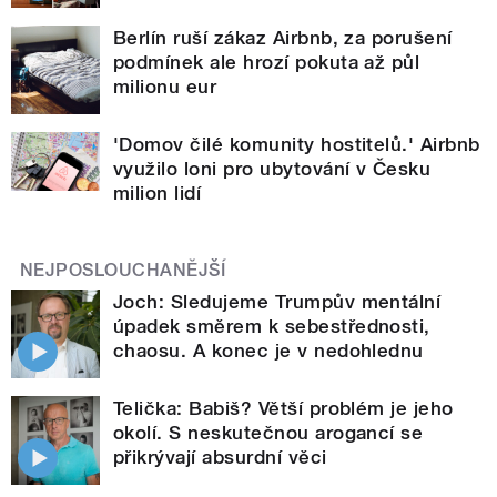
Berlín ruší zákaz Airbnb, za porušení
podmínek ale hrozí pokuta až půl
milionu eur
'Domov čilé komunity hostitelů.' Airbnb
využilo loni pro ubytování v Česku
milion lidí
NEJPOSLOUCHANĚJŠÍ
Joch: Sledujeme Trumpův mentální
úpadek směrem k sebestřednosti,
chaosu. A konec je v nedohlednu
Telička: Babiš? Větší problém je jeho
okolí. S neskutečnou arogancí se
přikrývají absurdní věci