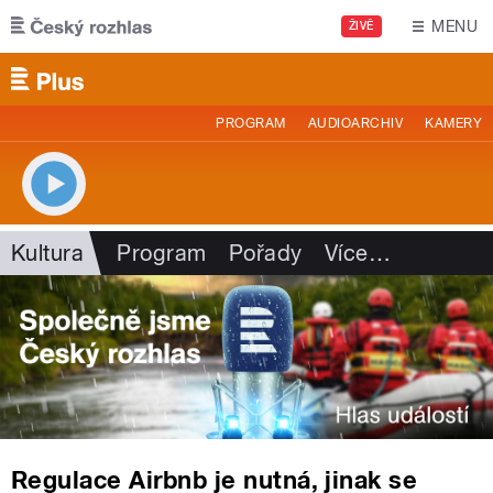
Přejít k hlavnímu obsahu
MENU
ŽIVĚ
PROGRAM
AUDIOARCHIV
KAMERY
Kultura
Program
Pořady
Více
…
Regulace Airbnb je nutná, jinak se