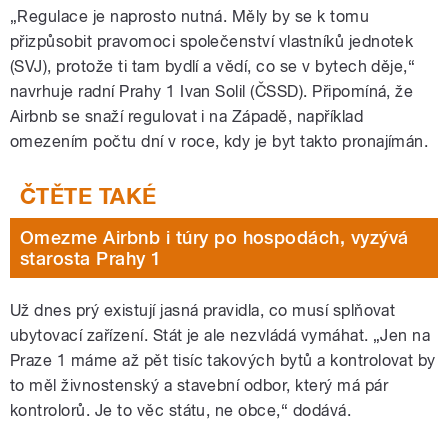
„Regulace je naprosto nutná. Měly by se k tomu
přizpůsobit pravomoci společenství vlastníků jednotek
(SVJ), protože ti tam bydlí a vědí, co se v bytech děje,“
navrhuje radní Prahy 1 Ivan Solil (ČSSD). Připomíná, že
Airbnb se snaží regulovat i na Západě, například
omezením počtu dní v roce, kdy je byt takto pronajímán.
Omezme Airbnb i túry po hospodách, vyzývá
starosta Prahy 1
Už dnes prý existují jasná pravidla, co musí splňovat
ubytovací zařízení. Stát je ale nezvládá vymáhat. „Jen na
Praze 1 máme až pět tisíc takových bytů a kontrolovat by
to měl živnostenský a stavební odbor, který má pár
kontrolorů. Je to věc státu, ne obce,“ dodává.