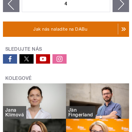
4
n
zí
Jak nás naladíte na DABu
SLEDUJTE NÁS
KOLEGOVÉ
Jana
Jan
Klímová
Fingerland