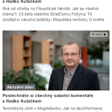
s Radko Kubičkem
Rok od střelby na Filosofické fakultě; Jak se vlastně
máme?; Cíl šéfa vládního StratComu Foltýna; Tři
zlodějíčci vánoční jedličky; Republika nerůstu; O světle
28 minut
Aktuální dění
Poslechněte si všechny sobotní komentáře
s Radko Kubičkem
Teroristický útok v Magdeburku; Jak na dezinformace;