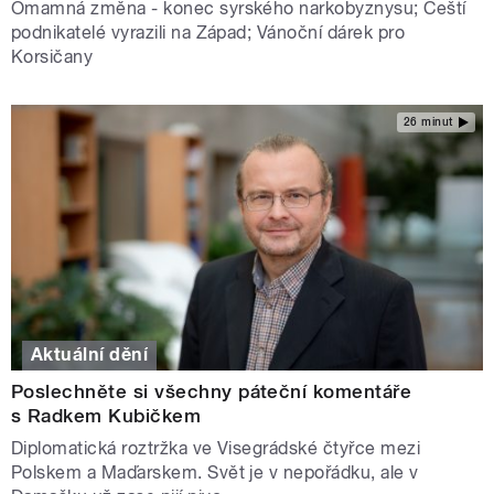
Omamná změna - konec syrského narkobyznysu; Čeští
podnikatelé vyrazili na Západ; Vánoční dárek pro
Korsičany
26 minut
Aktuální dění
Poslechněte si všechny páteční komentáře
s Radkem Kubičkem
Diplomatická roztržka ve Visegrádské čtyřce mezi
Polskem a Maďarskem. Svět je v nepořádku, ale v