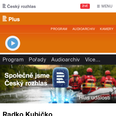
Přejít k hlavnímu obsahu
MENU
ŽIVĚ
PROGRAM
AUDIOARCHIV
KAMERY
Program
Pořady
Audioarchiv
Více
…
Radko Kubičko