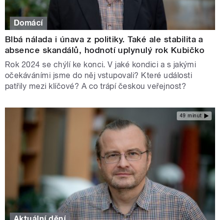
Domácí
Blbá nálada i únava z politiky. Také ale stabilita a
absence skandálů, hodnotí uplynulý rok Kubičko
Rok 2024 se chýlí ke konci. V jaké kondici a s jakými
očekáváními jsme do něj vstupovali? Které události
patřily mezi klíčové? A co trápí českou veřejnost?
49 minut
Aktuální dění