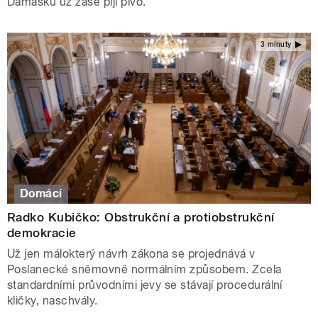
Damašku už zase pijí pivo.
3 minuty
Domácí
Radko Kubičko: Obstrukční a protiobstrukční
demokracie
Už jen málokterý návrh zákona se projednává v
Poslanecké sněmovně normálním způsobem. Zcela
standardními průvodními jevy se stávají procedurální
kličky, naschvály.