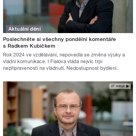
Aktuální dění
Poslechněte si všechny pondělní komentáře
s Radkem Kubičkem
Rok 2024 ve vzdělávání, nepovedla se změna výuky a
vládní komunikace. I Fialova vláda nejvíc trpí
nepřipraveností na vládnutí. Nedostupnost bydlení.
27 minut