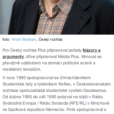
foto:
Khalil Baalbaki
,
Český rozhlas
Pro Český rozhlas Plus připravoval pořady
Názory a
argumenty
, dříve připravoval Média Plus. Věnoval se
převážně událostem na domácí politické scéně a
mediálním tématům.
V roce 1990 spolupracoval se čtrnáctideníkem
Studentské listy a týdeníkem Reflex, v Československém
rozhlase spoluzakládal studentské vysílání Gaudeamus.
Od dubna 1990 do září 1990 pobýval na stáži v Rádiu
Svobodná Evropa / Rádiu Svoboda (RFE/RL) v Mnichově
ve Spolkové republice Německo. Poté spolupracoval s