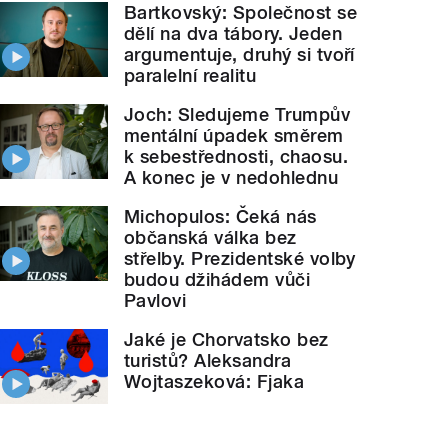
Bartkovský: Společnost se
dělí na dva tábory. Jeden
argumentuje, druhý si tvoří
paralelní realitu
Joch: Sledujeme Trumpův
mentální úpadek směrem
k sebestřednosti, chaosu.
A konec je v nedohlednu
Michopulos: Čeká nás
občanská válka bez
střelby. Prezidentské volby
budou džihádem vůči
Pavlovi
Jaké je Chorvatsko bez
turistů? Aleksandra
Wojtaszeková: Fjaka