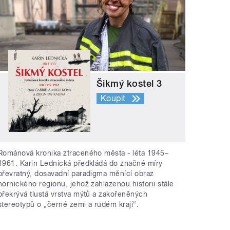
Šikmý kostel 3
Koupit
Románová kronika ztraceného města - léta 1945–
1961. Karin Lednická předkládá do značné míry
převratný, dosavadní paradigma měnící obraz
hornického regionu, jehož zahlazenou historii stále
překrývá tlustá vrstva mýtů a zakořeněných
stereotypů o „černé zemi a rudém kraji“.