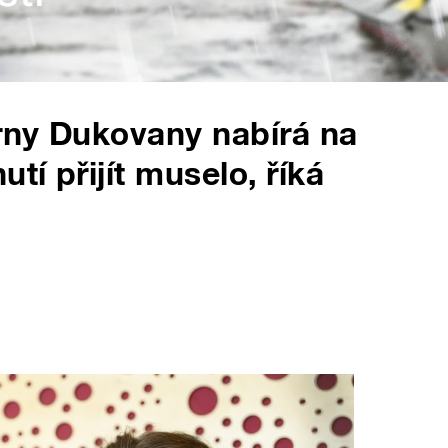
árny Dukovany nabírá na
í přijít muselo, říká