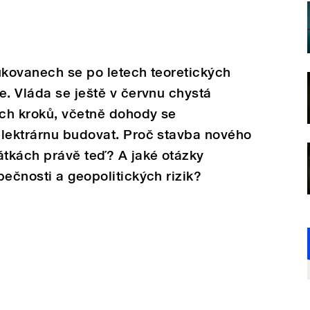
ukovanech se po letech teoretických
e. Vláda se ještě v červnu chystá
ých kroků, včetně dohody se
elektrárnu budovat. Proč stavba nového
átkách právě teď? A jaké otázky
pečnosti a geopolitických rizik?