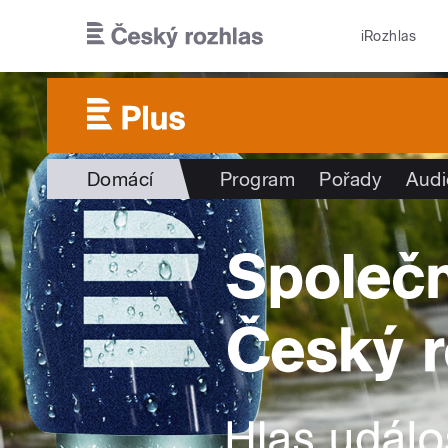
Přejít k hlavnímu obsahu
iRozhlas
Domácí
Program
Pořady
Audi