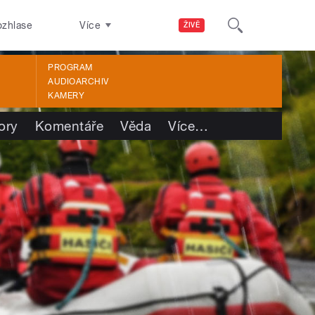
ozhlase
Více
ŽIVĚ
PROGRAM
AUDIOARCHIV
KAMERY
ory
Komentáře
Věda
Více
…