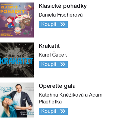
Klasické pohádky
Daniela Fischerová
Koupit
Krakatit
Karel Čapek
Koupit
Operette gala
Kateřina Kněžíková a Adam
Plachetka
Koupit