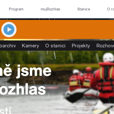
Program
mujRozhlas
Stanice
O r
oarchiv
Kamery
O stanici
Projekty
Rozhov