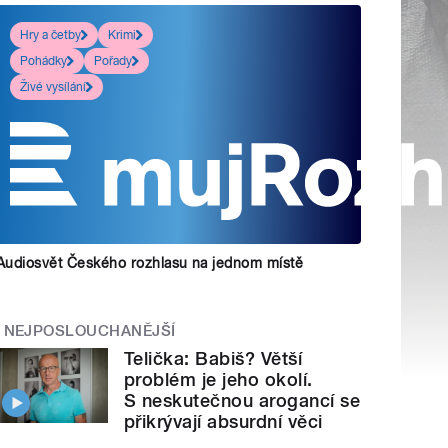
Hry a četby
Krimi
Pohádky
Pořady
Živé vysílání
Audiosvět Českého rozhlasu na jednom místě
NEJPOSLOUCHANĚJŠÍ
Telička: Babiš? Větší
problém je jeho okolí.
S neskutečnou arogancí se
přikrývají absurdní věci