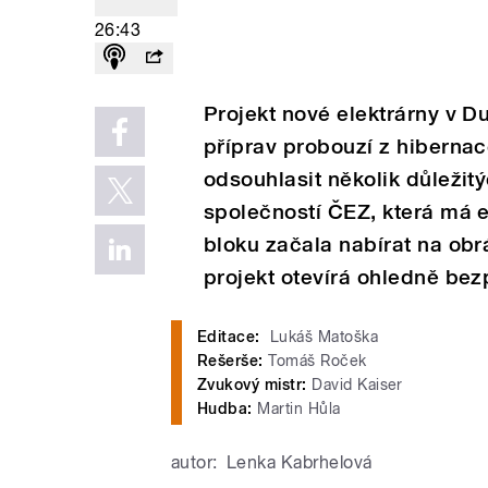
26:43
Projekt nové elektrárny v D
příprav probouzí z hibernac
odsouhlasit několik důležit
společností ČEZ, která má 
bloku začala nabírat na obr
projekt otevírá ohledně bez
Editace:
Lukáš Matoška
Rešerše:
Tomáš Roček
Zvukový mistr:
David Kaiser
Hudba:
Martin Hůla
autor:
Lenka Kabrhelová