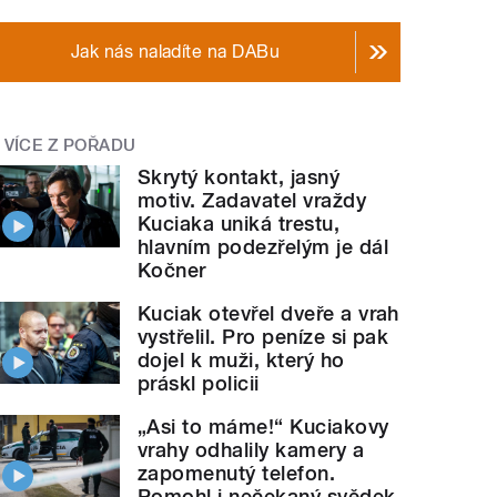
Jak nás naladíte na DABu
VÍCE Z POŘADU
Skrytý kontakt, jasný
motiv. Zadavatel vraždy
Kuciaka uniká trestu,
hlavním podezřelým je dál
Kočner
Kuciak otevřel dveře a vrah
vystřelil. Pro peníze si pak
dojel k muži, který ho
práskl policii
„Asi to máme!“ Kuciakovy
vrahy odhalily kamery a
zapomenutý telefon.
Pomohl i nečekaný svědek