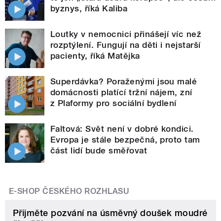
byznys, říká Kaliba
Loutky v nemocnici přinášejí víc než
rozptýlení. Fungují na děti i nejstarší
pacienty, říká Matějka
Superdávka? Poraženými jsou malé
domácnosti platící tržní nájem, zní
z Plaformy pro sociální bydlení
Faltová: Svět není v dobré kondici.
Evropa je stále bezpečná, proto tam
část lidí bude směřovat
E-SHOP ČESKÉHO ROZHLASU
Přijměte pozvání na úsměvný doušek moudré