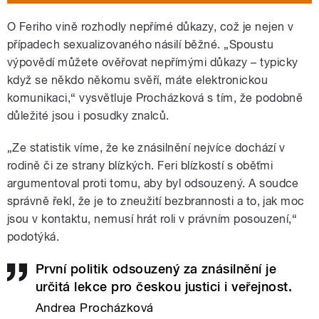
O Feriho vině rozhodly nepřímé důkazy, což je nejen v
případech sexualizovaného násilí běžné. „Spoustu
výpovědí můžete ověřovat nepřímými důkazy – typicky
když se někdo někomu svěří, máte elektronickou
komunikaci,“ vysvětluje Procházková s tím, že podobně
důležité jsou i posudky znalců.
„Ze statistik víme, že ke znásilnění nejvíce dochází v
rodině či ze strany blízkých. Feri blízkostí s oběťmi
argumentoval proti tomu, aby byl odsouzený. A soudce
správně řekl, že je to zneužití bezbrannosti a to, jak moc
jsou v kontaktu, nemusí hrát roli v právním posouzení,“
podotýká.
První politik odsouzený za znásilnění je
určitá lekce pro českou justici i veřejnost.
Andrea Procházková