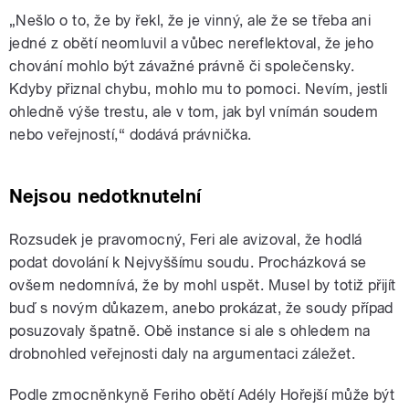
„Nešlo o to, že by řekl, že je vinný, ale že se třeba ani
jedné z obětí neomluvil a vůbec nereflektoval, že jeho
chování mohlo být závažné právně či společensky.
Kdyby přiznal chybu, mohlo mu to pomoci. Nevím, jestli
ohledně výše trestu, ale v tom, jak byl vnímán soudem
nebo veřejností,“ dodává právnička.
Nejsou nedotknutelní
Rozsudek je pravomocný, Feri ale avizoval, že hodlá
podat dovolání k Nejvyššímu soudu. Procházková se
ovšem nedomnívá, že by mohl uspět. Musel by totiž přijít
buď s novým důkazem, anebo prokázat, že soudy případ
posuzovaly špatně. Obě instance si ale s ohledem na
drobnohled veřejnosti daly na argumentaci záležet.
Podle zmocněnkyně Feriho obětí Adély Hořejší může být