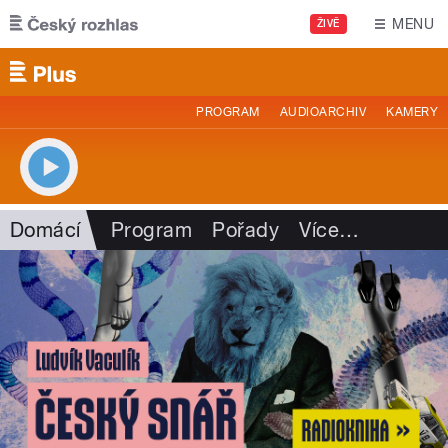
Přejít k hlavnímu obsahu
MENU
ŽIVĚ
PROGRAM
AUDIOARCHIV
KAMERY
Domácí
Program
Pořady
Více
…