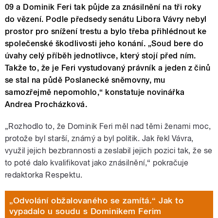
09 a Dominik Feri tak půjde za znásilnění na tři roky
do vězení. Podle předsedy senátu Libora Vávry nebyl
prostor pro snížení trestu a bylo třeba přihlédnout ke
společenské škodlivosti jeho konání. „Soud bere do
úvahy celý příběh jednotlivce, který stojí před ním.
Takže to, že je Feri vystudovaný právník a jeden z činů
se stal na půdě Poslanecké sněmovny, mu
samozřejmě nepomohlo,“ konstatuje novinářka
Andrea Procházková.
„Rozhodlo to, že Dominik Feri měl nad těmi ženami moc,
protože byl starší, známý a byl politik. Jak řekl Vávra,
využil jejich bezbrannosti a zeslabil jejich pozici tak, že se
to poté dalo kvalifikovat jako znásilnění,“ pokračuje
redaktorka Respektu.
„Odvolání obžalovaného se zamítá.“ Jak to
vypadalo u soudu s Dominikem Ferim