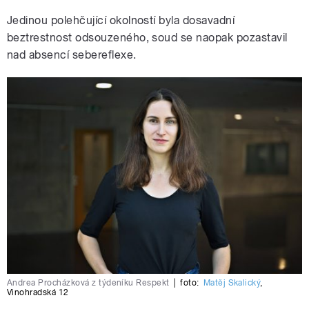
Jedinou polehčující okolností byla dosavadní
beztrestnost odsouzeného, soud se naopak pozastavil
nad absencí sebereflexe.
Andrea Procházková z týdeníku Respekt
|
foto:
Matěj Skalický
,
Vinohradská 12