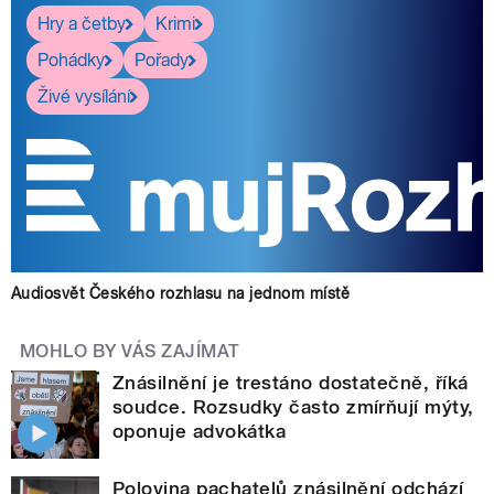
Hry a četby
Krimi
Pohádky
Pořady
Živé vysílání
Audiosvět Českého rozhlasu na jednom místě
MOHLO BY VÁS ZAJÍMAT
Znásilnění je trestáno dostatečně, říká
soudce. Rozsudky často zmírňují mýty,
oponuje advokátka
Polovina pachatelů znásilnění odchází