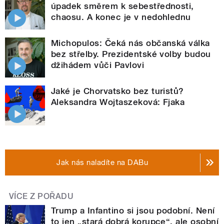
úpadek směrem k sebestřednosti,
chaosu. A konec je v nedohlednu
Michopulos: Čeká nás občanská válka
bez střelby. Prezidentské volby budou
džihádem vůči Pavlovi
Jaké je Chorvatsko bez turistů?
Aleksandra Wojtaszeková: Fjaka
Jak nás naladíte na DABu
VÍCE Z POŘADU
Trump a Infantino si jsou podobní. Není
to jen „stará dobrá korupce“, ale osobní