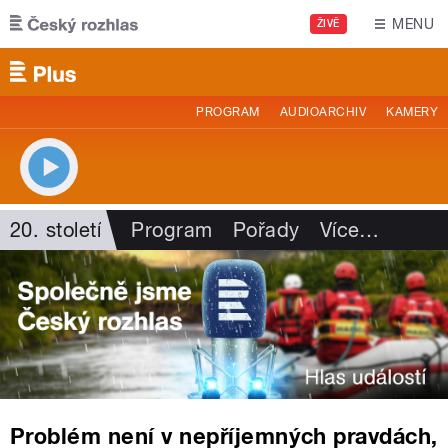
Přejít k hlavnímu obsahu
MENU
ŽIVĚ
PROGRAM
AUDIOARCHIV
KAMERY
20. století
Program
Pořady
Více
…
Problém není v nepříjemných pravdách,