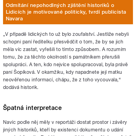
Odmítání nepohodlných zjištění historiků o
Lidicích je motivované politicky, tvrdí publicista
Navara
„V případě lidických to už bylo zoufalství. Jestliže nebyli
schopni paní ředitelku přesvědčit o tom, že by se jich
měla víc zastat, vyřešili to tímto způsobem. A rozumím
tomu, že za těchto okolností s památníkem přerušili
spolupráci. A ten, kdo nejvíce spolupracoval, byla právě
paní Šopíková. V okamžiku, kdy napadnete její matku
neověřenou informací, chápu, že z toho vycouvala,“
dodává historik.
Špatná interpretace
Navíc podle něj měly v reportáži dostat prostor i závěry
jiných historiků, kteří by existenci dokumentu o udání