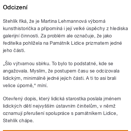
Odcizení
Stehlík říká, že je Martina Lehmannová výborná
kunsthistorička a připomíná i její velké úspěchy z hlediska
galerijní činnosti. Za problém ale označuje, že jako
ředitelka pohlížela na Památník Lidice prizmatem jedné
jeho části.
„Šlo výtvarnou sbírku. To bylo to podstatné, kde se
angažovala. Myslím, že postupem času se odcizovala
lidickým, minimálně jedné jejich části. A ti to asi brali
velice úporně,“ míní.
Otevřený dopis, který lidická starostka poslala jménem
lidických dětí nejvyšším ústavním činitelům, v němž
oznamují přerušení spolupráce s památníkem Lidice,
Stehlík chápe.