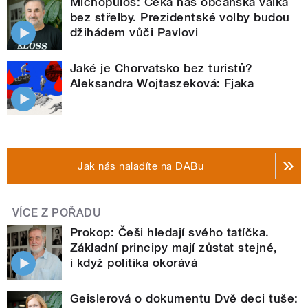
Michopulos: Čeká nás občanská válka
bez střelby. Prezidentské volby budou
džihádem vůči Pavlovi
Jaké je Chorvatsko bez turistů?
Aleksandra Wojtaszeková: Fjaka
Jak nás naladíte na DABu
VÍCE Z POŘADU
Prokop: Češi hledají svého tatíčka.
Základní principy mají zůstat stejné,
i když politika okorává
Geislerová o dokumentu Dvě deci tuše: