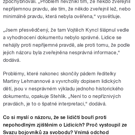
zpochybňovali. „Problém nevznikl tím, že někdo zveřejnil
nepříjemnou pravdu, ale tím, že někdo zveřejnil lež, nebo
minimálně pravdu, která nebyla ověřena,“ vysvětluje.
„Jsem přesvědčený, že tam Vojtěch Kyncl šlápnul vedle
a vyhodnocení dokumentu nebylo správné. Lidice se
nehájily proti nepříjemné pravdě, ale proti tomu, že podle
jejich názoru byla zveřejněna nesprávná informace,“
dodává.
Problémy, které nakonec skončily pádem ředitelky
Martiny Lehmannové a vyvrcholily dopisem lidických
dětí, jsou v nesprávném výkladu jednoho historického
dokumentu, opakuje Stehlík. „Není to o nepříznivých
pravdách, je to o špatné interpretaci,“ dodává.
Co si myslí o názoru, že se lidičtí bouří proti
nepohodlným zjištěním o Lidicích? Proč vystoupil ze
Svazu bojovníků za svobodu? Vnímá odchod