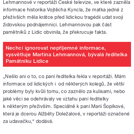
Lehmannové v reportáži České televize, ve které zazněla
informace historika Vojtěcha Kyncla, že matka jedné z
přeživších měla krátce před lidickou tragédii udat svoji
židovskou podnájemnici. Lehmannovou pak část
pamětníků z Lidic obvinila, že překrucuje fakta.
Nechci ignorovat nepříjemné informace,
vysvětluje Martina Lehmannová, bývalá ředitelka
Památníku Lidice
„Nešlo ani o to, co paní ředitelka řekla v reportáži. Mám
informace od lidických i od některých kolegů, že větší
problémy byly kvůli tomu, co zaznělo za kulisami, nebo
jaké věci se odehrávaly ve vztahu paní ředitelky
k některým přeživším. Speciálně k paní Marii Šopíkové,
která je dcerou Alžběty Doležalové, v reportáži označené
za udavačku,“ dodává.