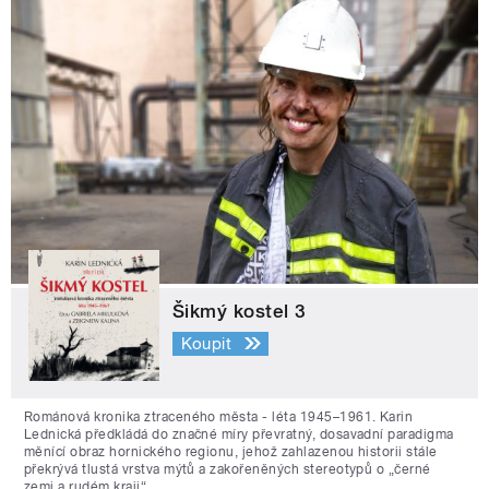
Šikmý kostel 3
Koupit
Románová kronika ztraceného města - léta 1945–1961. Karin
Lednická předkládá do značné míry převratný, dosavadní paradigma
měnící obraz hornického regionu, jehož zahlazenou historii stále
překrývá tlustá vrstva mýtů a zakořeněných stereotypů o „černé
zemi a rudém kraji“.