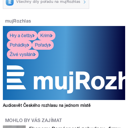
Všechny díly pořadu na mujRozhlas
mujRozhlas
Hry a četby
Krimi
Pohádky
Pořady
Živé vysílání
Audiosvět Českého rozhlasu na jednom místě
MOHLO BY VÁS ZAJÍMAT