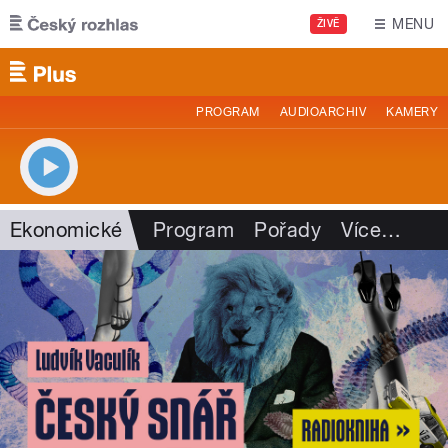
Přejít k hlavnímu obsahu
MENU
ŽIVĚ
PROGRAM
AUDIOARCHIV
KAMERY
Ekonomické
Program
Pořady
Více
…