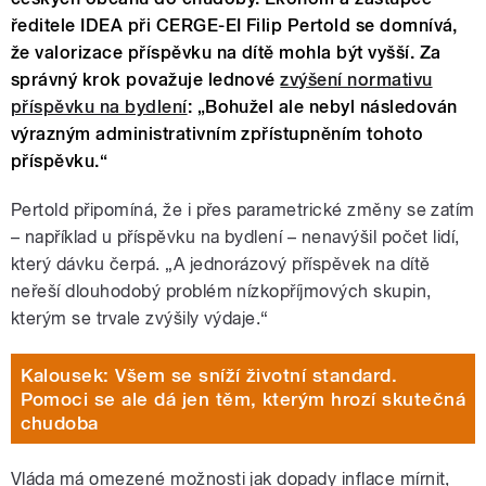
ředitele IDEA při CERGE-EI Filip Pertold se domnívá,
že valorizace příspěvku na dítě mohla být vyšší. Za
správný krok považuje lednové
zvýšení normativu
příspěvku na bydlení
: „Bohužel ale nebyl následován
výrazným administrativním zpřístupněním tohoto
příspěvku.“
Pertold připomíná, že i přes parametrické změny se zatím
– například u příspěvku na bydlení – nenavýšil počet lidí,
který dávku čerpá. „A jednorázový příspěvek na dítě
neřeší dlouhodobý problém nízkopříjmových skupin,
kterým se trvale zvýšily výdaje.“
Kalousek: Všem se sníží životní standard.
Pomoci se ale dá jen těm, kterým hrozí skutečná
chudoba
Vláda má omezené možnosti jak dopady inflace mírnit,