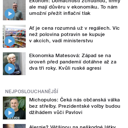
Ekonom: Domácnosti zchudnou, firmy
ale mají důvěru v ekonomiku. To nám
umožní přežít inflační tlak
Ať je cena rozumná už v regálech. Víc
než polovina potravin se kupuje
v akcích, vadí ministerstvu
Ekonomka Matesová: Západ se na
úroveň před pandemií dotáhne až za
dva tři roky. Kvůli ruské agresi
NEJPOSLOUCHANĚJŠÍ
Michopulos: Čeká nás občanská válka
bez střelby. Prezidentské volby budou
džihádem vůči Pavlovi
Alergie? Většinou na neškodné látky,