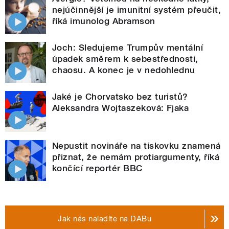
nejúčinnější je imunitní systém přeučit,
říká imunolog Abramson
Joch: Sledujeme Trumpův mentální
úpadek směrem k sebestřednosti,
chaosu. A konec je v nedohlednu
Jaké je Chorvatsko bez turistů?
Aleksandra Wojtaszeková: Fjaka
Nepustit novináře na tiskovku znamená
přiznat, že nemám protiargumenty, říká
končící reportér BBC
Jak nás naladíte na DABu