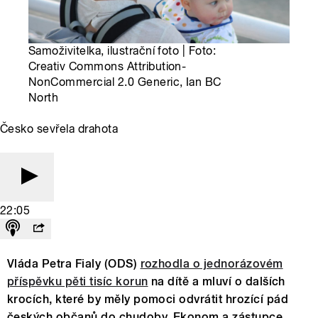
Samoživitelka, ilustrační foto | Foto:
Creativ Commons Attribution-
NonCommercial 2.0 Generic, Ian BC
North
Česko sevřela drahota
22:05
Vláda Petra Fialy (ODS)
rozhodla o jednorázovém
příspěvku pěti tisíc korun
na dítě a mluví o dalších
krocích, které by měly pomoci odvrátit hrozící pád
českých občanů do chudoby. Ekonom a zástupce