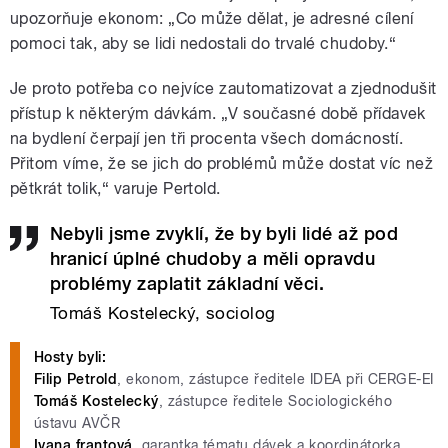
upozorňuje ekonom: „Co může dělat, je adresné cílení
pomoci tak, aby se lidi nedostali do trvalé chudoby.“
Je proto potřeba co nejvíce zautomatizovat a zjednodušit
přístup k některým dávkám. „V současné době přídavek
na bydlení čerpají jen tři procenta všech domácností.
Přitom víme, že se jich do problémů může dostat víc než
pětkrát tolik,“ varuje Pertold.
Nebyli jsme zvyklí, že by byli lidé až pod
hranicí úplné chudoby a měli opravdu
problémy zaplatit základní věci.
Tomáš Kostelecký, sociolog
Hosty byli:
Filip Petrold
, ekonom, zástupce ředitele IDEA při CERGE-EI
Tomáš Kostelecký
, zástupce ředitele Sociologického
ústavu AVČR
Ivana frantová
, garantka tématu dávek a koordinátorka