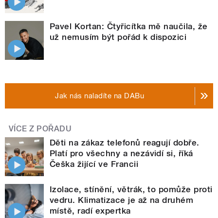
Pavel Kortan: Čtyřicítka mě naučila, že
už nemusím být pořád k dispozici
Jak nás naladíte na DABu
VÍCE Z POŘADU
Děti na zákaz telefonů reagují dobře.
Platí pro všechny a nezávidí si, říká
Češka žijící ve Francii
Izolace, stínění, větrák, to pomůže proti
vedru. Klimatizace je až na druhém
místě, radí expertka