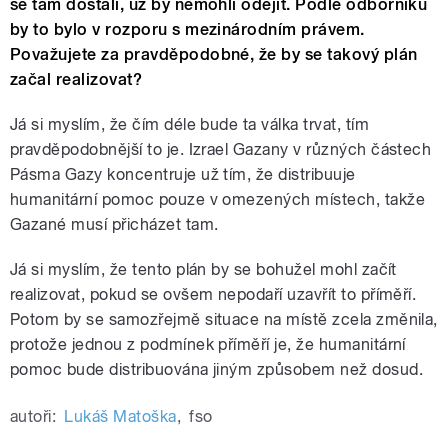
se tam dostali, už by nemohli odejít. Podle odborníků
by to bylo v rozporu s mezinárodním právem.
Považujete za pravděpodobné, že by se takový plán
začal realizovat?
Já si myslím, že čím déle bude ta válka trvat, tím
pravděpodobnější to je. Izrael Gazany v různých částech
Pásma Gazy koncentruje už tím, že distribuuje
humanitární pomoc pouze v omezených místech, takže
Gazané musí přicházet tam.
Já si myslím, že tento plán by se bohužel mohl začít
realizovat, pokud se ovšem nepodaří uzavřít to příměří.
Potom by se samozřejmě situace na místě zcela změnila,
protože jednou z podmínek příměří je, že humanitární
pomoc bude distribuována jiným způsobem než dosud.
autoři:
Lukáš Matoška
,
fso