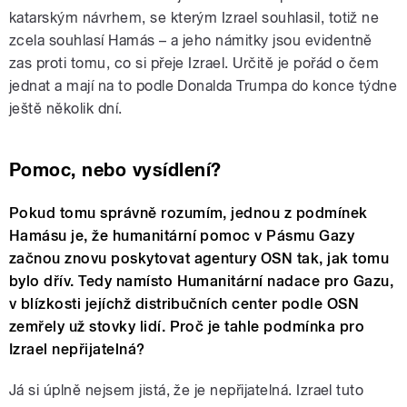
katarským návrhem, se kterým Izrael souhlasil, totiž ne
zcela souhlasí Hamás – a jeho námitky jsou evidentně
zas proti tomu, co si přeje Izrael. Určitě je pořád o čem
jednat a mají na to podle Donalda Trumpa do konce týdne
ještě několik dní.
Pomoc, nebo vysídlení?
Pokud tomu správně rozumím, jednou z podmínek
Hamásu je, že humanitární pomoc v Pásmu Gazy
začnou znovu poskytovat agentury OSN tak, jak tomu
bylo dřív. Tedy namísto
Humanitární nadace pro Gazu
,
v blízkosti jejíchž distribučních center podle OSN
zemřely už stovky lidí. Proč je tahle podmínka pro
Izrael nepřijatelná?
Já si úplně nejsem jistá, že je nepřijatelná. Izrael tuto