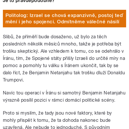
Je to pravděpodobné?
Politolog: Izrael se chová expanzivně, postoj teď
mění i jeho spojenci. Odmítněme válečné násilí
Slibů, že příměří bude dosaženo, už bylo za těch
posledních několik měsíců mnoho, takže je potřeba být
trošku skeptický. Ale vzhledem k tomu, co se odehrálo v
Íránu, tím, že Spojené státy přišly Izraeli do určité míry na
pomoc a pomohly tu válku s Íránem ukončit, tak by se
dalo říct, že Benjamin Netanjahu tak trošku dluží Donaldu
Trumpovi.
Navíc tou operací v Íránu si samotný Benjamin Netanjahu
výrazně posílil pozici v rámci domácí politické scény.
Proto si myslím, že tady jsou nové faktory, které by
mohly přispět k tomu, že ta dohoda nakonec bude
uzavřená. Ale nebude to jednoduché. S původním