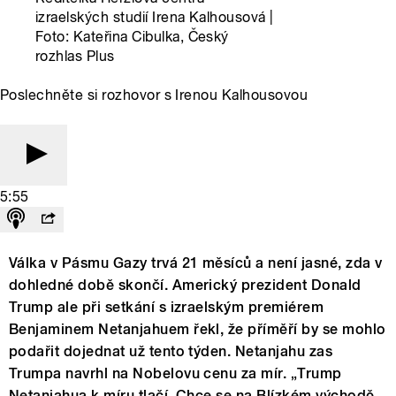
izraelských studií Irena Kalhousová |
Foto: Kateřina Cibulka, Český
rozhlas Plus
Poslechněte si rozhovor s Irenou Kalhousovou
5:55
Válka v Pásmu Gazy trvá 21 měsíců a není jasné, zda v
dohledné době skončí. Americký prezident Donald
Trump ale při setkání s izraelským premiérem
Benjaminem Netanjahuem řekl, že příměří by se mohlo
podařit dojednat už tento týden. Netanjahu zas
Trumpa navrhl na Nobelovu cenu za mír. „Trump
Netanjahua k míru tlačí. Chce se na Blízkém východě