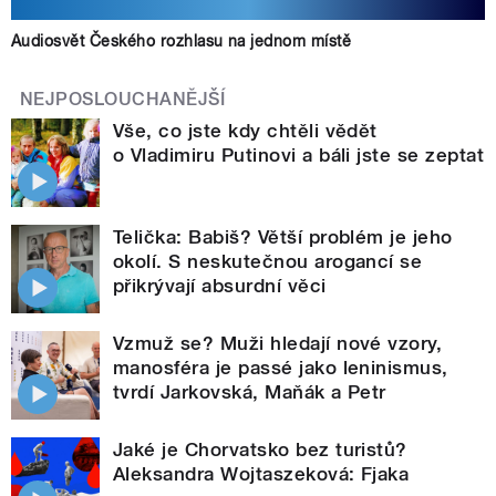
Audiosvět Českého rozhlasu na jednom místě
NEJPOSLOUCHANĚJŠÍ
Vše, co jste kdy chtěli vědět
o Vladimiru Putinovi a báli jste se zeptat
Telička: Babiš? Větší problém je jeho
okolí. S neskutečnou arogancí se
přikrývají absurdní věci
Vzmuž se? Muži hledají nové vzory,
manosféra je passé jako leninismus,
tvrdí Jarkovská, Maňák a Petr
Jaké je Chorvatsko bez turistů?
Aleksandra Wojtaszeková: Fjaka