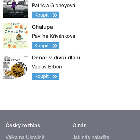
Patricia Gibneyová
Koupit
Chalupa
Pavlína Křivánková
Koupit
Denár v dívčí dlani
Václav Erben
Koupit
Český rozhlas
O nás
Válka na Ukrajině
Jak nás naladíte