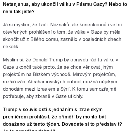
Netanjahua, aby ukončil válku v Pásmu Gazy? Nebo to
není tak jisté?
Já si myslím, že tlačí. Náznaků, ale koneckonců i velmi
otevřených prohlášení o tom, že válka v Gaze by měla
skončit už z Bílého domu, zaznělo v posledních dnech
několik.
Myslím si, že Donald Trump by opravdu rád tu válku v
Gaze ukončil také proto, že se chce věnovat jiným
projektům na Blízkém východě. Mírovým projektům,
rozšiřování Abrahamovských dohod, možná nějakým
dohodám mezi Izraelem a Sýrií. K tomu samozřejmě
potřebuje, aby zbraně v Gaze utichly.
Trump v souvislosti s jednáním s izraelským
premiérem prohlásil, že příměří by mohlo být
dosaženo už tento týden. Dovedete si to představit?