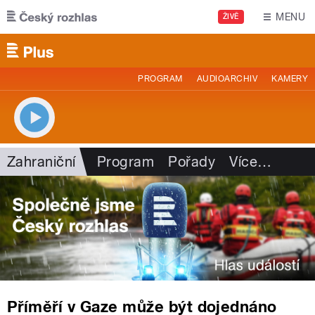
Přejít k hlavnímu obsahu
MENU
ŽIVĚ
PROGRAM
AUDIOARCHIV
KAMERY
Zahraniční
Program
Pořady
Více
…
Příměří v Gaze může být dojednáno