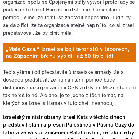
organizaci spolu se Spojenými státy vytvořil proto, aby se
podařilo obcházet Hamás při distribuci humanitární
pomoci. Víme, že tomu se zabránit nepodařilo. Tudíž by
se dalo říct, že ta organizace stejně neplní to, co si Izrael
představoval, že by plnit měla.
„Malá Gaza.“ Izrael se bojí teroristů v táborech,
na Západním břehu vysídlil už 50 tisíc lidí
Teď slyšíme i od představitelů izraelské armády, že si
dovedou představit, že humanitární pomoc bude
distribuována organizacemi OSN a dalšími. Možná to není
tak neřešitelné. Ale ano, je to jedno z těch témat, na
kterých se Izrael a Hamás v tuto chvíli neshodují.
Izraelský ministr obrany Izrael Katz v těchto dnech
představil plán na přesun Palestinců v Pásmu Gazy do
tábora ve válkou zničeném Rafahu s tím, že jakmile by