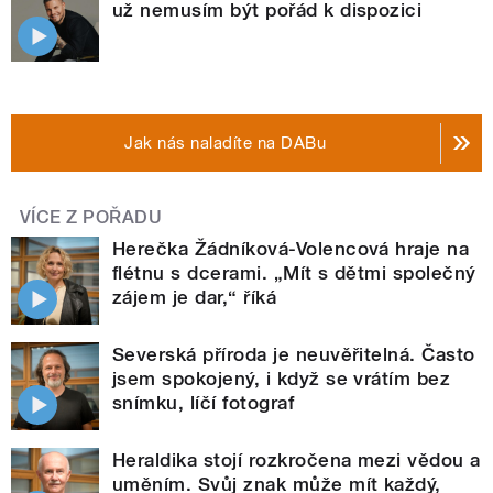
už nemusím být pořád k dispozici
Jak nás naladíte na DABu
VÍCE Z POŘADU
Herečka Žádníková-Volencová hraje na
flétnu s dcerami. „Mít s dětmi společný
zájem je dar,“ říká
Severská příroda je neuvěřitelná. Často
jsem spokojený, i když se vrátím bez
snímku, líčí fotograf
Heraldika stojí rozkročena mezi vědou a
uměním. Svůj znak může mít každý,