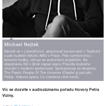
Michael Nejtek
Narodil se v Litoměřicích, absolvoval konzervatoř v Teplicích
a pak hudební fakultu AMU v Praze. Píše symfonickou i
komorní hudbu, věnuje se scénickým projektům. Na
objednávku ND v Brně napsal operu Pravidla slušného
chování v moderní společnosti. Spolupracuje se skupinou
The Plastic People Of The Universe (Obešel já polí pět,
Pašije, Vlaková opera, Co znamená vésti koně).
Víc se dozvíte v audiozáznamu pořadu Hovory Petra
Viziny.