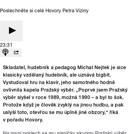
Poslechněte si celé Hovory Petra Viziny
23:31
Skladatel, hudebník a pedagog Michal Nejtek je sice
klasicky vzdělaný hudebník, ale uznává bigbít.
Vystudoval hru na klavír, jeho samotného hodně
ovlivnila kapela Pražský výběr. „Poprvé jsem Pražský
výběr slyšel v roce 1989, možná 1990 – a byl to šok.
Protože když je člověk zvyklý na jinou hudbu, a pak
uslyší toto, otevřou se mu úplně jiné obzory,“ říká
v pořadu Hovory.
Na první poslech se mu písníčky skupiny Pražský výběr