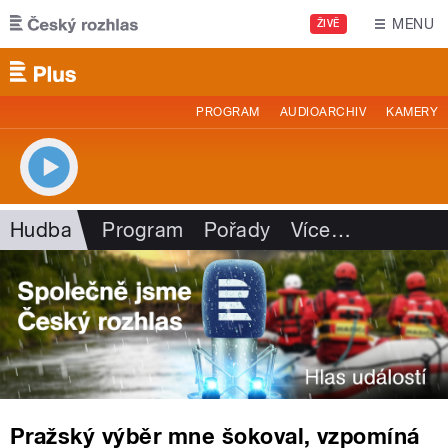
Přejít k hlavnímu obsahu
MENU
ŽIVĚ
PROGRAM
AUDIOARCHIV
KAMERY
Hudba
Program
Pořady
Více
…
Pražský výběr mne šokoval, vzpomíná