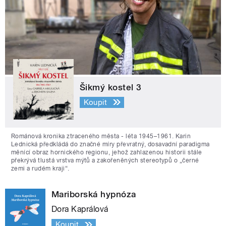
Šikmý kostel 3
Koupit
Románová kronika ztraceného města - léta 1945–1961. Karin
Lednická předkládá do značné míry převratný, dosavadní paradigma
měnící obraz hornického regionu, jehož zahlazenou historii stále
překrývá tlustá vrstva mýtů a zakořeněných stereotypů o „černé
zemi a rudém kraji“.
Mariborská hypnóza
Dora Kaprálová
Koupit