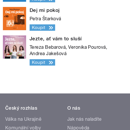
Dej mi pokoj
Petra Štarková
Koupit
Jezte, ať vám to sluší
Tereza Bebarová, Veronika Pourová,
Andrea Jakešová
Koupit
Český rozhlas
O nás
Válka na Ukrajině
Jak nás naladíte
Komunální volby
Nápověda