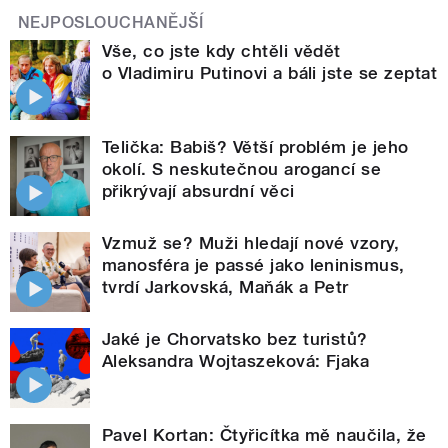
NEJPOSLOUCHANĚJŠÍ
Vše, co jste kdy chtěli vědět
o Vladimiru Putinovi a báli jste se zeptat
Telička: Babiš? Větší problém je jeho
okolí. S neskutečnou arogancí se
přikrývají absurdní věci
Vzmuž se? Muži hledají nové vzory,
manosféra je passé jako leninismus,
tvrdí Jarkovská, Maňák a Petr
Jaké je Chorvatsko bez turistů?
Aleksandra Wojtaszeková: Fjaka
Pavel Kortan: Čtyřicítka mě naučila, že