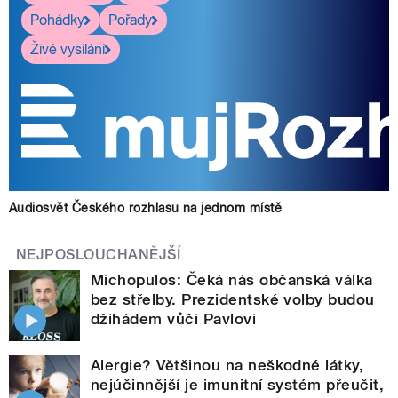
Pohádky
Pořady
Živé vysílání
Audiosvět Českého rozhlasu na jednom místě
NEJPOSLOUCHANĚJŠÍ
Michopulos: Čeká nás občanská válka
bez střelby. Prezidentské volby budou
džihádem vůči Pavlovi
Alergie? Většinou na neškodné látky,
nejúčinnější je imunitní systém přeučit,