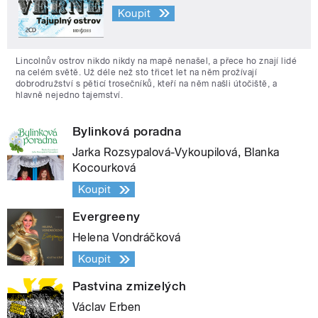
Koupit
Lincolnův ostrov nikdo nikdy na mapě nenašel, a přece ho znají lidé
na celém světě. Už déle než sto třicet let na něm prožívají
dobrodružství s pěticí trosečníků, kteří na něm našli útočiště, a
hlavně nejedno tajemství.
Bylinková poradna
Jarka Rozsypalová-Vykoupilová, Blanka
Kocourková
Koupit
Evergreeny
Helena Vondráčková
Koupit
Pastvina zmizelých
Václav Erben