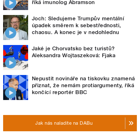
říká imunolog Abramson
Joch: Sledujeme Trumpův mentální
úpadek směrem k sebestřednosti,
chaosu. A konec je v nedohlednu
Jaké je Chorvatsko bez turistů?
Aleksandra Wojtaszeková: Fjaka
Nepustit novináře na tiskovku znamená
přiznat, že nemám protiargumenty, říká
končící reportér BBC
Jak nás naladíte na DABu