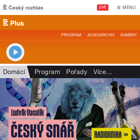
Přejít k hlavnímu obsahu
MENU
ŽIVĚ
PROGRAM
AUDIOARCHIV
KAMERY
Domácí
Program
Pořady
Více
…