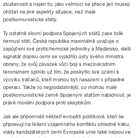
zkušenosti a nejen to, jako velmoci se přece jen musejí
ohlížet na jiné aspekty situace, než malé
postkomunistické státy.
Ty ostatně slovní podpora Spojených států zase tolik
nemusí stát. Česká republika maximálně uvažuje o
zapůjčení své protichemické jednotky a Maďarsko, další
signatář dopisu osmi se vyjádřilo ústy svého ministra
obrany, že svůj závazek vůči boji s mezinárodním
terorismem splnilo už tím, že poskytlo své území k
výcviku Iráčanů, kteří mohou být nasazeni v případné
operaci. Takže to nejpodstatnější, co mohou malé
postkomunistické země Spojeným státům nabídnout, je
právě morální podpora proti skeptikům.
Jak ale připomněli někteří evropští politikové, kteří se
připravují na řešení vzájemného konfliktu ohledně Iráku,
vlády kandidátských zemí Evropské unie také nejsou ve