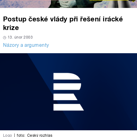
Postup české vlády při řešení irácké
krize
13. únor 2003
Názory a argumenty
Logo
|
foto:
Český rozhlas