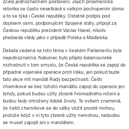
zcela jednoznačném postavení. Jejich proamerická
rétorika se často nesetkává s velkým pochopením doma
a to se týká i České republiky. Ostatně podpis pod
dopisem osmi, podporujícím Spojené státy, připojil za
Českou republiku prezident Václav Havel, nikoliv
předseda vlády jako v případě Polska a Maďarska.
Debata vedená na toto téma v českém Parlamentu byla
nejednoznačná. Nakonec bylo přijato šalamounské
rozhodnutí v tom smyslu, že Česká republika se zapojí do
případné vojenské operace proti Iráku, jen pokud bude
tato akce mít mandát Rady bezpečnosti. Čeští
chemikové se bez tohoto mandátu zapojí do operace jen
tehdy, pokud budou užity zbraně hromadného ničení a
budou tedy ohroženy lidské životy. To ovšem znamená,
že čeští chemikové se do války vložit prostě mohou,
protože když v ní tyto zbraně užity nemohou, nebudou
se muset zapojit ani s mandátem.