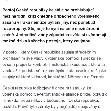
Postoj České republiky ke stále se prohlubující
mezinárodní krizi ohledně případného vojenského
zásahu v Iráku nemůže být ani jiný, než poněkud
rozporuplný. Stejné je to nyní na celé mezinárodní
scéně. Jednotlivé vlády západního světa si uvědomují
možná rizika každého postoje, který zaujmou.
V postoji, který Česká republika zaujala středečním
prohlášením své vlády k vojenské pomoci Turecku se
ovšem projevila konkrétní historická zkušenost, která tu
vedla až k podstatně rozumnějšímu stanovisku, než jaké
zaujaly některé velmoci, konkrétně Německo a Francie.
Česká republika totiž zjevně chce mít záruky, že
vojenská pomoc Severoatlantické aliance přijde, pokud o
ní někdo, třeba někdy v budoucnu i Česká republika,
požádá. Právě tyto záruky byly nejčastěji spojovány s