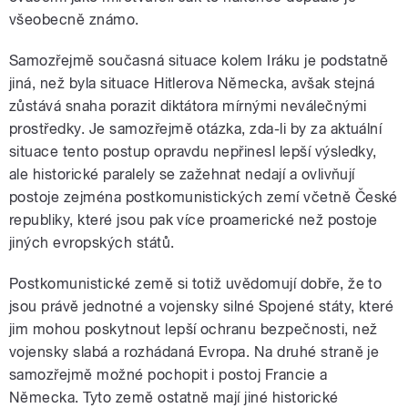
všeobecně známo.
Samozřejmě současná situace kolem Iráku je podstatně
jiná, než byla situace Hitlerova Německa, avšak stejná
zůstává snaha porazit diktátora mírnými neválečnými
prostředky. Je samozřejmě otázka, zda-li by za aktuální
situace tento postup opravdu nepřinesl lepší výsledky,
ale historické paralely se zažehnat nedají a ovlivňují
postoje zejména postkomunistických zemí včetně České
republiky, které jsou pak více proamerické než postoje
jiných evropských států.
Postkomunistické země si totiž uvědomují dobře, že to
jsou právě jednotné a vojensky silné Spojené státy, které
jim mohou poskytnout lepší ochranu bezpečnosti, než
vojensky slabá a rozhádaná Evropa. Na druhé straně je
samozřejmě možné pochopit i postoj Francie a
Německa. Tyto země ostatně mají jiné historické