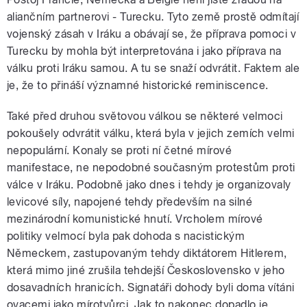
aliančním partnerovi - Turecku. Tyto země prostě odmítají
vojenský zásah v Iráku a obávají se, že příprava pomoci v
Turecku by mohla být interpretována i jako příprava na
válku proti Iráku samou. A tu se snaží odvrátit. Faktem ale
je, že to přináší významné historické reminiscence.
Také před druhou světovou válkou se některé velmoci
pokoušely odvrátit válku, která byla v jejich zemích velmi
nepopulární. Konaly se proti ní četné mírové
manifestace, ne nepodobné současným protestům proti
válce v Iráku. Podobně jako dnes i tehdy je organizovaly
levicové síly, napojené tehdy především na silné
mezinárodní komunistické hnutí. Vrcholem mírové
politiky velmocí byla pak dohoda s nacistickým
Německem, zastupovaným tehdy diktátorem Hitlerem,
která mimo jiné zrušila tehdejší Československo v jeho
dosavadních hranicích. Signatáři dohody byli doma vítáni
ovacemi jako mírotvůrci. Jak to nakonec dopadlo je