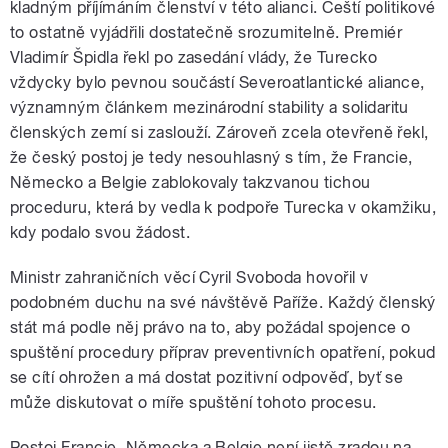
kladným příjímáním členství v této alianci. Čeští politikové
to ostatně vyjádřili dostatečně srozumitelně. Premiér
Vladimír Špidla řekl po zasedání vlády, že Turecko
vždycky bylo pevnou součástí Severoatlantické aliance,
významným článkem mezinárodní stability a solidaritu
členských zemí si zaslouží. Zároveň zcela otevřeně řekl,
že český postoj je tedy nesouhlasný s tím, že Francie,
Německo a Belgie zablokovaly takzvanou tichou
proceduru, která by vedla k podpoře Turecka v okamžiku,
kdy podalo svou žádost.
Ministr zahraničních věcí Cyril Svoboda hovořil v
podobném duchu na své návštěvě Paříže. Každý členský
stát má podle něj právo na to, aby požádal spojence o
spuštění procedury příprav preventivních opatření, pokud
se cítí ohrožen a má dostat pozitivní odpověď, byť se
může diskutovat o míře spuštění tohoto procesu.
Postoj Francie, Německa a Belgie není jistě zradou na