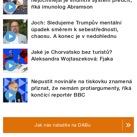
říká imunolog Abramson
Joch: Sledujeme Trumpův mentální
úpadek směrem k sebestřednosti,
chaosu. A konec je v nedohlednu
Jaké je Chorvatsko bez turistů?
Aleksandra Wojtaszeková: Fjaka
Nepustit novináře na tiskovku znamená
přiznat, že nemám protiargumenty, říká
končící reportér BBC
Jak nás naladíte na DABu