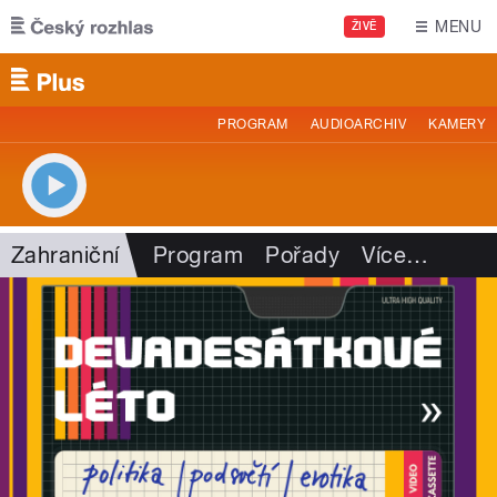
Přejít k hlavnímu obsahu
MENU
ŽIVĚ
PROGRAM
AUDIOARCHIV
KAMERY
Zahraniční
Program
Pořady
Více
…