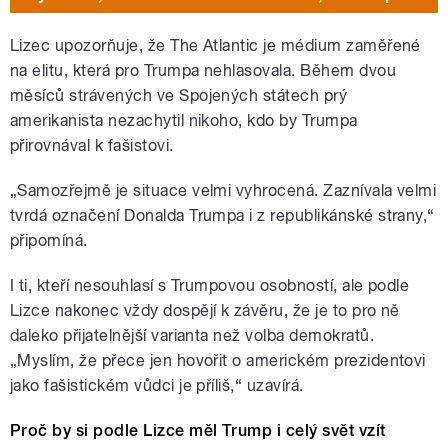
Lizec upozorňuje, že The Atlantic je médium zaměřené
na elitu, která pro Trumpa nehlasovala. Během dvou
měsíců strávených ve Spojených státech prý
amerikanista nezachytil nikoho, kdo by Trumpa
přirovnával k fašistovi.
„Samozřejmě je situace velmi vyhrocená. Zaznívala velmi
tvrdá označení Donalda Trumpa i z republikánské strany,“
připomíná.
I ti, kteří nesouhlasí s Trumpovou osobností, ale podle
Lizce nakonec vždy dospějí k závěru, že je to pro ně
daleko přijatelnější varianta než volba demokratů.
„M
yslím, že přece jen hovořit o americkém prezidentovi
jako fašistickém vůdci je příliš,“ uzavírá.
Proč by si podle Lizce měl Trump i celý svět vzít