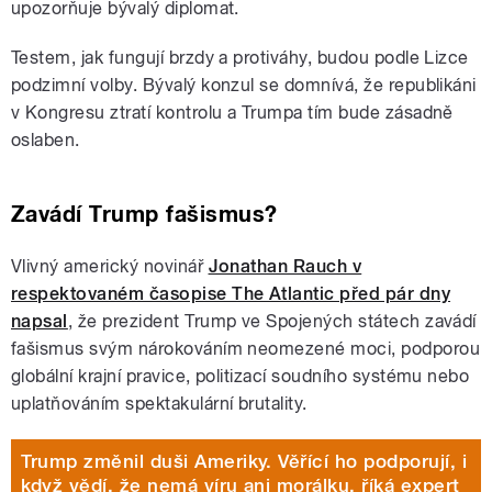
upozorňuje bývalý diplomat.
Testem, jak fungují brzdy a protiváhy, budou podle Lizce
podzimní volby. Bývalý konzul se domnívá, že republikáni
v Kongresu ztratí kontrolu a Trumpa tím bude zásadně
oslaben.
Zavádí Trump fašismus?
Vlivný americký novinář
Jonathan Rauch v
respektovaném časopise The Atlantic před pár dny
napsal
, že prezident Trump ve Spojených státech zavádí
fašismus svým nárokováním neomezené moci, podporou
globální krajní pravice, politizací soudního systému nebo
uplatňováním spektakulární brutality.
Trump změnil duši Ameriky. Věřící ho podporují, i
když vědí, že nemá víru ani morálku, říká expert