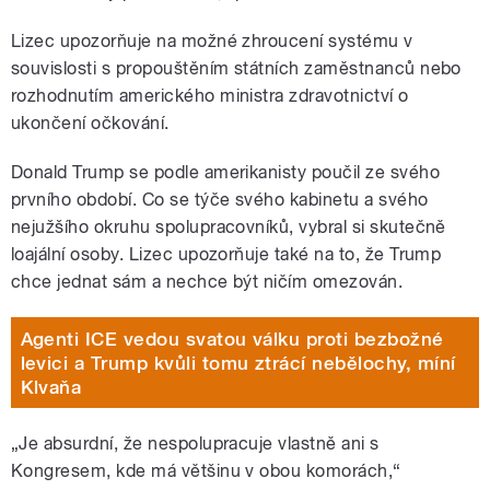
Lizec upozorňuje na možné zhroucení systému v
souvislosti s propouštěním státních zaměstnanců nebo
rozhodnutím amerického ministra zdravotnictví o
ukončení očkování.
Donald Trump se podle amerikanisty poučil ze svého
prvního období. Co se týče svého kabinetu a svého
nejužšího okruhu spolupracovníků, vybral si skutečně
loajální osoby. Lizec upozorňuje také na to, že Trump
chce jednat sám a nechce být ničím omezován.
Agenti ICE vedou svatou válku proti bezbožné
levici a Trump kvůli tomu ztrácí nebělochy, míní
Klvaňa
„Je absurdní, že nespolupracuje vlastně ani s
Kongresem, kde má většinu v obou komorách,“