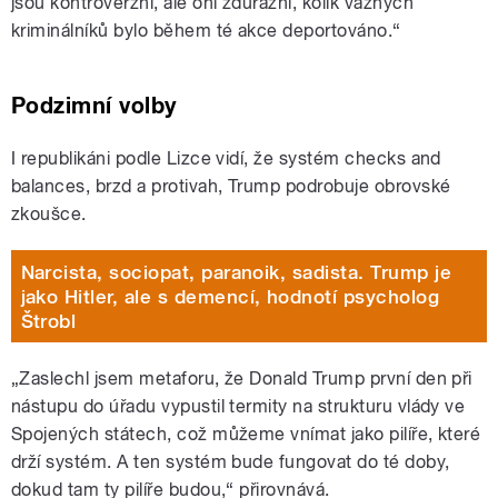
jsou kontroverzní, ale oni zdůrazní, kolik vážných
kriminálníků bylo během té akce deportováno.“
Podzimní volby
I republikáni podle Lizce vidí, že systém checks and
balances, brzd a protivah, Trump podrobuje obrovské
zkoušce.
Narcista, sociopat, paranoik, sadista. Trump je
jako Hitler, ale s demencí, hodnotí psycholog
Štrobl
„Zaslechl jsem metaforu, že Donald Trump první den při
nástupu do úřadu vypustil termity na strukturu vlády ve
Spojených státech, což můžeme vnímat jako pilíře, které
drží systém. A ten systém bude fungovat do té doby,
dokud tam ty pilíře budou,“ přirovnává.