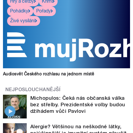
Hry a četby
Krimi
Pohádky
Pořady
Živé vysílání
Audiosvět Českého rozhlasu na jednom místě
NEJPOSLOUCHANĚJŠÍ
Michopulos: Čeká nás občanská válka
bez střelby. Prezidentské volby budou
džihádem vůči Pavlovi
Alergie? Většinou na neškodné látky,
nejúčinnější je imunitní systém přeučit,