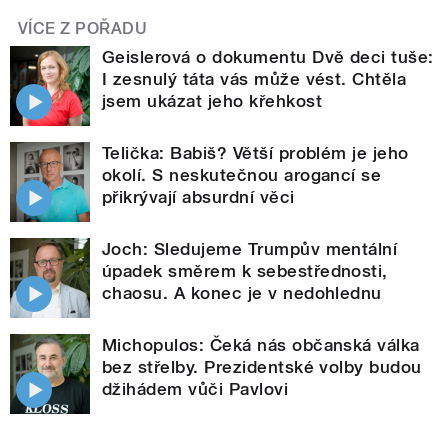
VÍCE Z POŘADU
Geislerová o dokumentu Dvě deci tuše:
I zesnulý táta vás může vést. Chtěla
jsem ukázat jeho křehkost
Telička: Babiš? Větší problém je jeho
okolí. S neskutečnou arogancí se
přikrývají absurdní věci
Joch: Sledujeme Trumpův mentální
úpadek směrem k sebestřednosti,
chaosu. A konec je v nedohlednu
Michopulos: Čeká nás občanská válka
bez střelby. Prezidentské volby budou
džihádem vůči Pavlovi