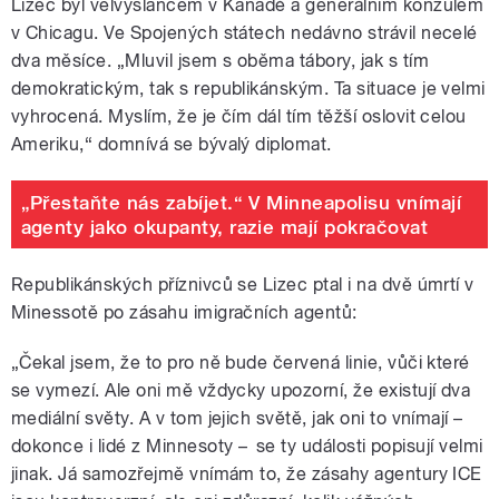
Lizec byl velvyslancem v Kanadě a generálním konzulem
v Chicagu. Ve Spojených státech nedávno strávil necelé
dva měsíce. „Mluvil jsem s oběma tábory, jak s tím
demokratickým, tak s republikánským. Ta situace je velmi
vyhrocená. Myslím, že je čím dál tím těžší oslovit celou
Ameriku,“ domnívá se bývalý diplomat.
„Přestaňte nás zabíjet.“ V Minneapolisu vnímají
agenty jako okupanty, razie mají pokračovat
Republikánských příznivců se Lizec ptal i na dvě úmrtí v
Minessotě po zásahu imigračních agentů:
„Čekal jsem, že to pro ně bude červená linie, vůči které
se vymezí. Ale oni mě vždycky upozorní, že existují dva
mediální světy. A v tom jejich světě, jak oni to vnímají
–⁠⁠⁠⁠⁠⁠
dokonce i lidé z Minnesoty
–⁠⁠⁠⁠⁠⁠
se ty události popisují velmi
jinak. Já samozřejmě vnímám to, že zásahy agentury ICE