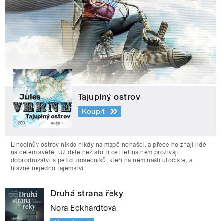
Tajuplný ostrov
Koupit
Lincolnův ostrov nikdo nikdy na mapě nenašel, a přece ho znají lidé
na celém světě. Už déle než sto třicet let na něm prožívají
dobrodružství s pěticí trosečníků, kteří na něm našli útočiště, a
hlavně nejedno tajemství.
Druhá strana řeky
Nora Eckhardtová