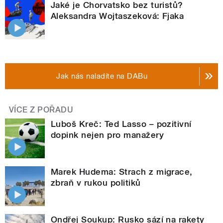
Jaké je Chorvatsko bez turistů?
Aleksandra Wojtaszeková: Fjaka
Jak nás naladíte na DABu
VÍCE Z POŘADU
Luboš Kreč: Ted Lasso – pozitivní
dopink nejen pro manažery
Marek Hudema: Strach z migrace,
zbraň v rukou politiků
Ondřej Soukup: Rusko sází na rakety