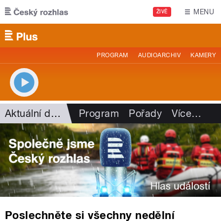
Přejít k hlavnímu obsahu
MENU
ŽIVĚ
PROGRAM
AUDIOARCHIV
KAMERY
Aktuální dění
Program
Pořady
Více
…
Poslechněte si všechny nedělní