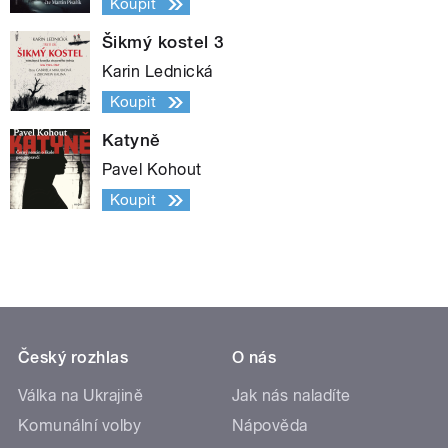
Koupit
Šikmý kostel 3
Karin Lednická
Koupit
Katyně
Pavel Kohout
Koupit
Český rozhlas
O nás
Válka na Ukrajině
Jak nás naladíte
Komunální volby
Nápověda