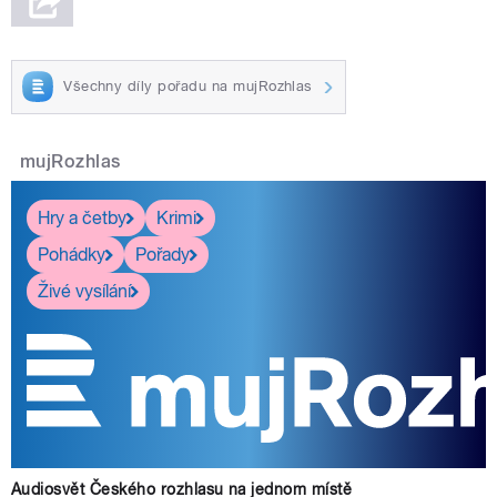
Všechny díly pořadu na mujRozhlas
mujRozhlas
Hry a četby
Krimi
Pohádky
Pořady
Živé vysílání
Audiosvět Českého rozhlasu na jednom místě