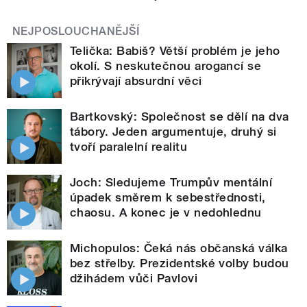
NEJPOSLOUCHANĚJŠÍ
Telička: Babiš? Větší problém je jeho
okolí. S neskutečnou arogancí se
přikrývají absurdní věci
Bartkovský: Společnost se dělí na dva
tábory. Jeden argumentuje, druhý si
tvoří paralelní realitu
Joch: Sledujeme Trumpův mentální
úpadek směrem k sebestřednosti,
chaosu. A konec je v nedohlednu
Michopulos: Čeká nás občanská válka
bez střelby. Prezidentské volby budou
džihádem vůči Pavlovi