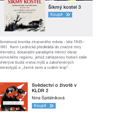
Šikmý kostel 3
Koupit
Románová kronika ztraceného města - léta 1945–
1961. Karin Lednická předkládá do značné míry
převratný, dosavadní paradigma měnící obraz
hornického regionu, jehož zahlazenou historii stále
překrývá tlustá vrstva mýtů a zakořeněných
stereotypů o „černé zemi a rudém kraji“.
Svědectví o životě v
KLDR 2
Nina Špitálníková
Koupit