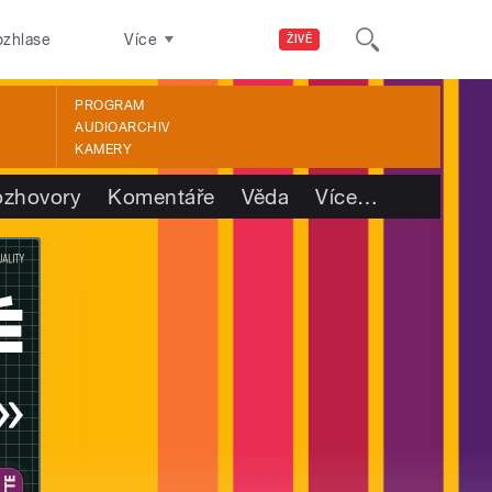
ozhlase
Více
ŽIVĚ
PROGRAM
AUDIOARCHIV
KAMERY
ozhovory
Komentáře
Věda
Více
…