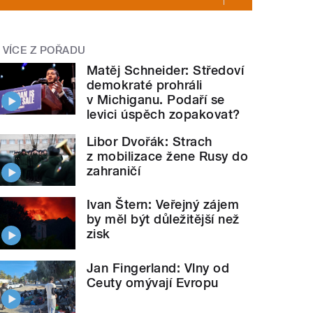
VÍCE Z POŘADU
Matěj Schneider: Středoví
demokraté prohráli
v Michiganu. Podaří se
levici úspěch zopakovat?
Libor Dvořák: Strach
z mobilizace žene Rusy do
zahraničí
Ivan Štern: Veřejný zájem
by měl být důležitější než
zisk
Jan Fingerland: Vlny od
Ceuty omývají Evropu