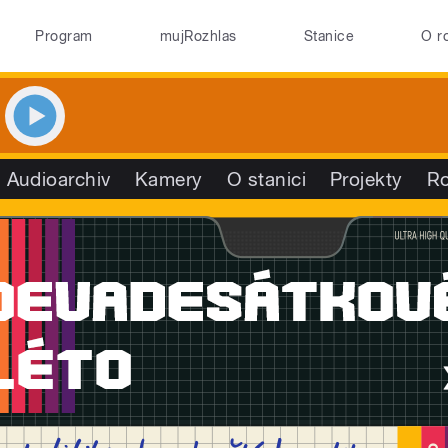
Program
mujRozhlas
Stanice
O r
Audioarchiv
Kamery
O stanici
Projekty
R