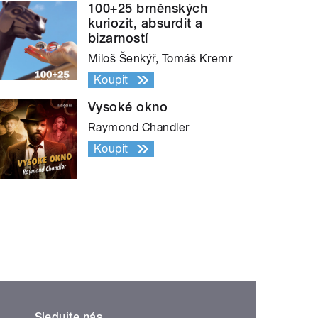
100+25 brněnských
kuriozit, absurdit a
bizarností
Miloš Šenkýř, Tomáš Kremr
Koupit
Vysoké okno
Raymond Chandler
Koupit
Sledujte nás