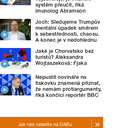
systém přeučit, říká
imunolog Abramson
Joch: Sledujeme Trumpův
mentální úpadek směrem
k sebestřednosti, chaosu.
A konec je v nedohlednu
Jaké je Chorvatsko bez
turistů? Aleksandra
Wojtaszeková: Fjaka
Nepustit novináře na
tiskovku znamená přiznat,
že nemám protiargumenty,
říká končící reportér BBC
Jak nás naladíte na DABu