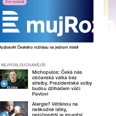
Živé vysílání
Audiosvět Českého rozhlasu na jednom místě
NEJPOSLOUCHANĚJŠÍ
Michopulos: Čeká nás
občanská válka bez
střelby. Prezidentské volby
budou džihádem vůči
Pavlovi
Alergie? Většinou na
neškodné látky,
nejúčinnější je imunitní