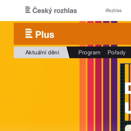
Přejít k hlavnímu obsahu
iRozhlas
Aktuální dění
Program
Pořady