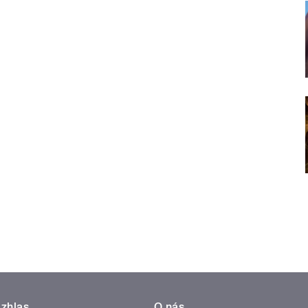
zhlas
O nás