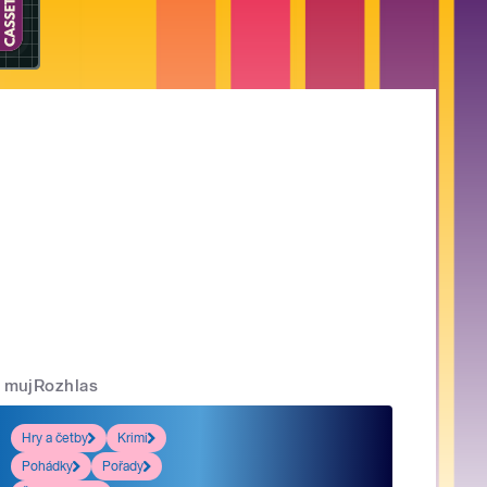
mujRozhlas
Hry a četby
Krimi
Pohádky
Pořady