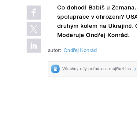
Co dohodl Babiš u Zemana. V
spolupráce v ohrožení? USA 
druhým kolem na Ukrajině. 
Moderuje Ondřej Konrád.
autor:
Ondřej Konrád
Všechny díly pořadu na mujRozhlas