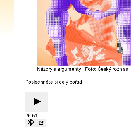
Názory a argumenty | Foto: Český rozhlas
Poslechněte si celý pořad
25:51