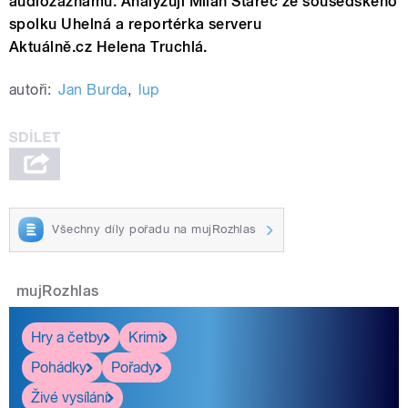
audiozáznamu. Analyzují Milan Starec ze sousedského
spolku Uhelná a reportérka serveru
Aktuálně.cz Helena Truchlá.
autoři:
Jan Burda
,
lup
Všechny díly pořadu na mujRozhlas
mujRozhlas
Hry a četby
Krimi
Pohádky
Pořady
Živé vysílání