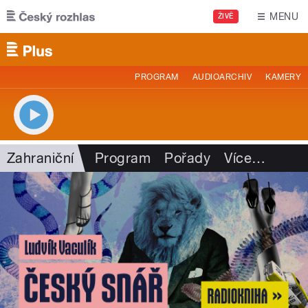
Přejít k hlavnímu obsahu
MENU
ŽIVĚ
PROGRAM
AUDIOARCHIV
KAMERY
Zahraniční
Program
Pořady
Více
…