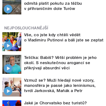
odmítá platit pokutu za těžbu
v příhraničním dole Turów
NEJPOSLOUCHANĚJŠÍ
Vše, co jste kdy chtěli vědět
o Vladimiru Putinovi a báli jste se zeptat
Telička: Babiš? Větší problém je jeho
okolí. S neskutečnou arogancí se
přikrývají absurdní věci
Vzmuž se? Muži hledají nové vzory,
manosféra je passé jako leninismus,
tvrdí Jarkovská, Maňák a Petr
Jaké je Chorvatsko bez turistů?