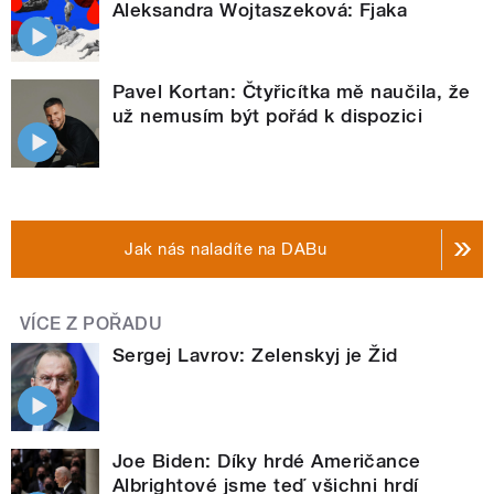
Aleksandra Wojtaszeková: Fjaka
Pavel Kortan: Čtyřicítka mě naučila, že
už nemusím být pořád k dispozici
Jak nás naladíte na DABu
VÍCE Z POŘADU
Sergej Lavrov: Zelenskyj je Žid
Joe Biden: Díky hrdé Američance
Albrightové jsme teď všichni hrdí