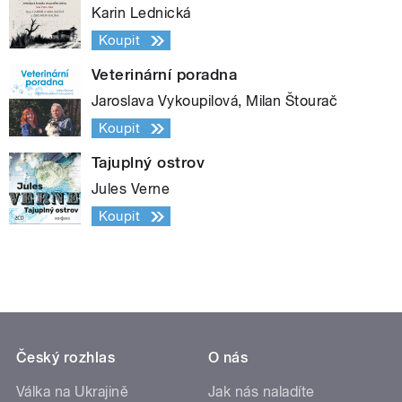
Karin Lednická
Koupit
Veterinární poradna
Jaroslava Vykoupilová, Milan Štourač
Koupit
Tajuplný ostrov
Jules Verne
Koupit
Český rozhlas
O nás
Válka na Ukrajině
Jak nás naladíte