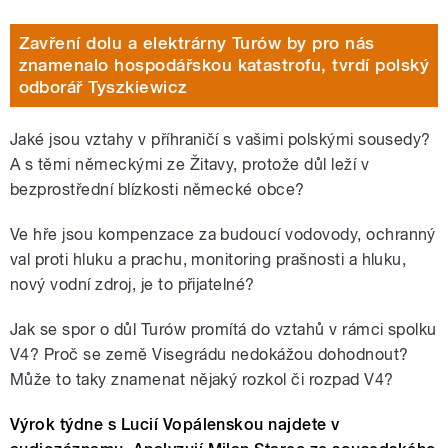
Zavření dolu a elektrárny Turów by pro nás
znamenalo hospodářskou katastrofu, tvrdí polský
odborář Tyszkiewicz
Jaké jsou vztahy v příhraničí s vašimi polskými sousedy?
A s těmi německými ze Žitavy, protože důl leží v
bezprostřední blízkosti německé obce?
Ve hře jsou kompenzace za budoucí vodovody, ochranný
val proti hluku a prachu, monitoring prašnosti a hluku,
nový vodní zdroj, je to přijatelné?
Jak se spor o důl Turów promítá do vztahů v rámci spolku
V4? Proč se země Visegrádu nedokážou dohodnout?
Může to taky znamenat nějaký rozkol či rozpad V4?
Výrok týdne s Lucií Vopálenskou najdete v