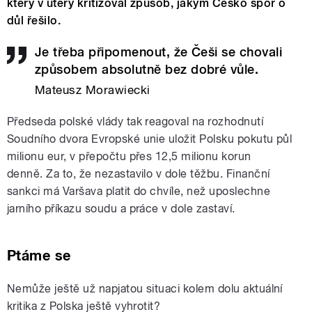
který v úterý kritizoval způsob, jakým Česko spor o
důl řešilo.
Je třeba připomenout, že Češi se chovali
způsobem absolutně bez dobré vůle.
Mateusz Morawiecki
Předseda polské vlády tak reagoval na rozhodnutí
Soudního dvora Evropské unie uložit Polsku pokutu půl
milionu eur, v přepočtu přes 12,5 milionu korun
denně. Za to, že nezastavilo v dole těžbu. Finanční
sankci má Varšava platit do chvíle, než uposlechne
jarního příkazu soudu a práce v dole zastaví.
Ptáme se
Nemůže ještě už napjatou situaci kolem dolu aktuální
kritika z Polska ještě vyhrotit?