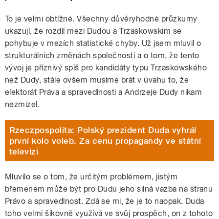
To je velmi obtížné. Všechny důvěryhodné průzkumy
ukazují, že rozdíl mezi Dudou a Trzaskowskim se
pohybuje v mezích statistické chyby. Už jsem mluvil o
strukturálních změnách společnosti a o tom, že tento
vývoj je příznivý spíš pro kandidáty typu Trzaskowského
než Dudy, stále ovšem musíme brát v úvahu to, že
elektorát Práva a spravedlnosti a Andrzeje Dudy nikam
nezmizel.
Rzeczpospolita: Polský prezident Duda vyhrál
první kolo voleb. Za cenu propagandy ve státní
televizi
Mluvilo se o tom, že určitým problémem, jistým
břemenem může být pro Dudu jeho silná vazba na stranu
Právo a spravedlnost. Zdá se mi, že je to naopak. Duda
toho velmi šikovně využívá ve svůj prospěch, on z tohoto