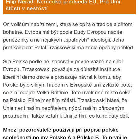
Filip Nerad: Německo předsedá EU. Pro Unii
štěstí v neštěstí
On voličům nabízí zemi, která se opírá o tradice a přitom
bohatne. Evropa má být podle Dudy Evropou nadité
peněženky a ne nějakých „špatných“ ideologií. Jeho
protikandidát Rafal Trzaskowski má zcela opačný pohled.
Síla Polska podle něj spočívá v pevné vazbě na sílící
Evropu. Trzaskowski považuje za důležité instituce
liberální demokracie a prosazuje návrat k tomu, aby
Polsko bylo silným hráčem v Evropské unii zvláště poté,
co z ní odejde Velká Británie. Toto uvolněné místo čeká
na Polsko. Přinejmenším zčásti. Trzaskowski hlásá, že
Unie není naším nepřítelem, nýbrž naším přirozeným
prostředím. Takže vztah k Unii je tím, co kandidáty dělí.
Mnozí pozorovatelé používají při popisu polské
společnosti pojmy Polsko A a Polsko B. To první je