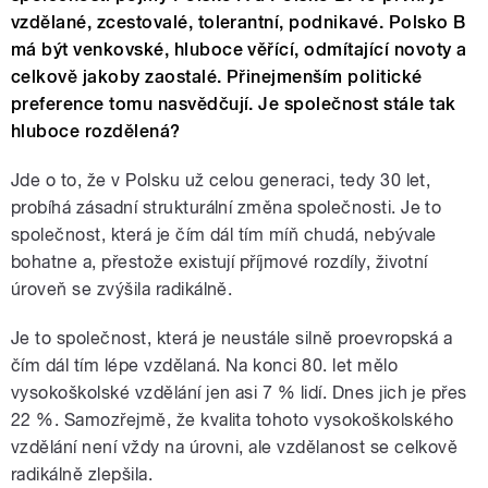
vzdělané, zcestovalé, tolerantní, podnikavé. Polsko B
má být venkovské, hluboce věřící, odmítající novoty a
celkově jakoby zaostalé. Přinejmenším politické
preference tomu nasvědčují. Je společnost stále tak
hluboce rozdělená?
Jde o to, že v Polsku už celou generaci, tedy 30 let,
probíhá zásadní strukturální změna společnosti. Je to
společnost, která je čím dál tím míň chudá, nebývale
bohatne a, přestože existují příjmové rozdíly, životní
úroveň se zvýšila radikálně.
Je to společnost, která je neustále silně proevropská a
čím dál tím lépe vzdělaná. Na konci 80. let mělo
vysokoškolské vzdělání jen asi 7 % lidí. Dnes jich je přes
22 %. Samozřejmě, že kvalita tohoto vysokoškolského
vzdělání není vždy na úrovni, ale vzdělanost se celkově
radikálně zlepšila.