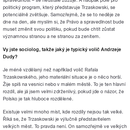
spravedlnost – se neustále zužuje. A naopak pole pro
politický program, který představuje Trzaskowski, se
potenciálně zvětšuje. Samozřejmě, že se to neděje ze
dne na den, ale myslím si, že Právo a spravedlnost bude
muset změnit svou politiku, pokud bude chtít zůstat
významnou stranou a ne stranou za zenitem.
Vy jste sociolog, takže jaký je typický volič Andrzeje
Dudy?
Je méně vzdělaný než například volič Rafala
Trzaskowského, jeho materiální situace je o něco horší.
Žije spíš na vesnici nebo v malém městě. To je ten hlavní
rozdíl, ale já jsem velmi zdrženlivý, pokud jde o názor, že
Polsko je tak hluboce rozdělené.
Existuje velmi mnoho míst, kde rozdíly nejsou tak velké.
Říká se, že Trzaskowski je výlučně představitelem
velkých měst. To pravda není. On samozřejmě ve velkých