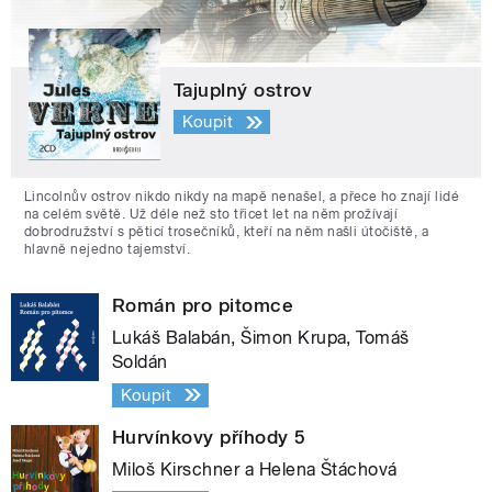
Tajuplný ostrov
Koupit
Lincolnův ostrov nikdo nikdy na mapě nenašel, a přece ho znají lidé
na celém světě. Už déle než sto třicet let na něm prožívají
dobrodružství s pěticí trosečníků, kteří na něm našli útočiště, a
hlavně nejedno tajemství.
Román pro pitomce
Lukáš Balabán, Šimon Krupa, Tomáš
Soldán
Koupit
Hurvínkovy příhody 5
Miloš Kirschner a Helena Štáchová