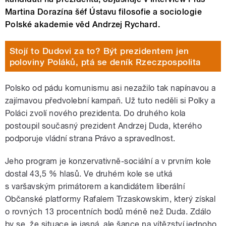
Martina Dorazína šéf Ústavu filosofie a sociologie
Polské akademie věd Andrzej Rychard.
Stojí to Dudovi za to? Být prezidentem jen
poloviny Poláků, ptá se deník Rzeczpospolita
Polsko od pádu komunismu asi nezažilo tak napínavou a
zajímavou předvolební kampaň. Už tuto neděli si Polky a
Poláci zvolí nového prezidenta. Do druhého kola
postoupil současný prezident Andrzej Duda, kterého
podporuje vládní strana Právo a spravedlnost.
Jeho program je konzervativně-sociální a v prvním kole
dostal 43,5 % hlasů. Ve druhém kole se utká
s varšavským primátorem a kandidátem liberální
Občanské platformy Rafalem Trzaskowskim, který získal
o rovných 13 procentních bodů méně než Duda. Zdálo
by se, že situace je jasná, ale šance na vítězství jednoho,