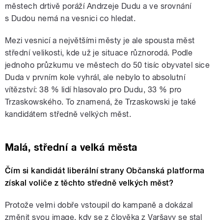
městech drtivě poráží Andrzeje Dudu a ve srovnání
s Dudou nemá na vesnici co hledat.
Mezi vesnicí a největšími městy je ale spousta měst
střední velikosti, kde už je situace různorodá. Podle
jednoho průzkumu ve městech do 50 tisíc obyvatel sice
Duda v prvním kole vyhrál, ale nebylo to absolutní
vítězství: 38 % lidí hlasovalo pro Dudu, 33 % pro
Trzaskowského. To znamená, že Trzaskowski je také
kandidátem středně velkých měst.
Malá, střední a velká města
Čím si kandidát liberální strany Občanská platforma
získal voliče z těchto středně velkých měst?
Protože velmi dobře vstoupil do kampaně a dokázal
změnit svou image, kdy se z člověka z Varšavy se stal