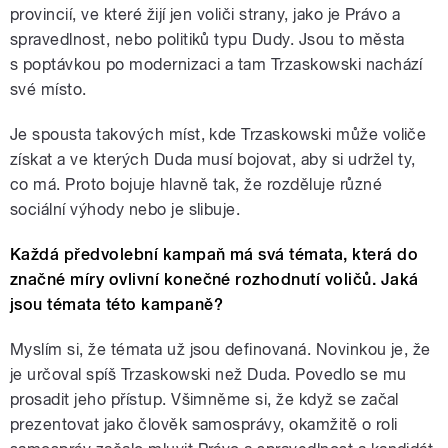
provincií, ve které žijí jen voliči strany, jako je Právo a
spravedlnost, nebo politiků typu Dudy. Jsou to města
s poptávkou po modernizaci a tam Trzaskowski nachází
své místo.
Je spousta takových míst, kde Trzaskowski může voliče
získat a ve kterých Duda musí bojovat, aby si udržel ty,
co má. Proto bojuje hlavně tak, že rozděluje různé
sociální výhody nebo je slibuje.
Každá předvolební kampaň má svá témata, která do
značné míry ovlivní konečné rozhodnutí voličů. Jaká
jsou témata této kampaně?
Myslím si, že témata už jsou definovaná. Novinkou je, že
je určoval spíš Trzaskowski než Duda. Povedlo se mu
prosadit jeho přístup. Všimněme si, že když se začal
prezentovat jako člověk samosprávy, okamžitě o roli