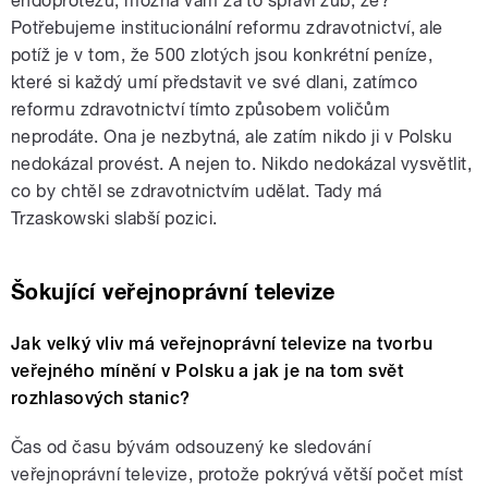
endoprotézu, možná vám za to spraví zub, že?
Potřebujeme institucionální reformu zdravotnictví, ale
potíž je v tom, že 500 zlotých jsou konkrétní peníze,
které si každý umí představit ve své dlani, zatímco
reformu zdravotnictví tímto způsobem voličům
neprodáte. Ona je nezbytná, ale zatím nikdo ji v Polsku
nedokázal provést. A nejen to. Nikdo nedokázal vysvětlit,
co by chtěl se zdravotnictvím udělat. Tady má
Trzaskowski slabší pozici.
Šokující veřejnoprávní televize
Jak velký vliv má veřejnoprávní televize na tvorbu
veřejného mínění v Polsku a jak je na tom svět
rozhlasových stanic?
Čas od času bývám odsouzený ke sledování
veřejnoprávní televize, protože pokrývá větší počet míst