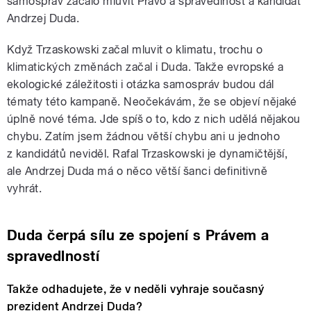
samospráv začalo mluvit Právo a spravedlnost a kandidát
Andrzej Duda.
Když Trzaskowski začal mluvit o klimatu, trochu o
klimatických změnách začal i Duda. Takže evropské a
ekologické záležitosti i otázka samospráv budou dál
tématy této kampaně. Neočekávám, že se objeví nějaké
úplně nové téma. Jde spíš o to, kdo z nich udělá nějakou
chybu. Zatím jsem žádnou větší chybu ani u jednoho
z kandidátů neviděl. Rafal Trzaskowski je dynamičtější,
ale Andrzej Duda má o něco větší šanci definitivně
vyhrát.
Duda čerpá sílu ze spojení s Právem a
spravedlností
Takže odhadujete, že v neděli vyhraje současný
prezident Andrzej Duda?