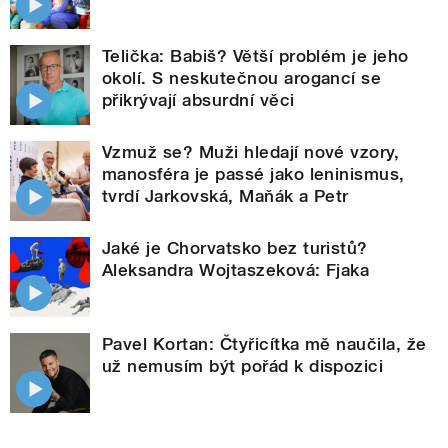
Telička: Babiš? Větší problém je jeho
okolí. S neskutečnou arogancí se
přikrývají absurdní věci
Vzmuž se? Muži hledají nové vzory,
manosféra je passé jako leninismus,
tvrdí Jarkovská, Maňák a Petr
Jaké je Chorvatsko bez turistů?
Aleksandra Wojtaszeková: Fjaka
Pavel Kortan: Čtyřicítka mě naučila, že
už nemusím být pořád k dispozici