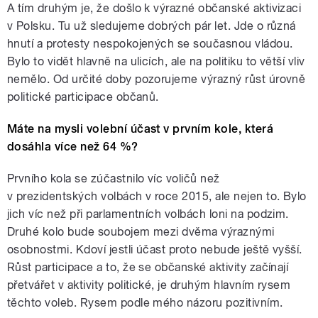
A tím druhým je, že došlo k výrazné občanské aktivizaci
v Polsku. Tu už sledujeme dobrých pár let. Jde o různá
hnutí a protesty nespokojených se současnou vládou.
Bylo to vidět hlavně na ulicích, ale na politiku to větší vliv
nemělo. Od určité doby pozorujeme výrazný růst úrovně
politické participace občanů.
Máte na mysli volební účast v prvním kole, která
dosáhla více než 64 %?
Prvního kola se zúčastnilo víc voličů než
v prezidentských volbách v roce 2015, ale nejen to. Bylo
jich víc než při parlamentních volbách loni na podzim.
Druhé kolo bude soubojem mezi dvěma výraznými
osobnostmi. Kdoví jestli účast proto nebude ještě vyšší.
Růst participace a to, že se občanské aktivity začínají
přetvářet v aktivity politické, je druhým hlavním rysem
těchto voleb. Rysem podle mého názoru pozitivním.