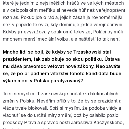
které je jedním z nejsilnějších hráčů ve velkých městech
a v celopolském měřítku si nevede hůř než veřejnoprávní
rozhlas. Pokud jde o rádia, jejich zásah je rovnoměrnější
než v případě televizí, kdy dominuje jedna veřejnoprávní.
Kdyby ji nevyvažovaly soukromé televize, Poláci by měli
mnohem menší mediální volbu, ale naštěstí to tak není.
Mnoho lidí se bojí, že kdyby se Trzaskowski stal
prezidentem, tak zablokuje polskou politiku. Ústava
mu dává pravomoc vetovat nové zákony. Neobáváte
se, že po případném vítězství tohoto kandidáta bude
výkon moci v Polsku paralyzovaný?
To si nemyslím. Trzaskowski je počátek dalekosáhlých
změn v Polsku. Nevěřím příliš v to, že by se prezident a
vláda trvale blokovali. Spíš si myslím, že podoba vlády a
vládnutí se do určité míry změní, což by oslabilo pozici
předsedy Práva a spravedlnosti Jaroslawa Kaczyńského,