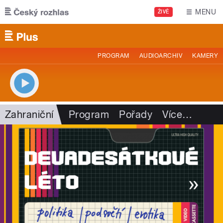
Přejít k hlavnímu obsahu
MENU
ŽIVĚ
PROGRAM
AUDIOARCHIV
KAMERY
Zahraniční
Program
Pořady
Více
…