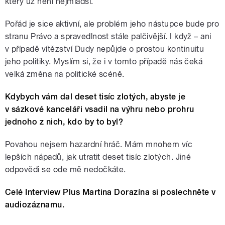
který už není nejmladší.
Pořád je sice aktivní, ale problém jeho nástupce bude pro
stranu Právo a spravedlnost stále palčivější. I když – ani
v případě vítězství Dudy nepůjde o prostou kontinuitu
jeho politiky. Myslím si, že i v tomto případě nás čeká
velká změna na politické scéně.
Kdybych vám dal deset tisíc zlotých, abyste je
v sázkové kanceláři vsadil na výhru nebo prohru
jednoho z nich, kdo by to byl?
Povahou nejsem hazardní hráč. Mám mnohem víc
lepších nápadů, jak utratit deset tisíc zlotých. Jiné
odpovědi se ode mě nedočkáte.
Celé Interview Plus Martina Dorazína si poslechněte v
audiozáznamu.