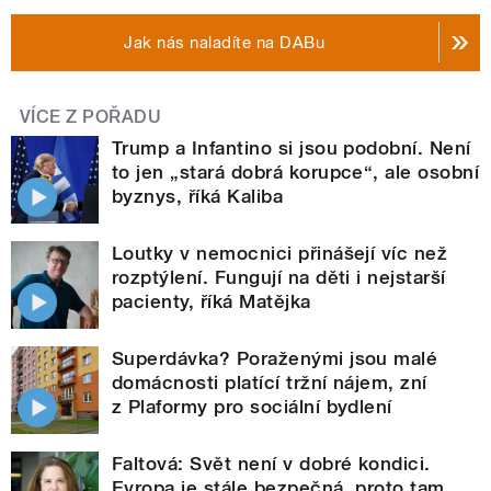
Jak nás naladíte na DABu
VÍCE Z POŘADU
Trump a Infantino si jsou podobní. Není
to jen „stará dobrá korupce“, ale osobní
byznys, říká Kaliba
Loutky v nemocnici přinášejí víc než
rozptýlení. Fungují na děti i nejstarší
pacienty, říká Matějka
Superdávka? Poraženými jsou malé
domácnosti platící tržní nájem, zní
z Plaformy pro sociální bydlení
Faltová: Svět není v dobré kondici.
Evropa je stále bezpečná, proto tam