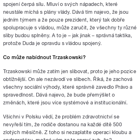
spojení čerpá sílu. Mluví o svých nápadech, které
neustále míchá s plány vlády. Dává tím najevo, že jsou
jedním týmem a že pouze prezident, který tak dobře
spolupracuje s vládou, může zaručit, že všechny ty různé
sliby budou splněny. A to je – jak jinak – správná taktika,
protože Duda je opravdu s vládou spojený.
Co může nabídnout Trzaskowski?
Trzaskowski může zatím jen slibovat, proto je jeho pozice
obtížnější. On ale nezávodí ve slibech. Říká, že zachová
všechny sociální výhody, které správně zavedlo Právo a
spravedlnost. Dává najevo, že bude přemýšlet o
změnách, které jsou více systémové a institucionální.
Všichni v Polsku vědí, že problém zdravotnictví se
nevyřeší tím, že rodiče dostanou na každé dítě 500
zlotých měsíčně. Z toho si nezaplatíte operaci kloubu a