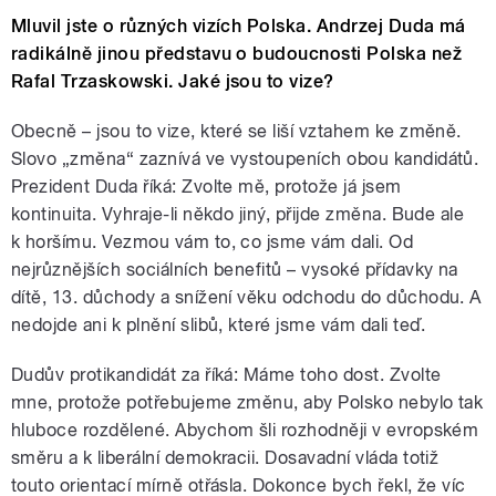
Mluvil jste o různých vizích Polska. Andrzej Duda má
radikálně jinou představu o budoucnosti Polska než
Rafal Trzaskowski. Jaké jsou to vize?
Obecně – jsou to vize, které se liší vztahem ke změně.
Slovo „změna“ zaznívá ve vystoupeních obou kandidátů.
Prezident Duda říká: Zvolte mě, protože já jsem
kontinuita. Vyhraje-li někdo jiný, přijde změna. Bude ale
k horšímu. Vezmou vám to, co jsme vám dali. Od
nejrůznějších sociálních benefitů
–
vysoké přídavky na
dítě, 13. důchody a snížení věku odchodu do důchodu. A
nedojde ani k plnění slibů, které jsme vám dali teď.
Dudův protikandidát za říká: Máme toho dost. Zvolte
mne, protože potřebujeme změnu, aby Polsko nebylo tak
hluboce rozdělené. Abychom šli rozhodněji v evropském
směru a k liberální demokracii. Dosavadní vláda totiž
touto orientací mírně otřásla. Dokonce bych řekl, že víc