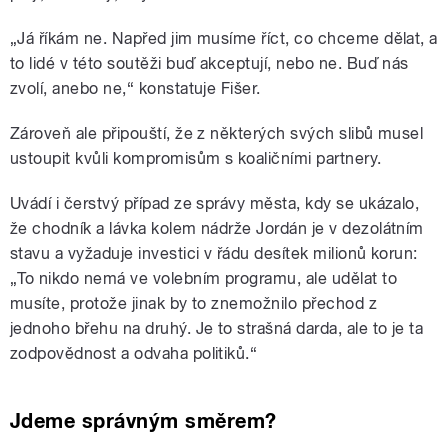
„Já říkám ne. Napřed jim musíme říct, co chceme dělat, a
to lidé v této soutěži buď akceptují, nebo ne. Buď nás
zvolí, anebo ne,“ konstatuje Fišer.
Zároveň ale připouští, že z některých svých slibů musel
ustoupit kvůli kompromisům s koaličními partnery.
Uvádí i čerstvý případ ze správy města, kdy se ukázalo,
že chodník a lávka kolem nádrže Jordán je v dezolátním
stavu a vyžaduje investici v řádu desítek milionů korun:
„To nikdo nemá ve volebním programu, ale udělat to
musíte, protože jinak by to znemožnilo přechod z
jednoho břehu na druhý. Je to strašná darda, ale to je ta
zodpovědnost a odvaha politiků.“
Jdeme správným směrem?