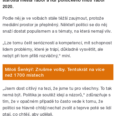
starosta města Tábor a lídr politického hnutí Tábor
2020.
Podle něj je ve volbách stále těžší zaujmout, protože
mediální prostor je přeplněný. Někteří politici se do něj
snaží dostat populismem a s tématy, na která nemají vliv.
„Lze tomu čelit seriózností a kompetencí, mít schopnost
lidem problémy, které je trápí, důkladně vysvětlit, ale
nebýt při tom příliš rozvláčný,“ míní.
Miloš Šenkýř: Zrušme volby. Tentokrát na více
než 1700 místech
„Jsem dost citlivý na tezi, že jsme tu pro všechny. To tak
nemá být. Politika je soutěž idejí a názorů,“ zdůrazňuje s
tím, že v opačném případě to často vede k tomu, že
politici se hlavně chtějí nechat zvolit a teprve poté se lidí
ptají, co chtějí, aby udělali.