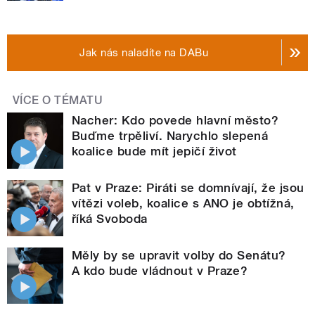
Jak nás naladíte na DABu
VÍCE O TÉMATU
Nacher: Kdo povede hlavní město?
Buďme trpěliví. Narychlo slepená
koalice bude mít jepičí život
Pat v Praze: Piráti se domnívají, že jsou
vítězi voleb, koalice s ANO je obtížná,
říká Svoboda
Měly by se upravit volby do Senátu?
A kdo bude vládnout v Praze?