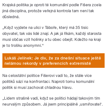
Krajská politika je oproti té komunální podle Fišera zcela
jiná disciplína, protože veřejná kontrola tam není tak
důsledná.
„Když vyjdete na ulici v Táboře, který má 35 tisíc
obyvatel, tak vás lidé znají. A jak já říkám, každý starosta
musí občas vzít holínky a tu obec obejít. Kdežto na kraji
je to trošku anonymní.“
Lukáš Jelínek: Je div, že za dnešní situace ještě
nelámou rekordy v preferencích extremisté
Na celostátní politice Fišerovi vadí to, že stále více
politiků sází na konfrontaci. Naproti tomu komunální
politik si musí zachovat chladnou hlavu.
„Lidem strašně vadí, když se politici hádají takovým tím
neurvalým způsobem. Já jsem principiálně ,usmiřovatel‘.