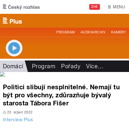
Přejít k hlavnímu obsahu
MENU
ŽIVĚ
PROGRAM
AUDIOARCHIV
KAMERY
Domácí
Program
Pořady
Více
…
Politici slibují nesplnitelné. Nemají tu
být pro všechny, zdůrazňuje bývalý
starosta Tábora Fišer
23. srpen 2022
Interview Plus