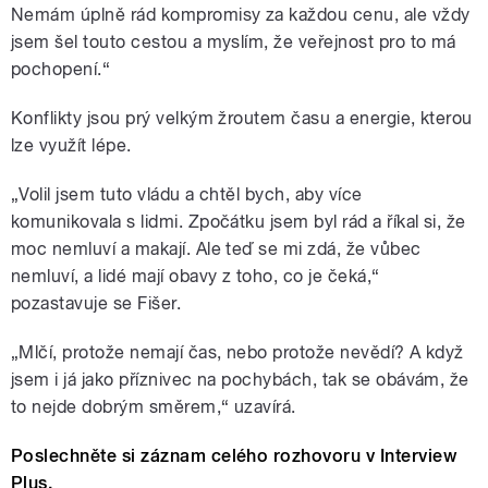
Nemám úplně rád kompromisy za každou cenu, ale vždy
jsem šel touto cestou a myslím, že veřejnost pro to má
pochopení.“
Konflikty jsou prý velkým žroutem času a energie, kterou
lze využít lépe.
„Volil jsem tuto vládu a chtěl bych, aby více
komunikovala s lidmi. Zpočátku jsem byl rád a říkal si, že
moc nemluví a makají. Ale teď se mi zdá, že vůbec
nemluví, a lidé mají obavy z toho, co je čeká,“
pozastavuje se Fišer.
„Mlčí, protože nemají čas, nebo protože nevědí? A když
jsem i já jako příznivec na pochybách, tak se obávám, že
to nejde dobrým směrem,“ uzavírá.
Poslechněte si záznam celého rozhovoru v Interview
Plus.