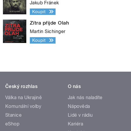
Jakub Fránek
Koupit
Zítra přijde Olah
Martin Sichinger
Koupit
Český rozhlas
O nás
Válka na Ukrajině
Jak nás naladíte
Komunální volby
Nápověda
Stanice
Lidé v rádiu
eShop
Kariéra