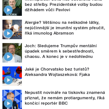
bez střelby. Prezidentské volby budou
džihádem vůči Pavlovi
Alergie? Většinou na neškodné látky,
nejúčinnější je imunitní systém přeučit,
říká imunolog Abramson
Joch: Sledujeme Trumpův mentální
úpadek směrem k sebestřednosti,
chaosu. A konec je v nedohlednu
Jaké je Chorvatsko bez turistů?
Aleksandra Wojtaszeková: Fjaka
Nepustit novináře na tiskovku znamená
přiznat, že nemám protiargumenty, říká
končící reportér BBC