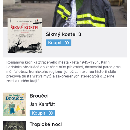
Šikmý kostel 3
Koupit
Románová kronika ztraceného města - léta 1945–1961. Karin
Lednická předkládá do značné míry převratný, dosavadní paradigma
měnící obraz hornického regionu, jehož zahlazenou historii stále
překrývá tlustá vrstva mýtů a zakořeněných stereotypů o „černé
zemi a rudém kraji“.
Broučci
Jan Karafiát
Koupit
Tropické noci