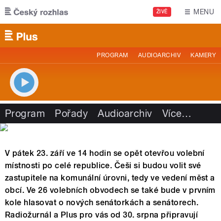
Přejít k hlavnímu obsahu
MENU
ŽIVĚ
PROGRAM
AUDIOARCHIV
KAMERY
Program
Pořady
Audioarchiv
Více
…
V pátek 23. září ve 14 hodin se opět otevřou volební
místnosti po celé republice. Češi si budou volit své
zastupitele na komunální úrovni, tedy ve vedení měst a
obcí. Ve 26 volebních obvodech se také bude v prvním
kole hlasovat o nových senátorkách a senátorech.
Radiožurnál a Plus pro vás od 30. srpna připravují