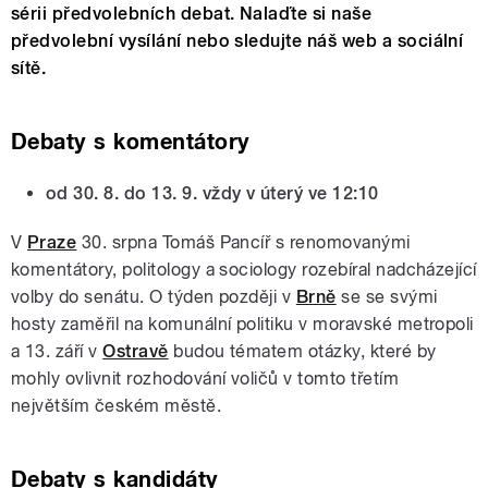
sérii předvolebních debat. Nalaďte si naše
předvolební vysílání nebo sledujte náš web a sociální
sítě.
Debaty s komentátory
od 30. 8. do 13. 9. vždy v úterý ve 12:10
V
Praze
30. srpna Tomáš Pancíř s renomovanými
komentátory, politology a sociology rozebíral nadcházející
volby do senátu. O týden později v
Brně
se se svými
hosty zaměřil na komunální politiku v moravské metropoli
a 13. září v
Ostravě
budou tématem otázky, které by
mohly ovlivnit rozhodování voličů v tomto třetím
největším českém městě.
Debaty s kandidáty