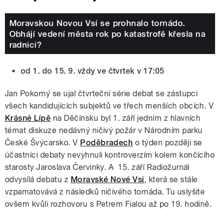
Moravskou Novou Vsí se prohnalo tornádo.
Obhájí vedení města rok po katastrofě křesla na
radnici?
od 1. do 15. 9. vždy ve čtvrtek v 17:05
Jan Pokorný se ujal čtvrteční série debat se zástupci
všech kandidujících subjektů ve třech menších obcích. V
Krásné Lípě
na Děčínsku byl 1. září jedním z hlavních
témat diskuze nedávný ničivý požár v Národním parku
České Švýcarsko. V
Poděbradech
o týden později se
účastníci debaty nevyhnuli kontroverzím kolem končícího
starosty Jaroslava Červinky. A 15. září Radiožurnál
odvysílá debatu z
Moravské Nové Vsi
, která se stále
vzpamatovává z následků ničivého tornáda. Tu uslyšíte
ovšem kvůli rozhovoru s Petrem Fialou až po 19. hodině.