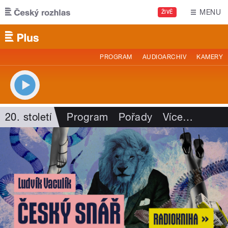
Přejít k hlavnímu obsahu
MENU
ŽIVĚ
PROGRAM
AUDIOARCHIV
KAMERY
20. století
Program
Pořady
Více
…