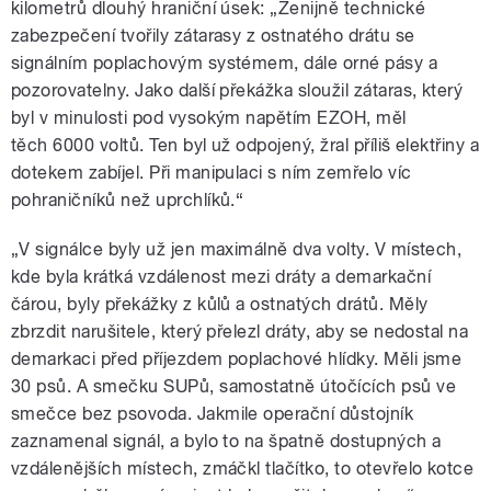
kilometrů dlouhý hraniční úsek: „Ženijně technické
zabezpečení tvořily zátarasy z ostnatého drátu se
signálním poplachovým systémem, dále orné pásy a
pozorovatelny. Jako další překážka sloužil zátaras, který
byl v minulosti pod vysokým napětím EZOH, měl
těch 6000 voltů. Ten byl už odpojený, žral příliš elektřiny a
dotekem zabíjel. Při manipulaci s ním zemřelo víc
pohraničníků než uprchlíků.
“
„
V signálce byly už jen maximálně dva volty. V místech,
kde byla krátká vzdálenost mezi dráty a demarkační
čárou, byly překážky z kůlů a ostnatých drátů. Měly
zbrzdit narušitele, který přelezl dráty, aby se nedostal na
demarkaci před příjezdem poplachové hlídky. Měli jsme
30 psů. A smečku SUPů, samostatně útočících psů ve
smečce bez psovoda. Jakmile operační důstojník
zaznamenal signál, a bylo to na špatně dostupných a
vzdálenějších místech, zmáčkl tlačítko, to otevřelo kotce