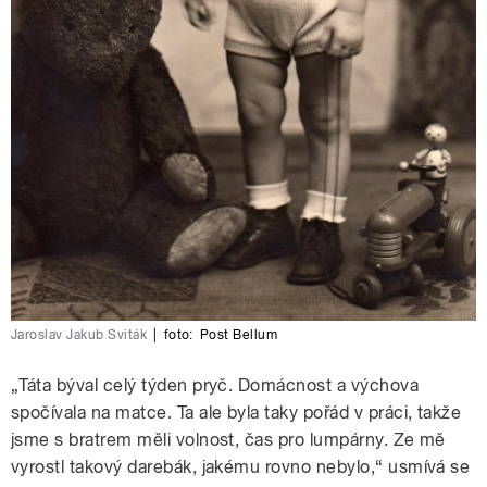
Jaroslav Jakub Sviták
|
foto:
Post Bellum
„Táta býval celý týden pryč. Domácnost a výchova
spočívala na matce. Ta ale byla taky pořád v práci, takže
jsme s bratrem měli volnost, čas pro lumpárny. Ze mě
vyrostl takový darebák, jakému rovno nebylo,“ usmívá se