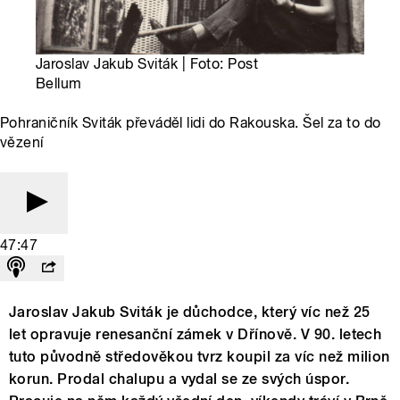
Jaroslav Jakub Sviták | Foto: Post
Bellum
Pohraničník Sviták převáděl lidi do Rakouska. Šel za to do
vězení
47:47
Jaroslav Jakub Sviták je důchodce, který víc než 25
let opravuje renesanční zámek v Dřínově. V 90. letech
tuto původně středověkou tvrz koupil za víc než milion
korun. Prodal chalupu a vydal se ze svých úspor.