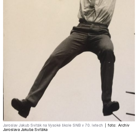
Jaroslav Jakub Sviták na Vysoké škole SNB v 70. letech
|
foto:
Archiv
Jaroslava Jakuba Svitáka