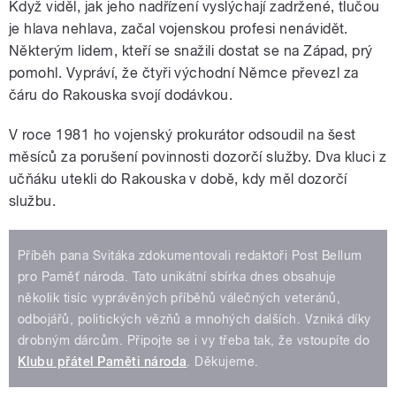
Když viděl, jak jeho nadřízení vyslýchají zadržené, tlučou
je hlava nehlava, začal vojenskou profesi nenávidět.
Některým lidem, kteří se snažili dostat se na Západ, prý
pomohl. Vypráví, že čtyři východní Němce převezl za
čáru do Rakouska svojí dodávkou.
V roce 1981 ho vojenský prokurátor odsoudil na šest
měsíců za porušení povinnosti dozorčí služby. Dva kluci z
učňáku utekli do Rakouska v době, kdy měl dozorčí
službu.
Příběh pana Svitáka zdokumentovali redaktoři Post Bellum
pro Paměť národa. Tato unikátní sbírka dnes obsahuje
několik tisíc vyprávěných příběhů válečných veteránů,
odbojářů, politických vězňů a mnohých dalších. Vzniká díky
drobným dárcům. Připojte se i vy třeba tak, že vstoupíte do
Klubu přátel Paměti národa
. Děkujeme.