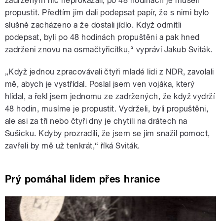
zadrženým nic neprokázali, po 48 hodinách je museli
propustit. Předtím jim dali podepsat papír, že s nimi bylo
slušně zacházeno a že dostali jídlo. Když odmítli
podepsat, byli po 48 hodinách propuštěni a pak hned
zadrženi znovu na osmačtyřicítku,“ vypráví Jakub Sviták.
„Když jednou zpracovávali čtyři mladé lidi z NDR, zavolali
mě, abych je vystřídal. Poslal jsem ven vojáka, který
hlídal, a řekl jsem jednomu ze zadržených, že když vydrží
48 hodin, musíme je propustit. Vydrželi, byli propuštěni,
ale asi za tři nebo čtyři dny je chytili na drátech na
Sušicku. Kdyby prozradili, že jsem se jim snažil pomoct,
zavřeli by mě už tenkrát,“ říká Sviták.
Prý pomáhal lidem přes hranice