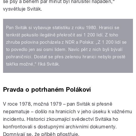
se psy a během pár minut byl narušitel napaden,“
vysvětluje Sviták.
Pan Sviták si vybavuje statistiku z roku 1980. Hranici se
tenkrát pokusilo ilegálně překročit asi 1 200 lidí. Z toho
zhruba polovina pocházela z NDR a Polska: „Z 1 200 lidí se
to povedlo jen asi osmi lidem. Navíc pět z nich byli bývalí
pohraničníci. Dostat se přes zelenou hranici nebylo prostě
takřka možné,“ říká Sviták.
Pravda o potrhaném Polákovi
V roce 1978, možná 1979 – pan Sviták si přesně
nepamatuje – došlo na hranicích v jeho úseku k vážnému
incidentu. Historici zkoumající svědectví Svitáka ho
konfrontovali s dostupnými archivními dokumenty.
Domnívají se, že příběh přiostřuje.