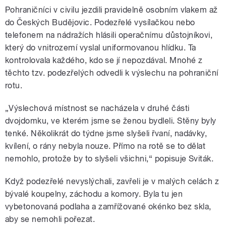
Pohraničníci v civilu jezdili pravidelně osobním vlakem až
do Českých Budějovic. Podezřelé vysílačkou nebo
telefonem na nádražích hlásili operačnímu důstojníkovi,
který do vnitrozemí vyslal uniformovanou hlídku. Ta
kontrolovala každého, kdo se jí nepozdával. Mnohé z
těchto tzv. podezřelých odvedli k výslechu na pohraniční
rotu.
„Výslechová místnost se nacházela v druhé části
dvojdomku, ve kterém jsme se ženou bydleli. Stěny byly
tenké. Několikrát do týdne jsme slyšeli řvaní, nadávky,
kvílení, o rány nebyla nouze. Přímo na rotě se to dělat
nemohlo, protože by to slyšeli všichni,“ popisuje Sviták.
Když podezřelé nevyslýchali, zavřeli je v malých celách z
bývalé koupelny, záchodu a komory. Byla tu jen
vybetonovaná podlaha a zamřížované okénko bez skla,
aby se nemohli pořezat.