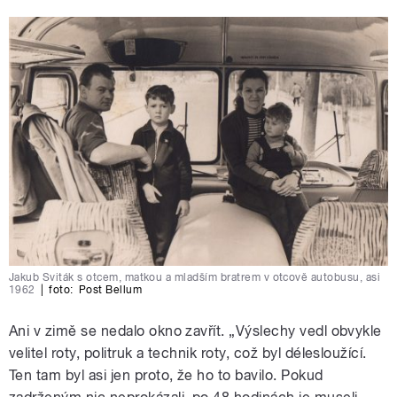
Jakub Sviták s otcem, matkou a mladším bratrem v otcově autobusu, asi
1962
|
foto:
Post Bellum
Ani v zimě se nedalo okno zavřít. „Výslechy vedl obvykle
velitel roty, politruk a technik roty, což byl délesloužící.
Ten tam byl asi jen proto, že ho to bavilo. Pokud