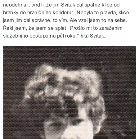
neodehnali, tvrdili, že jim Sviták dal špatné klíče od
branky do hraničního koridoru: „Nebyla to pravda, klíče
jsem jim dal správné, to vím. Ale vzal jsem to na sebe.
Řekl jsem, že jsem se spletl. Prošlo mi to zaražením
služebního postupu na půl roku,“ říká Sviták.