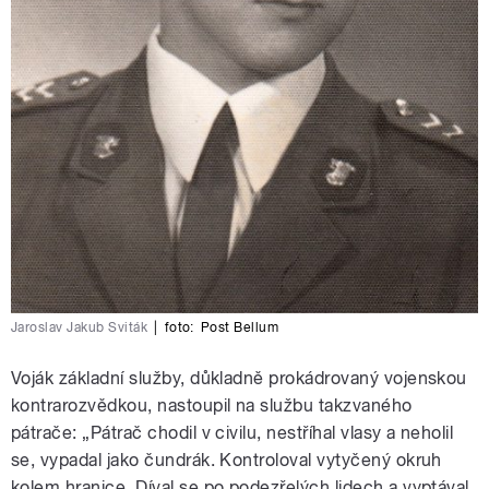
Jaroslav Jakub Sviták
|
foto:
Post Bellum
Voják základní služby, důkladně prokádrovaný vojenskou
kontrarozvědkou, nastoupil na službu takzvaného
pátrače: „Pátrač chodil v civilu, nestříhal vlasy a neholil
se, vypadal jako čundrák. Kontroloval vytyčený okruh
kolem hranice. Díval se po podezřelých lidech a vyptával