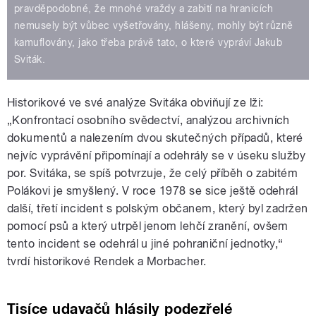
pravděpodobné, že mnohé vraždy a zabití na hranicích
nemusely být vůbec vyšetřovány, hlášeny, mohly být různě
kamuflovány, jako třeba právě tato, o které vypráví Jakub
Sviták.
Historikové ve své analýze Svitáka obviňují ze lži:
„Konfrontací osobního svědectví, analýzou archivních
dokumentů a nalezením dvou skutečných případů, které
nejvíc vyprávění připomínají a odehrály se v úseku služby
por. Svitáka, se spíš potvrzuje, že celý příběh o zabitém
Polákovi je smyšlený. V roce 1978 se sice ještě odehrál
další, třetí incident s polským občanem, který byl zadržen
pomocí psů a který utrpěl jenom lehčí zranění, ovšem
tento incident se odehrál u jiné pohraniční jednotky,“
tvrdí historikové Rendek a Morbacher.
Tisíce udavačů hlásily podezřelé