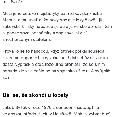
pan Sviták.
Mezi jeho dětské majstrštyky patří žákovská knížka.
Maminka mu uvěřila, že nový socialistický člověk již
žákovské knížky nepotřebuje a že je ve škole zrušili. Sám
si podepisoval poznámky a dopisoval si v ní
s rozhořčeným učitelem.
Provalilo se to náhodou, když tatínek potkal souseda,
který mu doporučil, aby zašel na třídní schůzku. Jakub
dostal výprask a otec rezolutně prohlásil, že se s ním
nebude zlobit a pošle ho na vojenskou školu. A svůj slib
splnil.
Bál se, že skončí u lopaty
Jakub Sviták v roce 1970 z donucení nastoupil na
vojenskou střední školu v Holešově. Mohl si vybrat buď