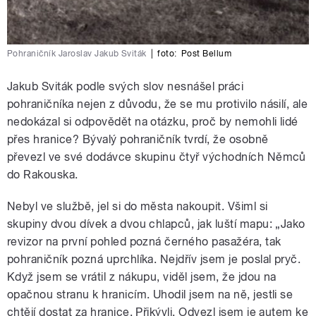
Pohraničník Jaroslav Jakub Sviták
|
foto:
Post Bellum
Jakub Sviták podle svých slov nesnášel práci
pohraničníka nejen z důvodu, že se mu protivilo násilí, ale
nedokázal si odpovědět na otázku, proč by nemohli lidé
přes hranice? Bývalý pohraničník tvrdí, že osobně
převezl ve své dodávce skupinu čtyř východních Němců
do Rakouska.
Nebyl ve službě, jel si do města nakoupit. Všiml si
skupiny dvou dívek a dvou chlapců, jak luští mapu: „Jako
revizor na první pohled pozná černého pasažéra, tak
pohraničník pozná uprchlíka. Nejdřív jsem je poslal pryč.
Když jsem se vrátil z nákupu, viděl jsem, že jdou na
opačnou stranu k hranicím. Uhodil jsem na ně, jestli se
chtějí dostat za hranice. Přikývli. Odvezl jsem je autem ke