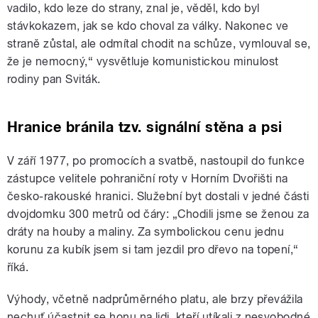
vadilo, kdo leze do strany, znal je, věděl, kdo byl
stávkokazem, jak se kdo choval za války. Nakonec ve
straně zůstal, ale odmítal chodit na schůze, vymlouval se,
že je nemocný,“ vysvětluje komunistickou minulost
rodiny pan Sviták.
Hranice bránila tzv. signální stěna a psi
V září 1977, po promocích a svatbě, nastoupil do funkce
zástupce velitele pohraniční roty v Horním Dvořišti na
česko-rakouské hranici. Služební byt dostali v jedné části
dvojdomku 300 metrů od čáry: „Chodili jsme se ženou za
dráty na houby a maliny. Za symbolickou cenu jednu
korunu za kubík jsem si tam jezdil pro dřevo na topení,“
říká.
Výhody, včetně nadprůměrného platu, ale brzy převážila
nechuť účastnit se honu na lidi, kteří utíkali z nesvobodné