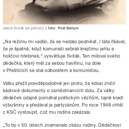
Jakub Sviták asi pětiletý
|
foto:
Post Bellum
„Na režimu mi vadilo, že se nedalo podnikat. I táta říkával,
že je špatně, když komunisti sebrali krejčímu jehlu a
holičovi hřebínek,“ vysvětluje Sviták. Ten miloval svého
dědečka, který měl za sebou havířinu, na dole
v Přešticích se stal odborářem a komunistou.
Válku přežil pravděpodobně jen proto, že kdosi zničil
kádrové dokumenty o zaměstnancích dolu. Za války
dědeček údajně pomáhal politickým vězňům, tajně kradl
výbušniny a předával je partyzánům. Po roce 1948 chtěl
z KSČ vystoupit, což mu rodina zakázala.
„To by v 50. letech znamenalo zkázu rodiny. Dědečkovi