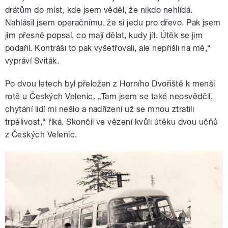
drátům do míst, kde jsem věděl, že nikdo nehlídá.
Nahlásil jsem operačnímu, že si jedu pro dřevo. Pak jsem
jim přesně popsal, co mají dělat, kudy jít. Útěk se jim
podařil. Kontráši to pak vyšetřovali, ale nepřišli na mě,“
vypráví Sviták.
Po dvou letech byl přeložen z Horního Dvořiště k menší
rotě u Českých Velenic. „Tam jsem se také neosvědčil,
chytání lidí mi nešlo a nadřízení už se mnou ztratili
trpělivost,“ říká. Skončil ve vězení kvůli útěku dvou učňů
z Českých Velenic.