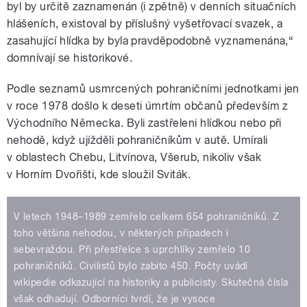
byl by určitě zaznamenán (i zpětně) v denních situačních
hlášeních, existoval by příslušný vyšetřovací svazek, a
zasahující hlídka by byla pravděpodobně vyznamenána,​“
domnívají se historikové.
Podle seznamů usmrcených pohraničními jednotkami jen
v roce 1978 došlo k deseti úmrtím občanů především z
Východního Německa. Byli zastřeleni hlídkou nebo při
nehodě, když ujížděli pohraničníkům v autě. Umírali
v oblastech Chebu, Litvínova, Všerub, nikoliv však
v Horním Dvořišti, kde sloužil Sviták.
V letech 1948–1989 zemřelo celkem 654 pohraničníků. Z
toho většina nehodou, v některých případech i
sebevraždou. Při přestřelce s uprchlíky zemřelo 10
pohraničníků. Civilistů bylo zabito 450. Počty uvádí
wikipedie odkazující na historiky a publicisty. Skutečná čísla
však odhadují. Odborníci tvrdí, že je vysoce