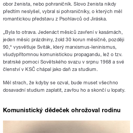
obor ženista, nebo pohraničník. Slovo ženista nikdy
předtím neslyšel, vybral si pohraničníky, o kterých měl
romantickou představu z Psohlavců od Jiráska.
„Byla to otrava. Jedenáct měsíců zavření v kasárnách,
jeden měsíc prázdniny, žold 30 korun měsíčně, později
90,“ vysvětluje Sviták, který marxismus-leninismus,
všudypřítomnou komunistickou propagandu, lež o tzv.
bratrské pomoci Sovětského svazu v srpnu 1968 a své
členství v KSČ chápal jako daň za studium.
Měl strach, že kdyby se ozval, bude muset všechno
dosavadní studium zaplatit, zavřou ho a skončí u lopaty.
Komunistický dědeček ohrožoval rodinu