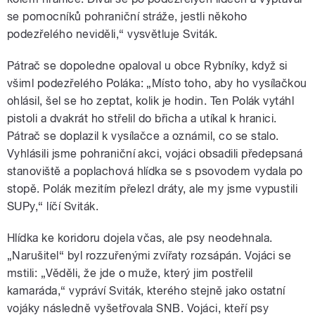
se pomocníků pohraniční stráže, jestli někoho
podezřelého neviděli,“ vysvětluje Sviták.
Pátrač se dopoledne opaloval u obce Rybníky, když si
všiml podezřelého Poláka: „Místo toho, aby ho vysílačkou
ohlásil, šel se ho zeptat, kolik je hodin. Ten Polák vytáhl
pistoli a dvakrát ho střelil do břicha a utíkal k hranici.
Pátrač se doplazil k vysílačce a oznámil, co se stalo.
Vyhlásili jsme pohraniční akci, vojáci obsadili předepsaná
stanoviště a poplachová hlídka se s psovodem vydala po
stopě. Polák mezitím přelezl dráty, ale my jsme vypustili
SUPy,“ líčí Sviták.
Hlídka ke koridoru dojela včas, ale psy neodehnala.
„Narušitel“ byl rozzuřenými zvířaty rozsápán. Vojáci se
mstili: „Věděli, že jde o muže, který jim postřelil
kamaráda,“ vypráví Sviták, kterého stejně jako ostatní
vojáky následně vyšetřovala SNB. Vojáci, kteří psy