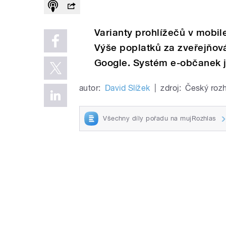
Varianty prohlížečů v mobi
Výše poplatků za zveřejňov
Google. Systém e-občanek je
autor:
David Slížek
|
zdroj:
Český rozh
Všechny díly pořadu na mujRozhlas