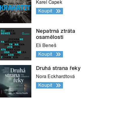
Karel Čapek
Koupit
Nepatrná ztráta
osamělosti
Eli Beneš
Koupit
Druhá strana řeky
Nora Eckhardtová
Koupit