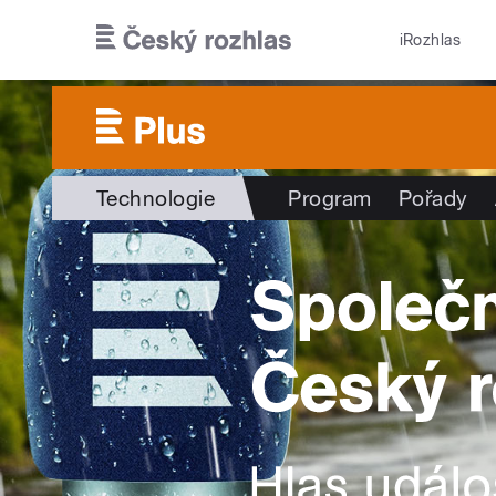
Přejít k hlavnímu obsahu
iRozhlas
Technologie
Program
Pořady