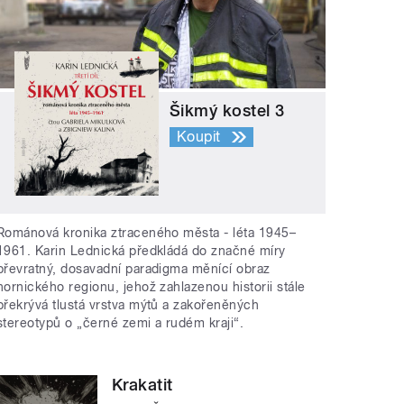
Šikmý kostel 3
Koupit
Románová kronika ztraceného města - léta 1945–
1961. Karin Lednická předkládá do značné míry
převratný, dosavadní paradigma měnící obraz
hornického regionu, jehož zahlazenou historii stále
překrývá tlustá vrstva mýtů a zakořeněných
stereotypů o „černé zemi a rudém kraji“.
Krakatit