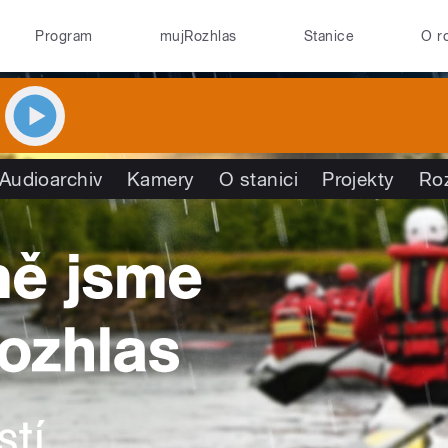
Program
mujRozhlas
Stanice
O r
Audioarchiv
Kamery
O stanici
Projekty
Ro