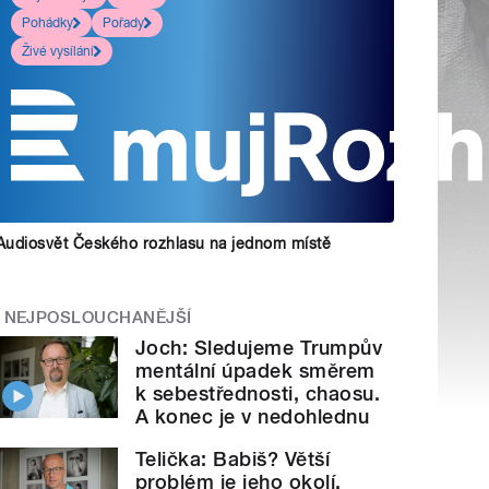
Pohádky
Pořady
Živé vysílání
Audiosvět Českého rozhlasu na jednom místě
NEJPOSLOUCHANĚJŠÍ
Joch: Sledujeme Trumpův
mentální úpadek směrem
k sebestřednosti, chaosu.
A konec je v nedohlednu
Telička: Babiš? Větší
problém je jeho okolí.