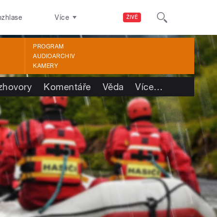
ozhlase
Více
ŽIVĚ
PROGRAM
AUDIOARCHIV
KAMERY
zhovory
Komentáře
Věda
Více
…