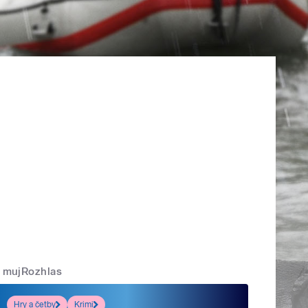
mujRozhlas
Hry a četby
Krimi