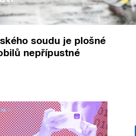
pského soudu je plošné
obilů nepřípustné