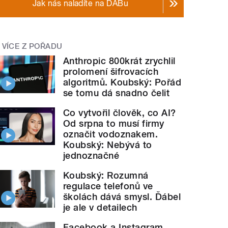
Jak nás naladíte na DABu
VÍCE Z POŘADU
Anthropic 800krát zrychlil
prolomení šifrovacích
algoritmů. Koubský: Pořád
se tomu dá snadno čelit
Co vytvořil člověk, co AI?
Od srpna to musí firmy
označit vodoznakem.
Koubský: Nebývá to
jednoznačné
Koubský: Rozumná
regulace telefonů ve
školách dává smysl. Ďábel
je ale v detailech
Facebook a Instagram