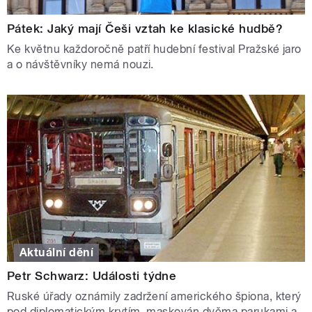
Pátek: Jaký mají Češi vztah ke klasické hudbě?
Ke květnu každoročně patří hudební festival Pražské jaro
a o návštěvníky nemá nouzi.
Aktuální dění
Petr Schwarz: Události týdne
Ruské úřady oznámily zadržení amerického špiona, který
pod diplomatickým krytím, maskován dvěma parukami a