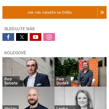
Jak nás naladíte na DABu
SLEDUJTE NÁS
KOLEGOVÉ
Petr
Petr
Šabata
Dudek
Václav
Lenka