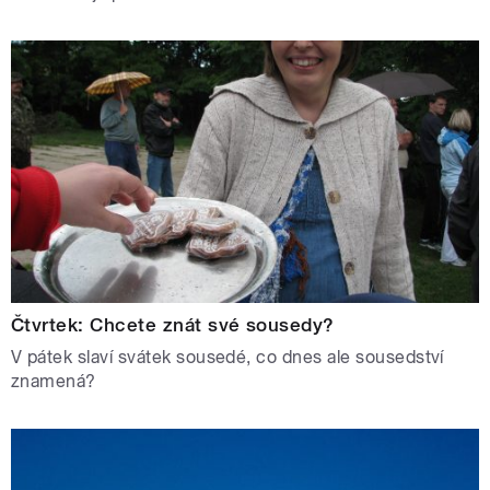
Čtvrtek: Chcete znát své sousedy?
V pátek slaví svátek sousedé, co dnes ale sousedství
znamená?