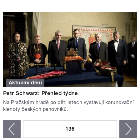
Aktuální dění
Petr Schwarz: Přehled týdne
Na Pražském hradě po pěti letech vystavují korunovační
klenoty českých panovníků.
STRÁNKY
136
n
zí