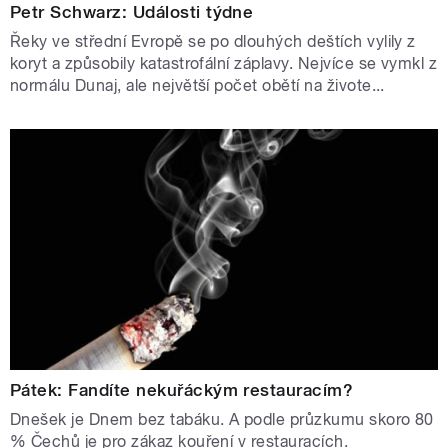
Petr Schwarz: Události týdne
Řeky ve střední Evropě se po dlouhých deštích vylily z
koryt a způsobily katastrofální záplavy. Nejvíce se vymkl z
normálu Dunaj, ale největší počet obětí na živote...
Pátek: Fandíte nekuřáckým restauracím?
Dnešek je Dnem bez tabáku. A podle průzkumu skoro 80
% Čechů je pro zákaz kouření v restauracích.