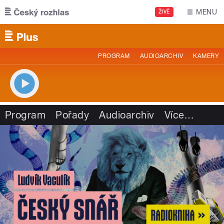
Přejít k hlavnímu obsahu
MENU
ŽIVĚ
PROGRAM
AUDIOARCHIV
KAMERY
Program
Pořady
Audioarchiv
Více
…